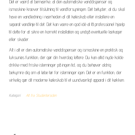
Det er værd at bemærke, at den automatiske vanddispenser og
ismaskine kræver tilslutning til vandforsyningen. Det betyder, at du skal
have en vandledning i nærheden af dit køleskab eller installere en
separat vandlinje til det. Det kan være en god idé at få professionel hjælp
til dette for at sikre en korrekt installation og undgå eventuelle lækager
eller skader.
Alt i alt er den automatiske vanddispenser og ismaskine en praktisk og
luksuriøs funktion, der gør din hverdag lettere. Du kan altid nyde kolde
drikke med friske isterninger på ingen tid, og du behøver aldrig
bekymre dig om at løbe tør for isterninger igen. Det er en funktion, der
virkelig gør dit moderne køleskab til et uundværligt apparat i dit køkken.
Kategori
Alt fra Studentersiden