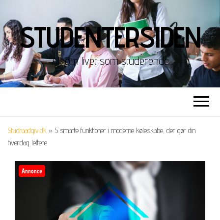
STUDENTERSIDEN
Alt om livet som studerende
Studraadgiv.dk
»
5 smarte funktioner i moderne køleskabe, der gør din
hverdag lettere
Annonce