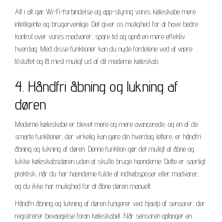
Alt i alt gør Wi-Fi-forbindelse og app-styring vores køleskabe mere
intelligente og brugervenlige. Det giver os mulighed for at have bedre
kontrol over vores madvarer, spare tid og opnå en mere effektiv
hverdag. Med disse funktioner kan du nyde fordelene ved at være
tilsluttet og få mest muligt ud af dit moderne køleskab.
4. Håndfri åbning og lukning af
døren
Moderne køleskabe er blevet mere og mere avancerede, og en af de
smarte funktioner, der virkelig kan gøre din hverdag lettere, er håndfri
åbning og lukning af døren. Denne funktion gør det muligt at åbne og
lukke køleskabsdøren uden at skulle bruge hænderne. Dette er særligt
praktisk, når du har hænderne fulde af indkøbsposer eller madvarer,
og du ikke har mulighed for at åbne døren manuelt.
Håndfri åbning og lukning af døren fungerer ved hjælp af sensorer, der
registrerer bevægelse foran køleskabet. Når sensoren opfanger en