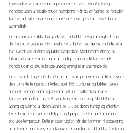
bevægelse, vil døren åbne sig automatisk, så du kan få adgang til
indholdet uden at skulle bruge hænderne. Når du er færdig og forlader
køleskabet, vil sensoren igen registrere bevægelse og lukke døren
automatisk.
Denne funktion er ikke kun praktisk i forhold til bekvemmelighed, men
det kan også være en stor hjælp, hvis du har begrænset mobilitet eller
har svært ved at åbne og lukke tunge døre. Med håndfri åbning og
lukning af døren kan du nemt og hurtigt få adgang til køleskabets
indhold uden at skulle bruge unødig energi eller anstrenge dig.
Derudover bidrager håndfri åbning og lukning af døren også til at bevare
den korrekte temperatur i køleskabet. Når du åbner og lukker døren
manuelt, kan der nemt slippe varm luft ind, hvilket kan påvirke
køleskabets indhold og forårsage temperaturudsving. Med håndfri
åbning og lukning af døren åbnes og lukkes døren hurtigt og effektivt,
hvilket minimerer varmeudslippet og hjælper med at opretholde den
ønskede temperatur. Dette er især vigtigt, når det kommer til opbevaring
af fødevarer, der kræver en konstant temperatur for at forblive friske og