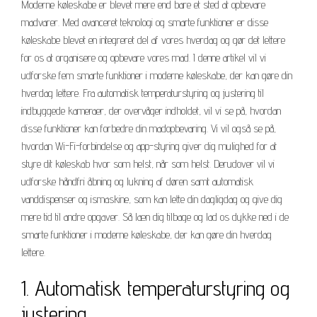
Moderne køleskabe er blevet mere end bare et sted at opbevare
madvarer. Med avanceret teknologi og smarte funktioner er disse
køleskabe blevet en integreret del af vores hverdag og gør det lettere
for os at organisere og opbevare vores mad. I denne artikel vil vi
udforske fem smarte funktioner i moderne køleskabe, der kan gøre din
hverdag lettere. Fra automatisk temperaturstyring og justering til
indbyggede kameraer, der overvåger indholdet, vil vi se på, hvordan
disse funktioner kan forbedre din madopbevaring. Vi vil også se på,
hvordan Wi-Fi-forbindelse og app-styring giver dig mulighed for at
styre dit køleskab hvor som helst, når som helst. Derudover vil vi
udforske håndfri åbning og lukning af døren samt automatisk
vanddispenser og ismaskine, som kan lette din dagligdag og give dig
mere tid til andre opgaver. Så læn dig tilbage og lad os dykke ned i de
smarte funktioner i moderne køleskabe, der kan gøre din hverdag
lettere.
1. Automatisk temperaturstyring og
justering