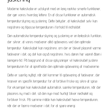
Moderne køleskabe er udstyret med en lang række smarte funktioner,
der gør vores hverdag lettere. En af disse funktioner er automatisk
temperaturstyring og justering. Dette betyder, at køleskabet selv kan
registrere og tilpasse temperaturen i forhold til indholdet.
Den automatiske temperaturstyring og justering er en fantastisk funktion,
der sikrer, at vores madvarer altid opbevares ved den optimale
temperatur. Køleskabet kan registrere, om der er blevet placeret varme
fødevarer i det, og det kan også registrere, hvis døren har været åben i
længere tid. På baggrund af disse oplysninger vil køleskabet justere
temperaturen for at opretholde den optimale opbevaring af madvarerne.
Dette er særlig nyttigt, når det kommer til opbevaring af fødevarer, der
kræver en specifik temperatur for at forblive friske og sikre at spise.
For eksempel kan køleskabet automatisk sænke temperaturen, når der
placeres ny mad i det, så den nye mad hurtigt bliver nedkølet og
forbliver frisk. På samme måde kan køleskabet hæve temperaturen,
når der er færre madvarer i det, for at spare energi.