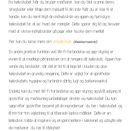
fra køleskabet. Når du bruger madvarer, kan du blot scanne deres
stregkoder eller tilføje dem manuelt til din liste. Når du er klar til at
handle, kan du nemt tilgå din indkøbsliste via appen og fjernstyre
køleskabet for at se, hvad der mangler. Dette sparer dig tid og besvær
med at skrive indkøbslister på papir eller huske dem mentalt.
Her kan du læse mere om
vinkøleskab
.
En anden praktisk funktion ved Wi-Fi-forbindelse og app-styring er
evnen til at modtage påmindelser om at rengøre dit køleskab. Appen kan
sende dig beskeder, når det er tid til at tage fat i kluden og give
køleskabet en grundig rengøring. Dette er vigtigt for at opretholde
køleskabets hygiejne og forhindre dårlig lugt og bakterievækst.
Endelig kan du med Wi-Fi-forbindelse og app-styring også få adgang til
opskrifter og madlavningsanbefalinger direkte via køleskabet. Du kan
søge efter opskrifter baseret på de ingredienser, du har i køleskabet, og
få trin-for-trin vejledning til at tilberede lækre måltider. Dette er en
fantastisk måde at inspirere og eksperimentere i køkkenet og udnytte alle
de madvarer, du har til rådighed.