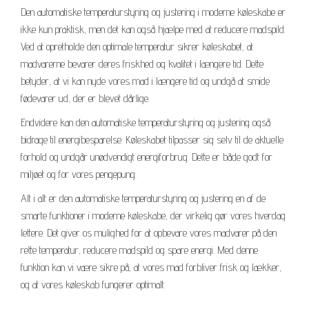
Den automatiske temperaturstyring og justering i moderne køleskabe er
ikke kun praktisk, men det kan også hjælpe med at reducere madspild.
Ved at opretholde den optimale temperatur sikrer køleskabet, at
madvarerne bevarer deres friskhed og kvalitet i længere tid. Dette
betyder, at vi kan nyde vores mad i længere tid og undgå at smide
fødevarer ud, der er blevet dårlige.
Endvidere kan den automatiske temperaturstyring og justering også
bidrage til energibesparelse. Køleskabet tilpasser sig selv til de aktuelle
forhold og undgår unødvendigt energiforbrug. Dette er både godt for
miljøet og for vores pengepung.
Alt i alt er den automatiske temperaturstyring og justering en af de
smarte funktioner i moderne køleskabe, der virkelig gør vores hverdag
lettere. Det giver os mulighed for at opbevare vores madvarer på den
rette temperatur, reducere madspild og spare energi. Med denne
funktion kan vi være sikre på, at vores mad forbliver frisk og lækker,
og at vores køleskab fungerer optimalt.