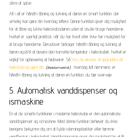
sikre at spise.
Alt i alt er håndfri åbning og lukning af døren en smart funktion, der
virkelig kan gøre din hverdag lettere. Denne funktion giver dig mulighed
for at åbne og lukke køleskabsdøren uden at skulle bruge hænderne,
hvilket er særligt praktisk, når du har travlt eller ikke har mulighed for
at bruge hænderne. Derudover bidrager håndfri åbning og lukning af
døren også til at bevare den korrekte temperatur i køleskabet, hvilket er
vigtigt for opbevaring af fødevarer. Så
hvis du ønsker at opgradere dit
køleskab og gøre din
hverdag lidt nemmere, er
håndfri åbning og lukning af døren en funktion, du bør overveje.
5. Automatisk vanddispenser og
ismaskine
En af de smarte funktioner i moderne køleskabe er den automatiske
vanddispenser og ismaskine. Med denne funktion behøver du ikke
længere bekymre dig om at fylde isterningebakker eller tømme
vandflasker i køleskabet. Vanddispenseren giver dig mulighed for at få