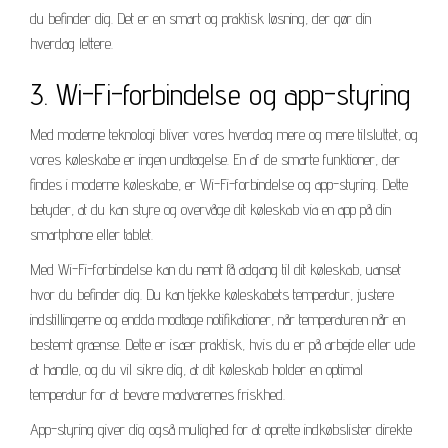
du befinder dig. Det er en smart og praktisk løsning, der gør din
hverdag lettere.
3. Wi-Fi-forbindelse og app-styring
Med moderne teknologi bliver vores hverdag mere og mere tilsluttet, og
vores køleskabe er ingen undtagelse. En af de smarte funktioner, der
findes i moderne køleskabe, er Wi-Fi-forbindelse og app-styring. Dette
betyder, at du kan styre og overvåge dit køleskab via en app på din
smartphone eller tablet.
Med Wi-Fi-forbindelse kan du nemt få adgang til dit køleskab, uanset
hvor du befinder dig. Du kan tjekke køleskabets temperatur, justere
indstillingerne og endda modtage notifikationer, når temperaturen når en
bestemt grænse. Dette er især praktisk, hvis du er på arbejde eller ude
at handle, og du vil sikre dig, at dit køleskab holder en optimal
temperatur for at bevare madvarernes friskhed.
App-styring giver dig også mulighed for at oprette indkøbslister direkte