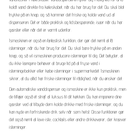
koldt vand direkte fra køleskabet, når du har brug for det. Du skal blot
trykke på en knap, og så kommer det friske og kolde vand ud af
dispenseren. Det er både praktisk og tidsbesparende, især når du har
gæster eller når det er varmt udenfor.
Ismaskinen er også en fantastisk funktion, der gør det nemt at få
isterninger, når du har brug for det. Du skal bare trykke på en anden
knap, og så vil ismaskinen producere isterninger til dig. Det betyder, at
du ikke længere behøver at bruge tid på at fryse vand i
isterningebakker eller købe isterninger i supermarkedet. Ismaskinen
sikrer, at du altid har friske isterninger til rådighed, når du ønsker det.
Den automatiske vanddispenser og ismaskine er ikke kun praktisk, men
de tilføjer også et strejf af luksus til dit køkken. Du kan imponere dine
gæster ved at tilbyde dem kolde drikke med friske isterninger, og du
kan nyde en forfriskende drik selv når som helst. Disse funktioner gør
det også nemt at lave iste, cocktails eller andre drikkevarer, der kræver
isterninger.