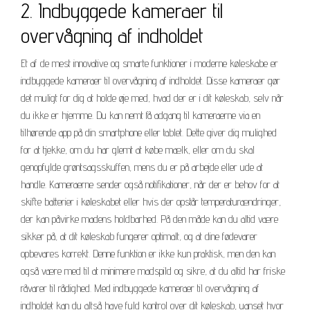
2. Indbyggede kameraer til
overvågning af indholdet
Et af de mest innovative og smarte funktioner i moderne køleskabe er
indbyggede kameraer til overvågning af indholdet. Disse kameraer gør
det muligt for dig at holde øje med, hvad der er i dit køleskab, selv når
du ikke er hjemme. Du kan nemt få adgang til kameraerne via en
tilhørende app på din smartphone eller tablet. Dette giver dig mulighed
for at tjekke, om du har glemt at købe mælk, eller om du skal
genopfylde grøntsagsskuffen, mens du er på arbejde eller ude at
handle. Kameraerne sender også notifikationer, når der er behov for at
skifte batterier i køleskabet eller hvis der opstår temperaturændringer,
der kan påvirke madens holdbarhed. På den måde kan du altid være
sikker på, at dit køleskab fungerer optimalt, og at dine fødevarer
opbevares korrekt. Denne funktion er ikke kun praktisk, men den kan
også være med til at minimere madspild og sikre, at du altid har friske
råvarer til rådighed. Med indbyggede kameraer til overvågning af
indholdet kan du altså have fuld kontrol over dit køleskab, uanset hvor