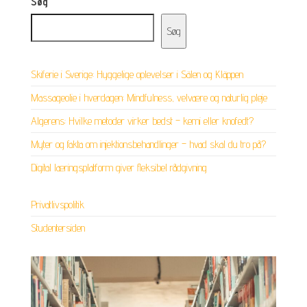
Søg
Søg
Skiferie i Sverige: Hyggelige oplevelser i Sälen og Kläppen
Massageolie i hverdagen: Mindfulness, velvære og naturlig pleje
Algerens: Hvilke metoder virker bedst – kemi eller knofedt?
Myter og fakta om injektionsbehandlinger – hvad skal du tro på?
Digital læringsplatform giver fleksibel rådgivning
Privatlivspolitik
Studentersiden