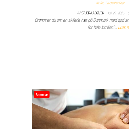
Alt fra Studentersiden
Af
STUDRAADGIV.DK
juli 29, 2026
S
Drømmer du om en skiferie tæt på Danmark med god sne
for hele familien?…
Læs m
Annonce