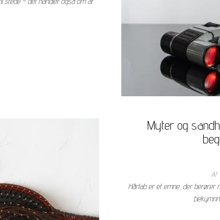
il stede – det handler også om at
Myter og sandhe
beg
Af
Hårtab er et emne, der berøre
bekymrin