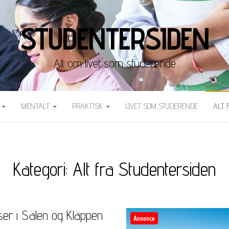
STUDENTERSIDEN
Alt om livet som studerende
T
MENTALT
PRAKTISK
LIVET SOM STUDERENDE
ALT 
Kategori:
Alt fra Studentersiden
lser i Sälen og Kläppen
Annonce