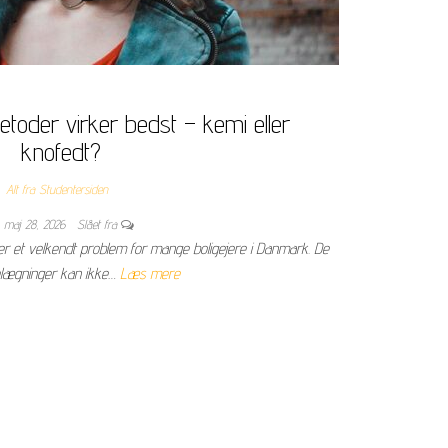
etoder virker bedst – kemi eller
knofedt?
Alt fra Studentersiden
maj 28, 2026
Slået fra
 er et velkendt problem for mange boligejere i Danmark. De
lægninger kan ikke…
Læs mere