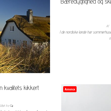
Bæredygtighed og sk
Af
I de nordiske lande har sommerhuset 
r
 kvalitets kikkert
Annonce
Slået fra