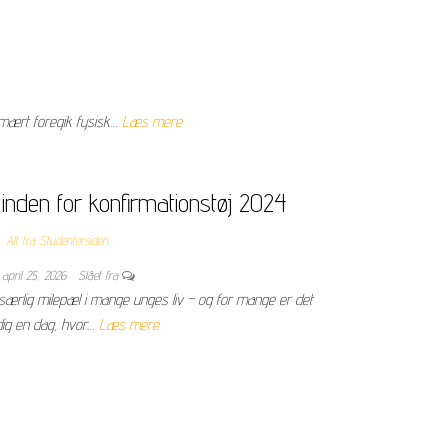
rimært foregik fysisk…
Læs mere
inden for konfirmationstøj 2024
Alt fra Studentersiden
april 25, 2026
Slået fra
særlig milepæl i mange unges liv – og for mange er det
dig en dag, hvor…
Læs mere