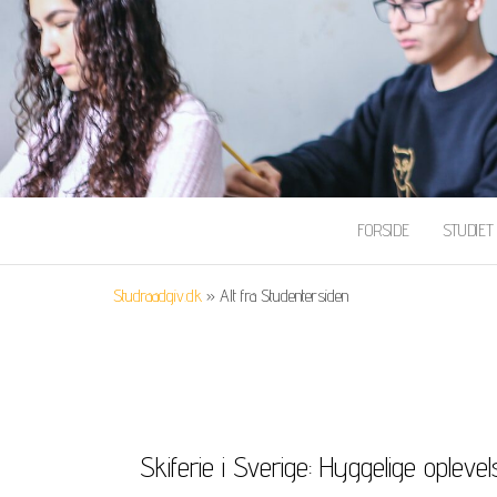
FORSIDE
STUDIE
Studraadgiv.dk
»
Alt fra Studentersiden
Skiferie i Sverige: Hyggelige opleve