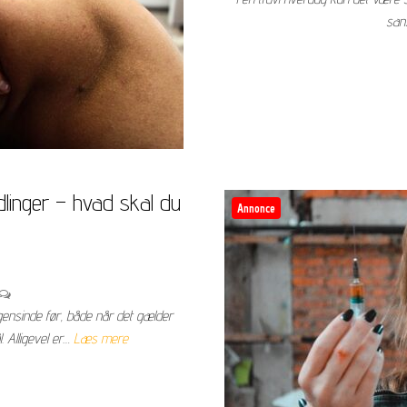
sans
dlinger – hvad skal du
Annonce
gensinde før, både når det gælder
 Alligevel er…
Læs mere