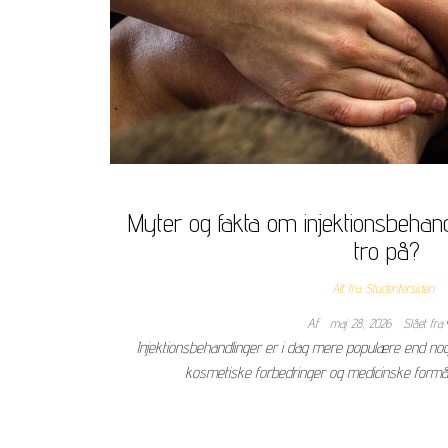
Myter og fakta om injektionsbehan
tro på?
Alt fra Studentersiden
Af
maj 28, 2026
Slået fra
Injektionsbehandlinger er i dag mere populære end no
kosmetiske forbedringer og medicinske formål.