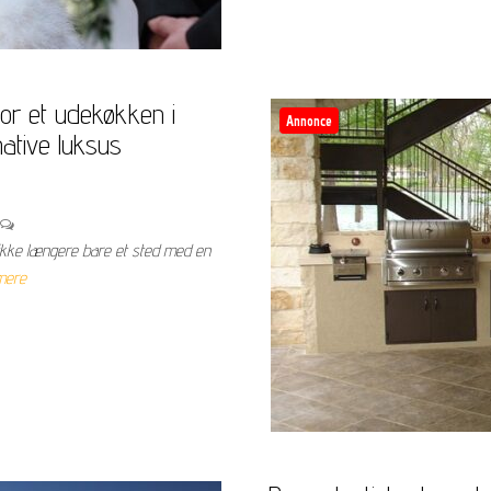
r et udekøkken i
Annonce
ative luksus
r ikke længere bare et sted med en
mere