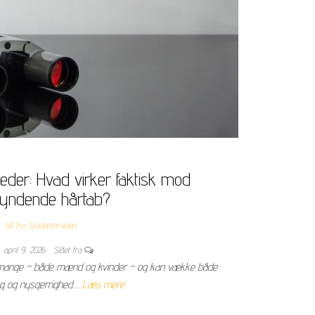
der: Hvad virker faktisk mod
yndende hårtab?
Alt fra Studentersiden
april 9, 2026
Slået fra
r mange – både mænd og kvinder – og kan vække både
g og nysgerrighed.…
Læs mere