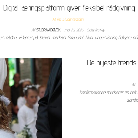
Digital læringsplatform giver fleksibel rådgivning
Alt fra Studentersiden
Af
STUDRAADGIV.DK
maj 26, 2026
Slået fra
g er måden, vi lærer på, blevet markant forandret. Hvor undervisning tidligere p
De nyeste trends 
Af
Konfirmationen markerer en helt 
samti