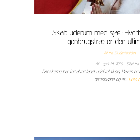
Skab uderum med sjæl: Hvorfo
genbrugstræ er den ultim
Alt fra Studentersiden
Af
april 24, 2026
Slået fra
Danskerne har for alvor taget udelivet til sig. Haven e
græsplæne og et…
Læs 