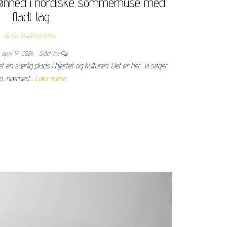
ønhed i nordiske sommerhuse med
fladt tag
Alt fra Studentersiden
april 17, 2026
Slået fra
en særlig plads i hjertet og kulturen. Det er her, vi søger
o, nærhed…
Læs mere