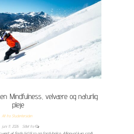
en: Mindfulness, velvære og naturlig
pleje
Alt fra Studentersiden
juni 11, 2026
Slået fra
ært at finde tid til ro og fordybelse. Alligevel kan små,