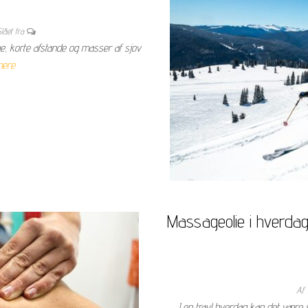
lået fra
, korte afstande og masser af sjov
ere
Massageolie i hverdag
Af
I en travl hverdag kan det være sv