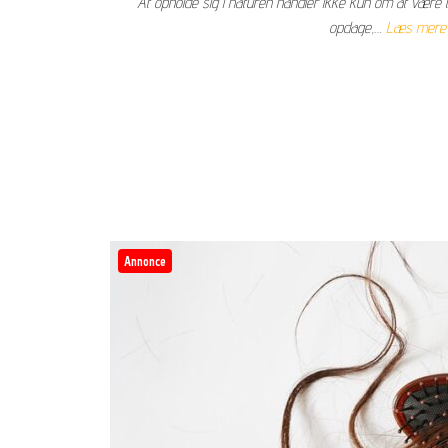
At opholde sig i naturen handler ikke kun om at være t
opdage,…
Læs mere
Annonce