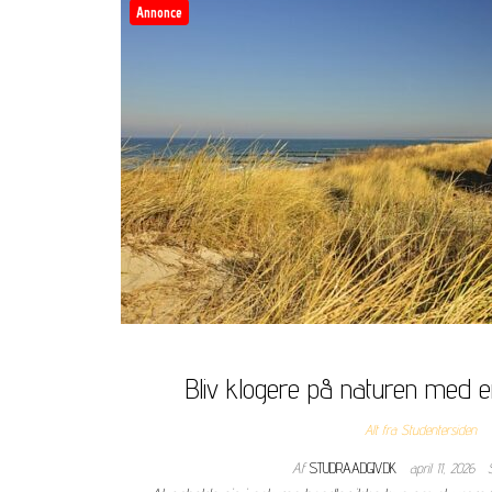
Annonce
Bliv klogere på naturen med en
Alt fra Studentersiden
Af
STUDRAADGIV.DK
april 11, 2026