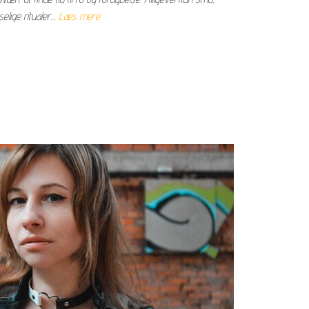
elige ritualer…
Læs mere