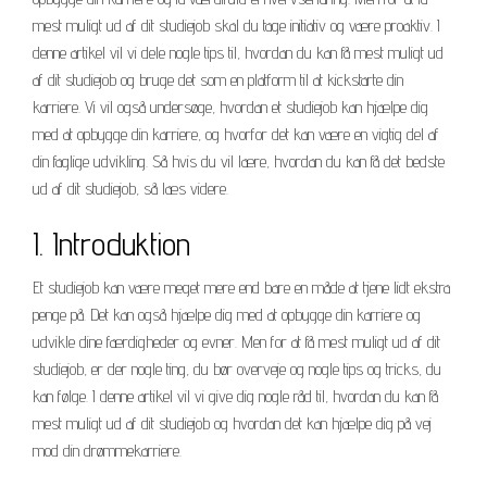
mest muligt ud af dit studiejob skal du tage initiativ og være proaktiv. I
denne artikel vil vi dele nogle tips til, hvordan du kan få mest muligt ud
af dit studiejob og bruge det som en platform til at kickstarte din
karriere. Vi vil også undersøge, hvordan et studiejob kan hjælpe dig
med at opbygge din karriere, og hvorfor det kan være en vigtig del af
din faglige udvikling. Så hvis du vil lære, hvordan du kan få det bedste
ud af dit studiejob, så læs videre.
I. Introduktion
Et studiejob kan være meget mere end bare en måde at tjene lidt ekstra
penge på. Det kan også hjælpe dig med at opbygge din karriere og
udvikle dine færdigheder og evner. Men for at få mest muligt ud af dit
studiejob, er der nogle ting, du bør overveje og nogle tips og tricks, du
kan følge. I denne artikel vil vi give dig nogle råd til, hvordan du kan få
mest muligt ud af dit studiejob og hvordan det kan hjælpe dig på vej
mod din drømmekarriere.