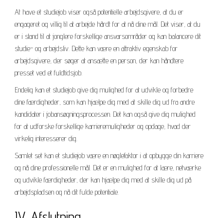
At have et studiejob viser også potentielle arbejdsgivere, at du er
engageret og villig til at arbejde hårdt for at nå dine mål. Det viser, at du
er i stand til at jonglere forskellige ansvarsområder og kan balancere dit
studie- og arbejdsliv. Dette kan være en attraktiv egenskab for
arbejdsgivere, der søger at ansætte en person, der kan håndtere
presset ved et fuldtidsjob.
Endelig kan et studiejob give dig mulighed for at udvikle og forbedre
dine færdigheder, som kan hjælpe dig med at skille dig ud fra andre
kandidater i jobansøgningsprocessen. Det kan også give dig mulighed
for at udforske forskellige karrieremuligheder og opdage, hvad der
virkelig interesserer dig.
Samlet set kan et studiejob være en nøglefaktor i at opbygge din karriere
og nå dine professionelle mål. Det er en mulighed for at lære, netværke
og udvikle færdigheder, der kan hjælpe dig med at skille dig ud på
arbejdspladsen og nå dit fulde potentiale.
IV. Afslutning