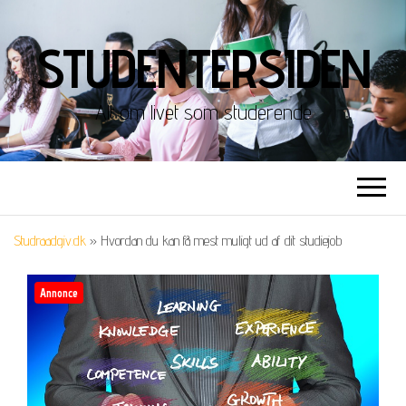
STUDENTERSIDEN
Alt om livet som studerende
Studraadgiv.dk
»
Hvordan du kan få mest muligt ud af dit studiejob
Annonce