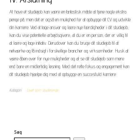
At have et studiejob kan være en fantastisk måde at tjene nogle ekstra
penge på, men det er også en mulighed for at opbygge dit CV og udvikle
din karriere. Ved at tage ansvar og lære nye færdigheder i dit studiejob,
kan du vise potentielle arbejdsgivere, at du er en person, der er villig til
at lære og tage initiativ. Derudover kan du bruge dit studiejob til at
netværke og få indsigt i forskellige brancher og virksomheder. Husk at
være åben over for nye muligheder og at se dit studiejob som mere
end bare en midlertidig løsning. Med det rette fokus og engagement kan
dit studiejob hjælpe dig med at opbygge en succesfuld karriere.
Kategori
Livet som studerende
Søg