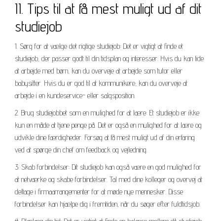
II. Tips til at få mest muligt ud af dit
studiejob
1. Sørg for at vælge det rigtige studiejob: Det er vigtigt at finde et
studiejob, der passer godt til din tidsplan og interesser. Hvis du kan lide
at arbejde med børn, kan du overveje at arbejde som tutor eller
babysitter. Hvis du er god til at kommunikere, kan du overveje at
arbejde i en kundeservice- eller salgsposition.
2. Brug studiejobbet som en mulighed for at lære: Et studiejob er ikke
kun en måde at tjene penge på. Det er også en mulighed for at lære og
udvikle dine færdigheder. Forsøg at få mest muligt ud af din erfaring
ved at spørge din chef om feedback og vejledning.
3. Skab forbindelser: Dit studiejob kan også være en god mulighed for
at netværke og skabe forbindelser. Tal med dine kolleger og overvej at
deltage i firmaarrangementer for at møde nye mennesker. Disse
forbindelser kan hjælpe dig i fremtiden, når du søger efter fuldtidsjob.