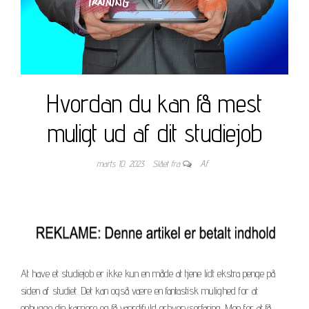
Hvordan du kan få mest
muligt ud af dit studiejob
marts 10, 2023
Slået fra
Af
At have et studiejob er ikke kun en måde at tjene lidt ekstra penge på
siden af studiet. Det kan også være en fantastisk mulighed for at
opbygge din karriere og få værdifuld erhvervserfaring. Men for at få