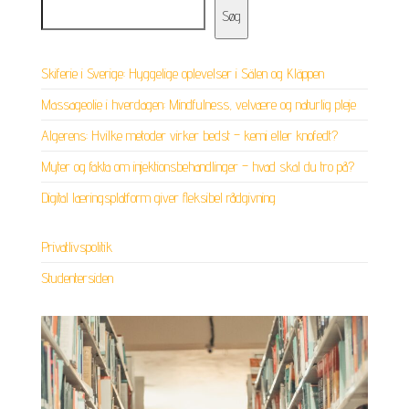
Søg
Skiferie i Sverige: Hyggelige oplevelser i Sälen og Kläppen
Massageolie i hverdagen: Mindfulness, velvære og naturlig pleje
Algerens: Hvilke metoder virker bedst – kemi eller knofedt?
Myter og fakta om injektionsbehandlinger – hvad skal du tro på?
Digital læringsplatform giver fleksibel rådgivning
Privatlivspolitik
Studentersiden