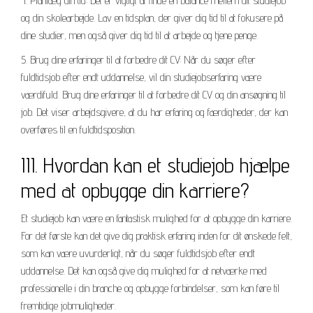
4. Planlæg din tid: Det er vigtigt at finde en balance mellem dit studiejob
og din skolearbejde. Lav en tidsplan, der giver dig tid til at fokusere på
dine studier, men også giver dig tid til at arbejde og tjene penge.
5. Brug dine erfaringer til at forbedre dit CV: Når du søger efter
fuldtidsjob efter endt uddannelse, vil din studiejobserfaring være
værdifuld. Brug dine erfaringer til at forbedre dit CV og din ansøgning til
job. Det viser arbejdsgivere, at du har erfaring og færdigheder, der kan
overføres til en fuldtidsposition.
III. Hvordan kan et studiejob hjælpe
med at opbygge din karriere?
Et studiejob kan være en fantastisk mulighed for at opbygge din karriere.
For det første kan det give dig praktisk erfaring inden for dit ønskede felt,
som kan være uvurderligt, når du søger fuldtidsjob efter endt
uddannelse. Det kan også give dig mulighed for at netværke med
professionelle i din branche og opbygge forbindelser, som kan føre til
fremtidige jobmuligheder.