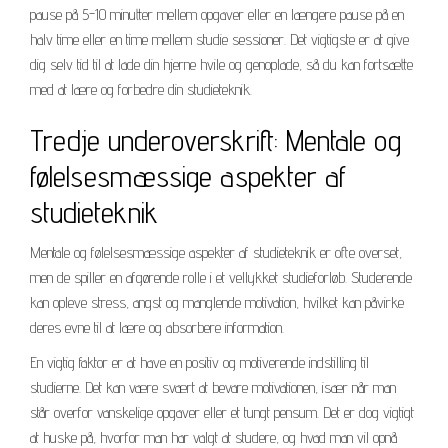
pause på 5-10 minutter mellem opgaver eller en længere pause på en
halv time eller en time mellem studie sessioner. Det vigtigste er at give
dig selv tid til at lade din hjerne hvile og genoplade, så du kan fortsætte
med at lære og forbedre din studieteknik.
Tredje underoverskrift: Mentale og
følelsesmæssige aspekter af
studieteknik
Mentale og følelsesmæssige aspekter af studieteknik er ofte overset,
men de spiller en afgørende rolle i et vellykket studieforløb. Studerende
kan opleve stress, angst og manglende motivation, hvilket kan påvirke
deres evne til at lære og absorbere information.
En vigtig faktor er at have en positiv og motiverende indstilling til
studierne. Det kan være svært at bevare motivationen, især når man
står overfor vanskelige opgaver eller et tungt pensum. Det er dog vigtigt
at huske på, hvorfor man har valgt at studere, og hvad man vil opnå