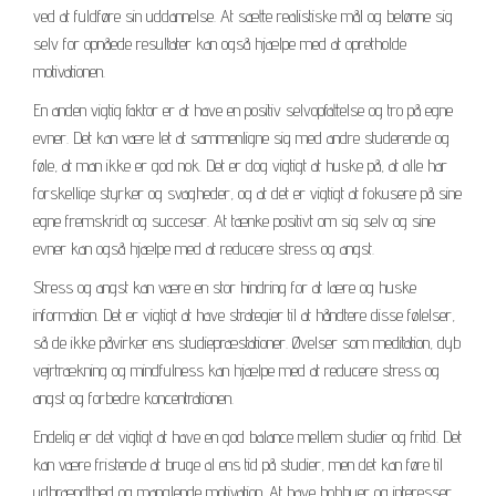
ved at fuldføre sin uddannelse. At sætte realistiske mål og belønne sig
selv for opnåede resultater kan også hjælpe med at opretholde
motivationen.
En anden vigtig faktor er at have en positiv selvopfattelse og tro på egne
evner. Det kan være let at sammenligne sig med andre studerende og
føle, at man ikke er god nok. Det er dog vigtigt at huske på, at alle har
forskellige styrker og svagheder, og at det er vigtigt at fokusere på sine
egne fremskridt og succeser. At tænke positivt om sig selv og sine
evner kan også hjælpe med at reducere stress og angst.
Stress og angst kan være en stor hindring for at lære og huske
information. Det er vigtigt at have strategier til at håndtere disse følelser,
så de ikke påvirker ens studiepræstationer. Øvelser som meditation, dyb
vejrtrækning og mindfulness kan hjælpe med at reducere stress og
angst og forbedre koncentrationen.
Endelig er det vigtigt at have en god balance mellem studier og fritid. Det
kan være fristende at bruge al ens tid på studier, men det kan føre til
udbrændthed og manglende motivation. At have hobbyer og interesser