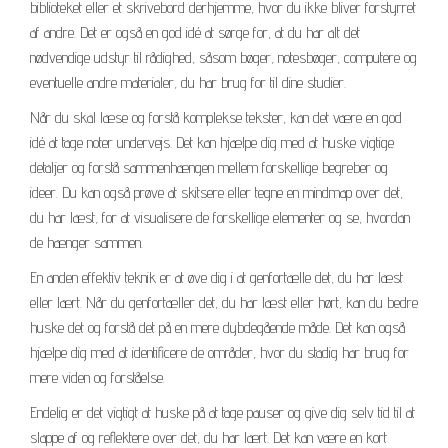
biblioteket eller et skrivebord derhjemme, hvor du ikke bliver forstyrret
af andre. Det er også en god idé at sørge for, at du har alt det
nødvendige udstyr til rådighed, såsom bøger, notesbøger, computere og
eventuelle andre materialer, du har brug for til dine studier.
Når du skal læse og forstå komplekse tekster, kan det være en god
idé at tage noter undervejs. Det kan hjælpe dig med at huske vigtige
detaljer og forstå sammenhængen mellem forskellige begreber og
ideer. Du kan også prøve at skitsere eller tegne en mindmap over det,
du har læst, for at visualisere de forskellige elementer og se, hvordan
de hænger sammen.
En anden effektiv teknik er at øve dig i at genfortælle det, du har læst
eller lært. Når du genfortæller det, du har læst eller hørt, kan du bedre
huske det og forstå det på en mere dybdegående måde. Det kan også
hjælpe dig med at identificere de områder, hvor du stadig har brug for
mere viden og forståelse.
Endelig er det vigtigt at huske på at tage pauser og give dig selv tid til at
slappe af og reflektere over det, du har lært. Det kan være en kort