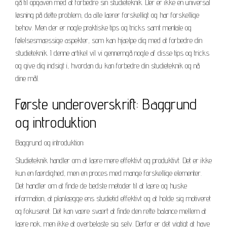
gå til opgaven med at forbedre sin studieteknik. Der er ikke en universal
løsning på dette problem, da alle lærer forskelligt og har forskellige
behov. Men der er nogle praktiske tips og tricks samt mentale og
følelsesmæssige aspekter, som kan hjælpe dig med at forbedre din
studieteknik. I denne artikel vil vi gennemgå nogle af disse tips og tricks
og give dig indsigt i, hvordan du kan forbedre din studieteknik og nå
dine mål.
Første underoverskrift: Baggrund
og introduktion
Baggrund og introduktion:
Studieteknik handler om at lære mere effektivt og produktivt. Det er ikke
kun en færdighed, men en proces med mange forskellige elementer.
Det handler om at finde de bedste metoder til at lære og huske
information, at planlægge ens studietid effektivt og at holde sig motiveret
og fokuseret. Det kan være svært at finde den rette balance mellem at
lære nok, men ikke at overbelaste sig selv. Derfor er det vigtigt at have