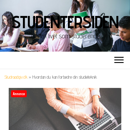
STUDENTERSIDEN
Alt om livet som studerende
Studraadgiv.dk
»
Hvordan du kan forbedre din studieteknik
Annonce