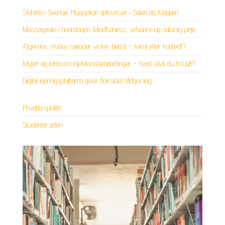
Skiferie i Sverige: Hyggelige oplevelser i Sälen og Kläppen
Massageolie i hverdagen: Mindfulness, velvære og naturlig pleje
Algerens: Hvilke metoder virker bedst – kemi eller knofedt?
Myter og fakta om injektionsbehandlinger – hvad skal du tro på?
Digital læringsplatform giver fleksibel rådgivning
Privatlivspolitik
Studentersiden