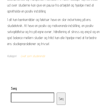
ud over studierne kan give en pause fra arbejdet og hjælpe med at
opretholde en positiv indstilling.
I alt kan tænkemåder og følelser have en stor indvirkning på ens
studieteknik. At have en positiv og motiverende indstilling, en positiv
selvopfattelse og tro på egne evner, håndtering af stress og angst og en
god balance mellem studier og fritid kan alle hjælpe med at forbedre
ens studiepræstationer og trivsel.
Kategori
Livet som studerende
Søg
Søg