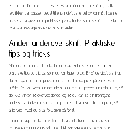
en god forståelse af de mest effektive måder at lære på, og hvilke
teknikker der passer bedst til ens individuelle behov og mål. I denne
artikel vil vi give nogle praktiske tips og tricks samt se på de mentale og
følelsesmæssige aspekter af studieteknik.
Anden underoverskrift: Praktiske
tips og tricks
Når det kommer til at forbedre din studieteknik, er der en række
praktiske tips og tricks, som du kan tage i brug. En af de vigtigste ting,
du kan gøre, er at organisere din tid og dine opgaver på en effektiv
måde. Det kan være en god idé at opdele dine opgaver i mindre dele, så
de ikke virker så overvældende, og så du kan se din fremgang
undervejs. Du kan også lave en prioriteret liste over dine opgaver, så du
altid ved, hvad du skal fokusere på først.
En anden vigtig faktor er at finde et sted at studere, hvor du kan
fokusere og undgå distraktioner. Det kan være en stille plads på