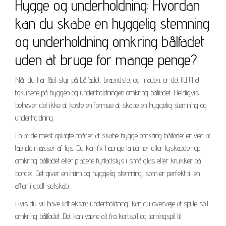
Hygge og underholdning: Hvordan
kan du skabe en hyggelig stemning
og underholdning omkring bålfadet
uden at bruge for mange penge?
Når du har fået styr på bålfadet, brændslet og maden, er det tid til at
fokusere på hyggen og underholdningen omkring bålfadet. Heldigvis
behøver det ikke at koste en formue at skabe en hyggelig stemning og
underholdning.
En af de mest oplagte måder at skabe hygge omkring bålfadet er ved at
tænde masser af lys. Du kan fx hænge lanterner eller lyskæder op
omkring bålfadet eller placere fyrfadslys i små glas eller krukker på
bordet. Det giver en intim og hyggelig stemning, som er perfekt til en
aften i godt selskab.
Hvis du vil have lidt ekstra underholdning, kan du overveje at spille spil
omkring bålfadet. Det kan være alt fra kortspil og terningspil til