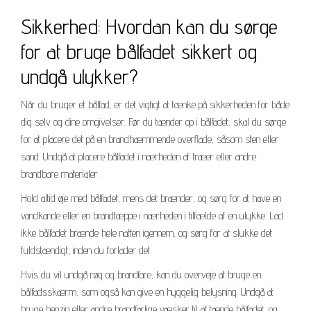
Sikkerhed: Hvordan kan du sørge
for at bruge bålfadet sikkert og
undgå ulykker?
Når du bruger et bålfad, er det vigtigt at tænke på sikkerheden for både
dig selv og dine omgivelser. Før du tænder op i bålfadet, skal du sørge
for at placere det på en brandhæmmende overflade, såsom sten eller
sand. Undgå at placere bålfadet i nærheden af træer eller andre
brandbare materialer.
Hold altid øje med bålfadet, mens det brænder, og sørg for at have en
vandkande eller en brandtæppe i nærheden i tilfælde af en ulykke. Lad
ikke bålfadet brænde hele natten igennem, og sørg for at slukke det
fuldstændigt, inden du forlader det.
Hvis du vil undgå røg og brandfare, kan du overveje at bruge en
bålfadsskærm, som også kan give en hyggelig belysning. Undgå at
bruge benzin eller andre brandfarlige væsker til at tænde bålfadet, og