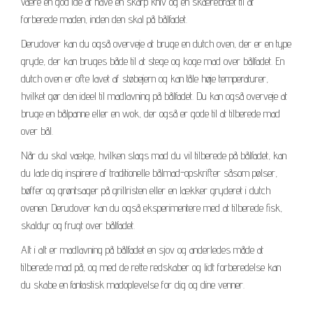
være en god idé at have en skarp kniv og en skærebræt til at
forberede maden, inden den skal på bålfadet.
Derudover kan du også overveje at bruge en dutch oven, der er en type
gryde, der kan bruges både til at stege og koge mad over bålfadet. En
dutch oven er ofte lavet af støbejern og kan tåle høje temperaturer,
hvilket gør den ideel til madlavning på bålfadet. Du kan også overveje at
bruge en bålpanne eller en wok, der også er gode til at tilberede mad
over bål.
Når du skal vælge, hvilken slags mad du vil tilberede på bålfadet, kan
du lade dig inspirere af traditionelle bålmad-opskrifter såsom pølser,
bøffer og grøntsager på grillristen eller en lækker gryderet i dutch
ovenen. Derudover kan du også eksperimentere med at tilberede fisk,
skaldyr og frugt over bålfadet.
Alt i alt er madlavning på bålfadet en sjov og anderledes måde at
tilberede mad på, og med de rette redskaber og lidt forberedelse kan
du skabe en fantastisk madoplevelse for dig og dine venner.