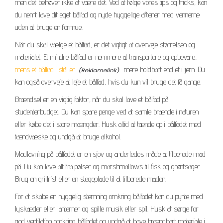
men det behøver ikke at være det. Ved at følge vores tips og tricks, kan
du nemt lave dit eget bålfad og nyde hyggelige aftener med vennerne
uden at bruge en formue.
Når du skal vælge et bålfad, er det vigtigt at overveje størrelsen og
materialet. Et mindre bålfad er nemmere at transportere og opbevare,
mens et bålfad i stål er
mere holdbart end et i jern. Du
kan også overveje at leje et bålfad, hvis du kun vil bruge det få gange.
Brændsel er en vigtig faktor, når du skal lave et bålfad på
studenterbudget. Du kan spare penge ved at samle brænde i naturen
eller købe det i store mængder. Husk altid at tænde op i bålfadet med
tændvæske og undgå at bruge alkohol.
Madlavning på bålfadet er en sjov og anderledes måde at tilberede mad
på. Du kan lave alt fra pølser og marshmallows til fisk og grøntsager.
Brug en grillrist eller en stegeplade til at tilberede maden.
For at skabe en hyggelig stemning omkring bålfadet kan du pynte med
lyskæder eller lanterner og spille musik eller spil. Husk at sørge for
god ventilation omkring bålfadet og undgå at have brændbart materiale i