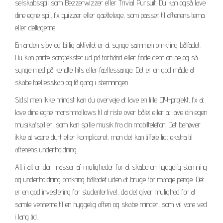
selskabsspil som Bezzerwizzer eller Trivial Pursuit. Du kan også lave
dine egne spil, fx quizzer eller gættelege, som passer til aftenens tema
eller deltagerne.
En anden sjov og billig aktivitet er at synge sammen omkring bålfadet.
Du kan printe songtekster ud på forhånd eller finde dem online og så
synge med på kendte hits eller fællessange. Det er en god måde at
skabe fællesskab og få gang i stemningen.
Sidst men ikke mindst kan du overveje at lave en lille DIY-projekt, fx at
lave dine egne marshmallows til at riste over bålet eller at lave din egen
musikafspiller, som kan spille musik fra din mobiltelefon. Det behøver
ikke at være dyrt eller kompliceret, men det kan tilføje lidt ekstra til
aftenens underholdning.
Alt i alt er der masser af muligheder for at skabe en hyggelig stemning
og underholdning omkring bålfadet uden at bruge for mange penge. Det
er en god investering for studenterlivet, da det giver mulighed for at
samle vennerne til en hyggelig aften og skabe minder, som vil vare ved
i lang tid.