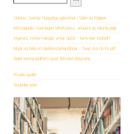
Skiferie i Sverige: Hyggelige oplevelser i Sälen og Kläppen
Massageolie i hverdagen: Mindfulness, velvære og naturlig pleje
Algerens: Hvilke metoder virker bedst – kemi eller knofedt?
Myter og fakta om injektionsbehandlinger – hvad skal du tro på?
Digital læringsplatform giver fleksibel rådgivning
Privatlivspolitik
Studentersiden