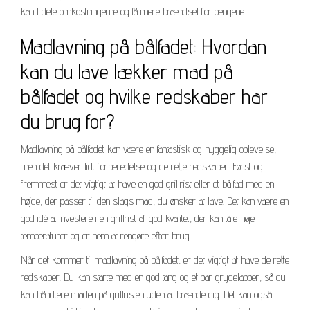
kan I dele omkostningerne og få mere brændsel for pengene.
Madlavning på bålfadet: Hvordan
kan du lave lækker mad på
bålfadet og hvilke redskaber har
du brug for?
Madlavning på bålfadet kan være en fantastisk og hyggelig oplevelse,
men det kræver lidt forberedelse og de rette redskaber. Først og
fremmest er det vigtigt at have en god grillrist eller et bålfad med en
højde, der passer til den slags mad, du ønsker at lave. Det kan være en
god idé at investere i en grillrist af god kvalitet, der kan tåle høje
temperaturer og er nem at rengøre efter brug.
Når det kommer til madlavning på bålfadet, er det vigtigt at have de rette
redskaber. Du kan starte med en god tang og et par grydelapper, så du
kan håndtere maden på grillristen uden at brænde dig. Det kan også