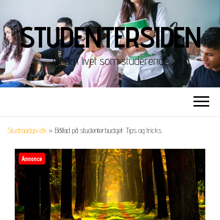
STUDENTERSIDEN
Alt om livet som studerende
Studraadgiv.dk
»
Bålfad på studenterbudget: Tips og tricks
Annonce