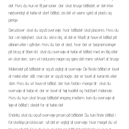
det. Hvis du kun er få personer, der skal bruge bålfadet, er det ikke
nødvendigt at købe et stort bålfad, da det vil være spild af plads og
penge.
Derudover skal du også overveje, hvor bålfadet skal placeres. Hvis du
bor i en lejlighed, skal du sikre dig, at det er tilladt at have et bålfad på
altanen eller i gården. Hvis du bor et sted, hvor der er begrænsninger
på brug af åben ild, skal du overveje at købe et bålfad med en låg eller
en skorsten, som vil reducere røgen og gøre det mere sikkert at bruge.
Materialet på bålfadet er også vigtigt at overveje. De fleste bålfad er lavet
af metal eller stål, men der er også nogle, der er lavet af keramik eller
sten. Hvis du vil have et bålfad, der kan holde i mange år, skal du
overveje at købe et, der er lavet af høj kvalitet og holdbart materiale.
Hvis du kun skal bruge bålfadet engang imellem, kan du overveje at
leje et bålfad i stedet for at købe det.
Endelig skal du også overveje prisen på bålfadet. Du kan finde bålfad i
forskellige prisklasser, så det er vigtigt at overveje, hvor meget du vil