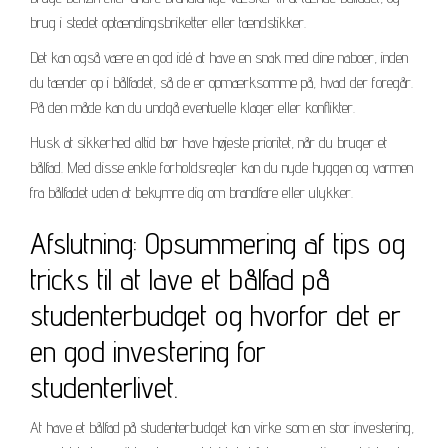
brug i stedet optændingsbriketter eller tændstikker.
Det kan også være en god idé at have en snak med dine naboer, inden
du tænder op i bålfadet, så de er opmærksomme på, hvad der foregår.
På den måde kan du undgå eventuelle klager eller konflikter.
Husk at sikkerhed altid bør have højeste prioritet, når du bruger et
bålfad. Med disse enkle forholdsregler kan du nyde hyggen og varmen
fra bålfadet uden at bekymre dig om brandfare eller ulykker.
Afslutning: Opsummering af tips og
tricks til at lave et bålfad på
studenterbudget og hvorfor det er
en god investering for
studenterlivet.
At have et bålfad på studenterbudget kan virke som en stor investering,