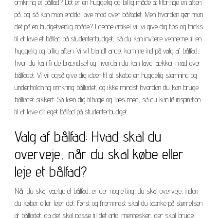
omkring et bålfad? Det er en hyggelig og billig måde at tilbringe en aften
på, og så kan man endda lave mad over bålfadet. Men hvordan gør man
det på en budgetvenlig måde? I denne artikel vil vi give dig tips og tricks
til at lave et bålfad på studenterbudget, så du kan invitere vennerne til en
hyggelig og billig aften. Vi vil blandt andet komme ind på valg af bålfad,
hvor du kan finde brændsel og hvordan du kan lave lækker mad over
bålfadet. Vi vil også give dig ideer til at skabe en hyggelig stemning og
underholdning omkring bålfadet, og ikke mindst hvordan du kan bruge
bålfadet sikkert. Så læn dig tilbage og læs med, så du kan få inspiration
til at lave dit eget bålfad på studenterbudget.
Valg af bålfad: Hvad skal du
overveje, når du skal købe eller
leje et bålfad?
Når du skal vælge et bålfad, er der nogle ting, du skal overveje, inden
du køber eller lejer det. Først og fremmest skal du tænke på størrelsen
af bålfadet, da det skal passe til det antal mennesker, der skal bruge