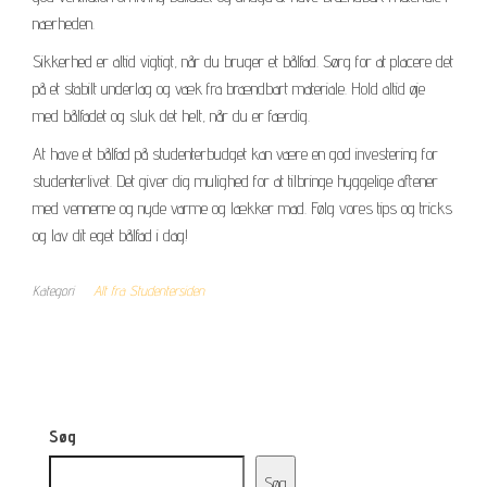
nærheden.
Sikkerhed er altid vigtigt, når du bruger et bålfad. Sørg for at placere det
på et stabilt underlag og væk fra brændbart materiale. Hold altid øje
med bålfadet og sluk det helt, når du er færdig.
At have et bålfad på studenterbudget kan være en god investering for
studenterlivet. Det giver dig mulighed for at tilbringe hyggelige aftener
med vennerne og nyde varme og lækker mad. Følg vores tips og tricks
og lav dit eget bålfad i dag!
Kategori
Alt fra Studentersiden
Søg
Søg