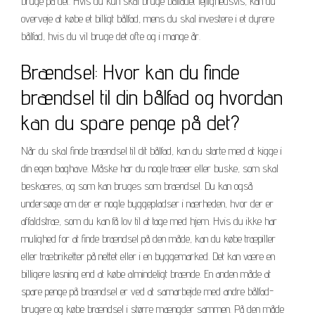
bruge på det. Hvis du kun skal bruge bålfadet lejlighedsvis, kan du
overveje at købe et billigt bålfad, mens du skal investere i et dyrere
bålfad, hvis du vil bruge det ofte og i mange år.
Brændsel: Hvor kan du finde
brændsel til din bålfad og hvordan
kan du spare penge på det?
Når du skal finde brændsel til dit bålfad, kan du starte med at kigge i
din egen baghave. Måske har du nogle træer eller buske, som skal
beskæres, og som kan bruges som brændsel. Du kan også
undersøge om der er nogle byggepladser i nærheden, hvor der er
affaldstræ, som du kan få lov til at tage med hjem. Hvis du ikke har
mulighed for at finde brændsel på den måde, kan du købe træpiller
eller træbriketter på nettet eller i en byggemarked. Det kan være en
billigere løsning end at købe almindeligt brænde. En anden måde at
spare penge på brændsel er ved at samarbejde med andre bålfad-
brugere og købe brændsel i større mængder sammen. På den måde