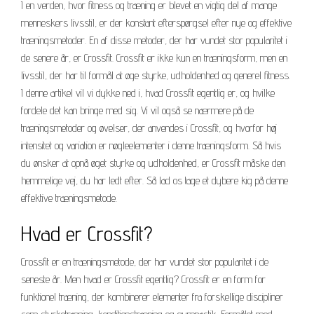
I en verden, hvor fitness og træning er blevet en vigtig del af mange
menneskers livsstil, er der konstant efterspørgsel efter nye og effektive
træningsmetoder. En af disse metoder, der har vundet stor popularitet i
de senere år, er Crossfit. Crossfit er ikke kun en træningsform, men en
livsstil, der har til formål at øge styrke, udholdenhed og generel fitness.
I denne artikel vil vi dykke ned i, hvad Crossfit egentlig er, og hvilke
fordele det kan bringe med sig. Vi vil også se nærmere på de
træningsmetoder og øvelser, der anvendes i Crossfit, og hvorfor høj
intensitet og variation er nøgleelementer i denne træningsform. Så hvis
du ønsker at opnå øget styrke og udholdenhed, er Crossfit måske den
hemmelige vej, du har ledt efter. Så lad os tage et dybere kig på denne
effektive træningsmetode.
Hvad er Crossfit?
Crossfit er en træningsmetode, der har vundet stor popularitet i de
seneste år. Men hvad er Crossfit egentlig? Crossfit er en form for
funktionel træning, der kombinerer elementer fra forskellige discipliner