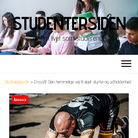
STUDENTERSIDEN
Alt om livet som studerende
Studraadgiv.dk
»
Crossfit: Den hemmelige vej til øget styrke og udholdenhed
Annonce