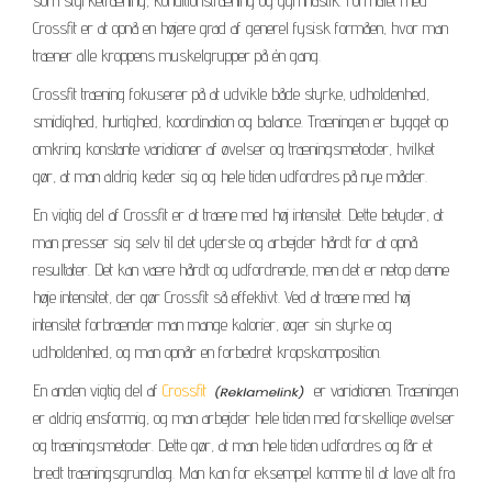
som styrketræning, konditionstræning og gymnastik. Formålet med
Crossfit er at opnå en højere grad af generel fysisk formåen, hvor man
træner alle kroppens muskelgrupper på én gang.
Crossfit træning fokuserer på at udvikle både styrke, udholdenhed,
smidighed, hurtighed, koordination og balance. Træningen er bygget op
omkring konstante variationer af øvelser og træningsmetoder, hvilket
gør, at man aldrig keder sig og hele tiden udfordres på nye måder.
En vigtig del af Crossfit er at træne med høj intensitet. Dette betyder, at
man presser sig selv til det yderste og arbejder hårdt for at opnå
resultater. Det kan være hårdt og udfordrende, men det er netop denne
høje intensitet, der gør Crossfit så effektivt. Ved at træne med høj
intensitet forbrænder man mange kalorier, øger sin styrke og
udholdenhed, og man opnår en forbedret kropskomposition.
En anden vigtig del af
Crossfit
er variationen. Træningen
er aldrig ensformig, og man arbejder hele tiden med forskellige øvelser
og træningsmetoder. Dette gør, at man hele tiden udfordres og får et
bredt træningsgrundlag. Man kan for eksempel komme til at lave alt fra