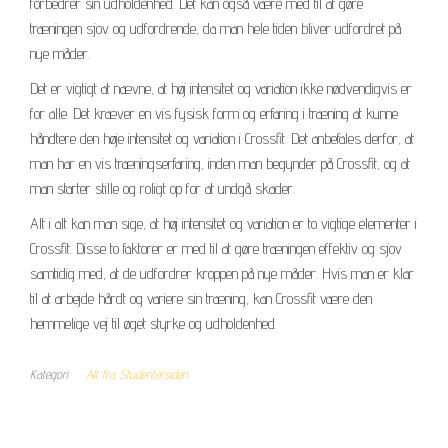
forbedrer sin udholdenhed. Det kan også være med til at gøre
træningen sjov og udfordrende, da man hele tiden bliver udfordret på
nye måder.
Det er vigtigt at nævne, at høj intensitet og variation ikke nødvendigvis er
for alle. Det kræver en vis fysisk form og erfaring i træning at kunne
håndtere den høje intensitet og variation i Crossfit. Det anbefales derfor, at
man har en vis træningserfaring, inden man begynder på Crossfit, og at
man starter stille og roligt op for at undgå skader.
Alt i alt kan man sige, at høj intensitet og variation er to vigtige elementer i
Crossfit. Disse to faktorer er med til at gøre træningen effektiv og sjov
samtidig med, at de udfordrer kroppen på nye måder. Hvis man er klar
til at arbejde hårdt og variere sin træning, kan Crossfit være den
hemmelige vej til øget styrke og udholdenhed.
Kategori
Alt fra Studentersiden