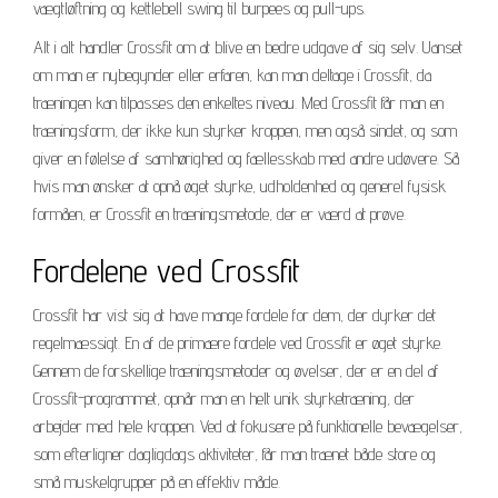
vægtløftning og kettlebell swing til burpees og pull-ups.
Alt i alt handler Crossfit om at blive en bedre udgave af sig selv. Uanset
om man er nybegynder eller erfaren, kan man deltage i Crossfit, da
træningen kan tilpasses den enkeltes niveau. Med Crossfit får man en
træningsform, der ikke kun styrker kroppen, men også sindet, og som
giver en følelse af samhørighed og fællesskab med andre udøvere. Så
hvis man ønsker at opnå øget styrke, udholdenhed og generel fysisk
formåen, er Crossfit en træningsmetode, der er værd at prøve.
Fordelene ved Crossfit
Crossfit har vist sig at have mange fordele for dem, der dyrker det
regelmæssigt. En af de primære fordele ved Crossfit er øget styrke.
Gennem de forskellige træningsmetoder og øvelser, der er en del af
Crossfit-programmet, opnår man en helt unik styrketræning, der
arbejder med hele kroppen. Ved at fokusere på funktionelle bevægelser,
som efterligner dagligdags aktiviteter, får man trænet både store og
små muskelgrupper på en effektiv måde.