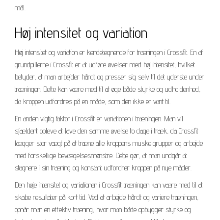
mål.
Høj intensitet og variation
Høj intensitet og variation er kendetegnende for træningen i Crossfit. En af
grundpillerne i Crossfit er at udføre øvelser med høj intensitet, hvilket
betyder, at man arbejder hårdt og presser sig selv til det yderste under
træningen. Dette kan være med til at øge både styrke og udholdenhed,
da kroppen udfordres på en måde, som den ikke er vant til.
En anden vigtig faktor i Crossfit er variationen i træningen. Man vil
sjældent opleve at lave den samme øvelse to dage i træk, da Crossfit
lægger stor vægt på at træne alle kroppens muskelgrupper og arbejde
med forskellige bevægelsesmønstre. Dette gør, at man undgår at
stagnere i sin træning og konstant udfordrer kroppen på nye måder.
Den høje intensitet og variationen i Crossfit træningen kan være med til at
skabe resultater på kort tid. Ved at arbejde hårdt og variere træningen,
opnår man en effektiv træning, hvor man både opbygger styrke og