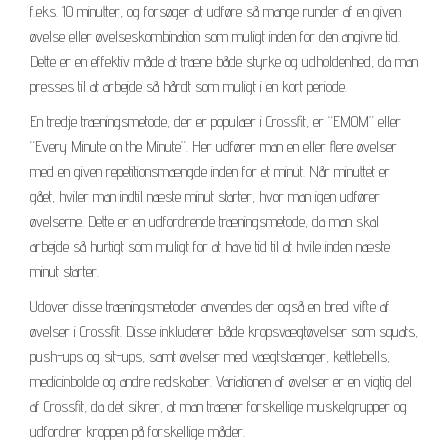
f.eks. 10 minutter, og forsøger at udføre så mange runder af en given
øvelse eller øvelseskombination som muligt inden for den angivne tid.
Dette er en effektiv måde at træne både styrke og udholdenhed, da man
presses til at arbejde så hårdt som muligt i en kort periode.
En tredje træningsmetode, der er populær i Crossfit, er “EMOM” eller
“Every Minute on the Minute”. Her udfører man en eller flere øvelser
med en given repetitionsmængde inden for et minut. Når minuttet er
gået, hviler man indtil næste minut starter, hvor man igen udfører
øvelserne. Dette er en udfordrende træningsmetode, da man skal
arbejde så hurtigt som muligt for at have tid til at hvile inden næste
minut starter.
Udover disse træningsmetoder anvendes der også en bred vifte af
øvelser i Crossfit. Disse inkluderer både kropsvægtøvelser som squats,
push-ups og sit-ups, samt øvelser med vægtstænger, kettlebells,
medicinbolde og andre redskaber. Variationen af øvelser er en vigtig del
af Crossfit, da det sikrer, at man træner forskellige muskelgrupper og
udfordrer kroppen på forskellige måder.