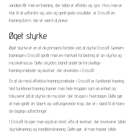
variation får man en træning, der både er effektiv og sjov. Hvis man er
klar til at udfordre sig selv og opnå gode resultater, er Crossfit en
træningsform, der er værd at prøve.
Øget styrke
Øget styrke er en af de primære fordele ved at dyrke Crossfit. Gennem
træningen i Crossfit opnår man en markant forbedring af sin styrke og
muskelmasse. Dette skyldes blandt andet de forskellige
træningsmetoder og øvelser, der anvendes i Crossfit.
En af de mest effektive træningsmetoder i Crossfit er funktionel træning.
Ved funktionel træning træner man hele kroppen som en enhed og
fokuserer på at styrke de muskler, der bruges i hverdagen. Dette gør,
at man opnår en stærk og velfungerende krop, der er i stand til at klare
de daglige udfordringer.
I Crossfit bruger man også en bred vifte af øvelser, der involverer både
styrketræning og konditionstræning. Dette gør, at man træner både