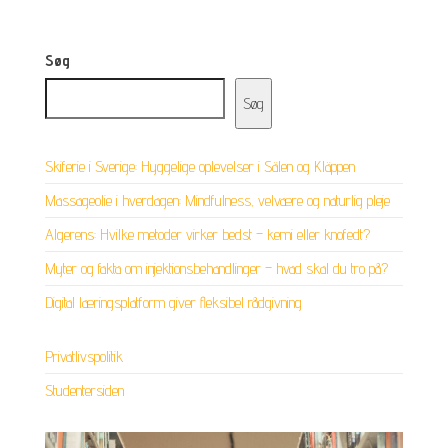
Søg
Søg
Skiferie i Sverige: Hyggelige oplevelser i Sälen og Kläppen
Massageolie i hverdagen: Mindfulness, velvære og naturlig pleje
Algerens: Hvilke metoder virker bedst – kemi eller knofedt?
Myter og fakta om injektionsbehandlinger – hvad skal du tro på?
Digital læringsplatform giver fleksibel rådgivning
Privatlivspolitik
Studentersiden