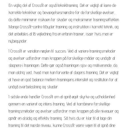
En vigtig del af Crossfit er også tekniktræning. Det er vigtigt at lære de
korrekte teknikker og bevægelsesmønstre for de forskellige øvelser,
da dette minimerer risikoen for skader og maksimerer træningseffekten.
Mange Crossfit-centre tilbyder træning og instruktion i korrekt teknik, og
det anbefales at få vejledning fra en erfaren træner, især hvis man er
nybegynder.
I Crossfit er variation nøglen til succes. Ved at variere træningsmetoder
og øvelser udfordrer man kroppen på forskellige måder og undgår at
stagnere i træningen. Dette gør også træningen sjov og motiverende, da
man aldrig ved, hvad man kan forvente af dagens træning. Det er vigtigt
at have en god balance mellem træningens intensitet og restitution for at
undgå overbelastning og skader.
I sidste ende handler Crossfit om at opnå øget styrke og udholdenhed
gennem en varieret og intens træning. Ved at kombinere forskellige
træningsmetoder og øvelser udfordrer man kroppen på alle niveauer og
opnår en alsidig og effektiv træning. Så hvis du er klar til at tage din
træning til det næste niveau, kunne Crossfit være vejen til at opnå dine