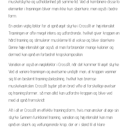
muskelstyrke og udholdenhed på samme tid. Ved at kombinere disse to
elementer i træningen bliver man ikke kun stærkere, men også i bedre
form.
En anden vigtig faktor for at opnå øget styrke i Crossfit er høj intensitet.
Træningen er ofte meget intens og udfordrende, hvilket giver kroppen en
hård træning og stimulerer musklerne til at vokse og blive stærkere.
Denne høje intensitet gør også, at man forbrænder mange kalorier og
dermed kan opnå en forbedret kropskomposition.
Variation er også en nøglefaktor i Crossfit, når det kommer til øget styrke.
Ved at variere træningen og øvelserne undgår man, at kroppen vænner
sig til en bestemt træningsbelastning, hvilket kan bremse
muskelvæksten. Crossfit byder på en bred vifte af forskellige øvelser
og træningsformer, så man altid kan udfordre kroppen og blive ved
med at opnå fremskridt.
Alt i alt er Crossfit en effektiv træningsform, hvis man ønsker at øge sin
styrke. Gennem funktionel træning, variation og høj intensitet kan man
opnå en stærk og velfungerende krop, der er i stand til at klare