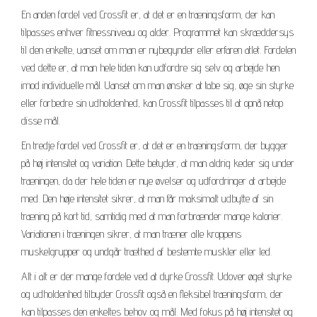
En anden fordel ved Crossfit er, at det er en træningsform, der kan
tilpasses enhver fitnessniveau og alder. Programmet kan skræddersys
til den enkelte, uanset om man er nybegynder eller erfaren atlet. Fordelen
ved dette er, at man hele tiden kan udfordre sig selv og arbejde hen
imod individuelle mål. Uanset om man ønsker at tabe sig, øge sin styrke
eller forbedre sin udholdenhed, kan Crossfit tilpasses til at opnå netop
disse mål.
En tredje fordel ved Crossfit er, at det er en træningsform, der bygger
på høj intensitet og variation. Dette betyder, at man aldrig keder sig under
træningen, da der hele tiden er nye øvelser og udfordringer at arbejde
med. Den høje intensitet sikrer, at man får maksimalt udbytte af sin
træning på kort tid, samtidig med at man forbrænder mange kalorier.
Variationen i træningen sikrer, at man træner alle kroppens
muskelgrupper og undgår træthed af bestemte muskler eller led.
Alt i alt er der mange fordele ved at dyrke Crossfit. Udover øget styrke
og udholdenhed tilbyder Crossfit også en fleksibel træningsform, der
kan tilpasses den enkeltes behov og mål. Med fokus på høj intensitet og