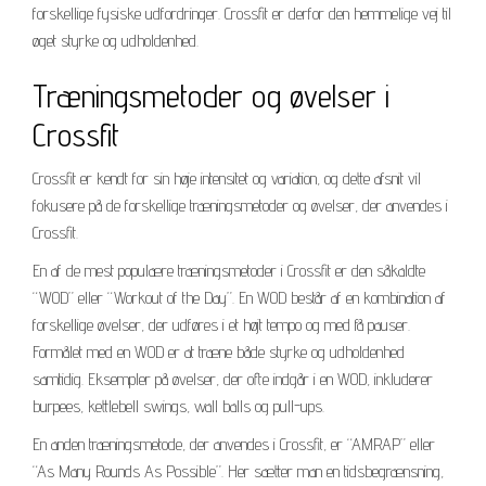
forskellige fysiske udfordringer. Crossfit er derfor den hemmelige vej til
øget styrke og udholdenhed.
Træningsmetoder og øvelser i
Crossfit
Crossfit er kendt for sin høje intensitet og variation, og dette afsnit vil
fokusere på de forskellige træningsmetoder og øvelser, der anvendes i
Crossfit.
En af de mest populære træningsmetoder i Crossfit er den såkaldte
“WOD” eller “Workout of the Day”. En WOD består af en kombination af
forskellige øvelser, der udføres i et højt tempo og med få pauser.
Formålet med en WOD er at træne både styrke og udholdenhed
samtidig. Eksempler på øvelser, der ofte indgår i en WOD, inkluderer
burpees, kettlebell swings, wall balls og pull-ups.
En anden træningsmetode, der anvendes i Crossfit, er “AMRAP” eller
“As Many Rounds As Possible”. Her sætter man en tidsbegrænsning,