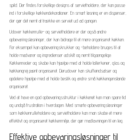
spild. Der findes forskellige designs af servietholdere, der kan passe
ind i forskellige køkkendekorationer. En smart løsning er en dispenser,
der gør det nemt at trække en serviet ud ad gangen.
Udover køkkenrulle- og servietholdere er der også andre
opbevaringsløsninger, der kan bidrage til et mere organiseret køkken.
For eksempel kan opbevaringskrukker og -beholdere bruges til at
holde madvarer og ingredienser adskilt og nemt tilgængelige.
Køkkenreoler og skabe kan hjælpe med at holde tallerkener, glas og
køkkengrej pænt organiseret. Derudover kan skuffeindsatser og
opdelere hjælpe med at holde bestik og andre små køkkengenstande
organiseret.
Ved at have en god opbevaringsstruktur i køkkenet kan man spare tid
og undgå frustration i hverdagen. Med smarte opbevaringsløsninger
som køkkenrulleholdere og servietholdere kan man skabe et mere
effektivt og organiseret køkkenmiljø, der gør madlavningen til en leg.
Effektive opbevaringsløsninger til