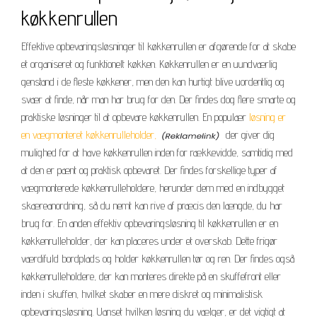
køkkenrullen
Effektive opbevaringsløsninger til køkkenrullen er afgørende for at skabe
et organiseret og funktionelt køkken. Køkkenrullen er en uundværlig
genstand i de fleste køkkener, men den kan hurtigt blive uordentlig og
svær at finde, når man har brug for den. Der findes dog flere smarte og
praktiske løsninger til at opbevare køkkenrullen. En populær
løsning er
en vægmonteret køkkenrulleholder,
der giver dig
mulighed for at have køkkenrullen inden for rækkevidde, samtidig med
at den er pænt og praktisk opbevaret. Der findes forskellige typer af
vægmonterede køkkenrulleholdere, herunder dem med en indbygget
skæreanordning, så du nemt kan rive af præcis den længde, du har
brug for. En anden effektiv opbevaringsløsning til køkkenrullen er en
køkkenrulleholder, der kan placeres under et overskab. Dette frigør
værdifuld bordplads og holder køkkenrullen tør og ren. Der findes også
køkkenrulleholdere, der kan monteres direkte på en skuffefront eller
inden i skuffen, hvilket skaber en mere diskret og minimalistisk
opbevaringsløsning. Uanset hvilken løsning du vælger, er det vigtigt at