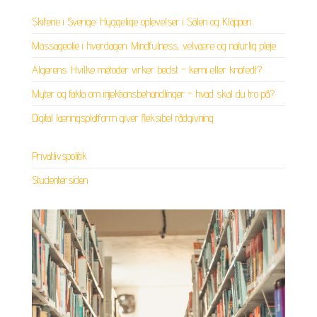
Skiferie i Sverige: Hyggelige oplevelser i Sälen og Kläppen
Massageolie i hverdagen: Mindfulness, velvære og naturlig pleje
Algerens: Hvilke metoder virker bedst – kemi eller knofedt?
Myter og fakta om injektionsbehandlinger – hvad skal du tro på?
Digital læringsplatform giver fleksibel rådgivning
Privatlivspolitik
Studentersiden