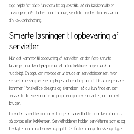
tage højde for både funktionalitet og æstetik, så din køkkenrulle er
tilgængelig, når du har brug for den, samtidig med at den passer ind i
din køkkenindretning.
Smarte løsninger til opbevaring af
servietter
Når det kommer til opbevaring af servietter, er der flere smarte
løsninger, der kan hjælpe med at holde køkkenet organiseret og
ryddeligt. En populær metode er at bruge en servietdispenser, hvor
servietterne kan placeres og tages ud nemt og hurtigt. Disse dispensere
kommer i forskellige designs og størrelser, så du kan finde en, der
passer til din køkkenindretning og mængden af servietter, du normalt
bruger.
En anden smart løsning er at bruge en servietholder, der kan placeres
på bordet eller køkkenøen. Servietholderen holder servietterne samlet og
beskytter dem mod snavs og spild. Der findes mange forskellige typer