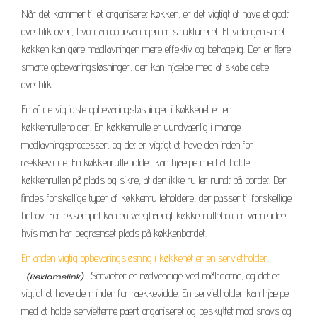
Når det kommer til et organiseret køkken, er det vigtigt at have et godt
overblik over, hvordan opbevaringen er struktureret. Et velorganiseret
køkken kan gøre madlavningen mere effektiv og behagelig. Der er flere
smarte opbevaringsløsninger, der kan hjælpe med at skabe dette
overblik.
En af de vigtigste opbevaringsløsninger i køkkenet er en
køkkenrulleholder. En køkkenrulle er uundværlig i mange
madlavningsprocesser, og det er vigtigt at have den inden for
rækkevidde. En køkkenrulleholder kan hjælpe med at holde
køkkenrullen på plads og sikre, at den ikke ruller rundt på bordet. Der
findes forskellige typer af køkkenrulleholdere, der passer til forskellige
behov. For eksempel kan en væghængt køkkenrulleholder være ideel,
hvis man har begrænset plads på køkkenbordet.
En anden vigtig opbevaringsløsning i køkkenet er en servietholder.
Servietter er nødvendige ved måltiderne, og det er
vigtigt at have dem inden for rækkevidde. En servietholder kan hjælpe
med at holde servietterne pænt organiseret og beskyttet mod snavs og