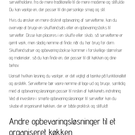
servietholdere, fra de mere traditionelle til de mere moderne og stilfulde.
Du kan vælge en, der passer til din personlige smag og stil.
Hvis du ønsker en mere diskret opbevaring af servietterne, kan du
overveje at bruge en skuffeindsats eller en opbevaringsboks til
servietter. Disse kan placeres i en skuffe eller skab, så servietterne er
gemt væk, men stadig nemme at finde, når du har brug for dem.
Skuffeindsatser og opbevaringsbokse kommer i forskellige størrelser
og materialer, så du kan finde en, der passer til dit køkken og dine
behov.
Uanset hvilken løsning du vælger, er det vigtigt at tænke på funktionalitet
og æstetik. Servietterne bør være nemme at tage ud og bruge, samtidig
med at opbevaringsløsningen passer til resten af køkkenets indretning.
Ved at investere i smarte opbevaringsløsninger til servietter kan du
skabe et organiseret køkken, der er både praktisk og stilfuldt.
Andre opbevaringsløsninger til et
organiseret køkken