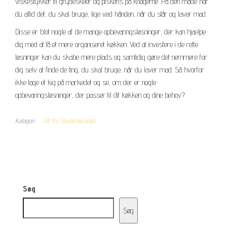
viskestykker til grydeskeer og piskeris på knagerne. På den måde har
du altid det, du skal bruge, lige ved hånden, når du står og laver mad.
Disse er blot nogle af de mange opbevaringsløsninger, der kan hjælpe
dig med at få et mere organiseret køkken. Ved at investere i de rette
løsninger kan du skabe mere plads og samtidig gøre det nemmere for
dig selv at finde de ting, du skal bruge, når du laver mad. Så hvorfor
ikke tage et kig på markedet og se, om der er nogle
opbevaringsløsninger, der passer til dit køkken og dine behov?
Kategori
Alt fra Studentersiden
Søg
Søg