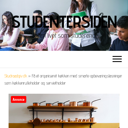
STUDENTERSIDEN
Alt om livet som studerende
Studraadgiv.dk
»
Få et organiseret køkken med smarte opbevaringsløsninger
som køkkenrulleholder og servietholder
Annonce