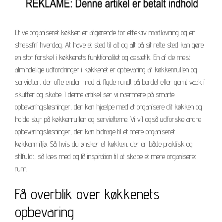
Et velorganiseret køkken er afgørende for effektiv madlavning og en
stressfri hverdag. At have et sted til alt og alt på sit rette sted kan gøre
en stor forskel i køkkenets funktionalitet og æstetik. En af de mest
almindelige udfordringer i køkkenet er opbevaring af køkkenrullen og
servietter, der ofte ender med at flyde rundt på bordet eller gemt væk i
skuffer og skabe. I denne artikel ser vi nærmere på smarte
opbevaringsløsninger, der kan hjælpe med at organisere dit køkken og
holde styr på køkkenrullen og servietterne. Vi vil også udforske andre
opbevaringsløsninger, der kan bidrage til et mere organiseret
køkkenmiljø. Så hvis du ønsker et køkken, der er både praktisk og
stilfuldt, så læs med og få inspiration til at skabe et mere organiseret
rum.
Få overblik over køkkenets
opbevaring