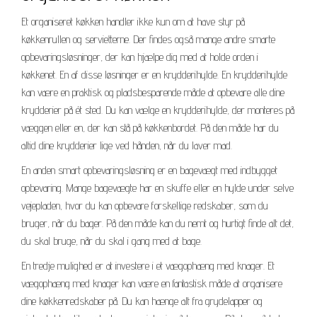
Et organiseret køkken handler ikke kun om at have styr på
køkkenrullen og servietterne. Der findes også mange andre smarte
opbevaringsløsninger, der kan hjælpe dig med at holde orden i
køkkenet. En af disse løsninger er en krydderihylde. En krydderihylde
kan være en praktisk og pladsbesparende måde at opbevare alle dine
krydderier på ét sted. Du kan vælge en krydderihylde, der monteres på
væggen eller en, der kan stå på køkkenbordet. På den måde har du
altid dine krydderier lige ved hånden, når du laver mad.
En anden smart opbevaringsløsning er en bagevægt med indbygget
opbevaring. Mange bagevægte har en skuffe eller en hylde under selve
vejepladen, hvor du kan opbevare forskellige redskaber, som du
bruger, når du bager. På den måde kan du nemt og hurtigt finde alt det,
du skal bruge, når du skal i gang med at bage.
En tredje mulighed er at investere i et vægophæng med knager. Et
vægophæng med knager kan være en fantastisk måde at organisere
dine køkkenredskaber på. Du kan hænge alt fra grydelapper og