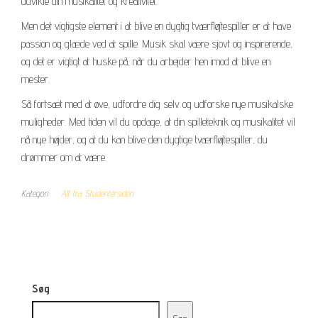
udvikle din musikalitet og kreativitet.
Men det vigtigste element i at blive en dygtig tværfløjtespiller er at have
passion og glæde ved at spille. Musik skal være sjovt og inspirerende,
og det er vigtigt at huske på, når du arbejder hen imod at blive en
mester.
Så fortsæt med at øve, udfordre dig selv og udforske nye musikalske
muligheder. Med tiden vil du opdage, at din spilleteknik og musikalitet vil
nå nye højder, og at du kan blive den dygtige tværfløjtespiller, du
drømmer om at være.
Kategori
Alt fra Studentersiden
Søg