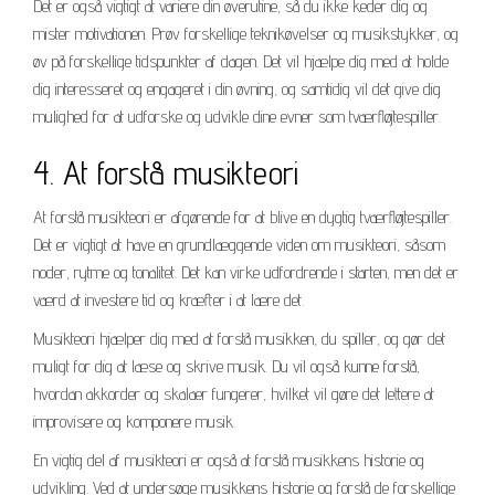
Det er også vigtigt at variere din øverutine, så du ikke keder dig og
mister motivationen. Prøv forskellige teknikøvelser og musikstykker, og
øv på forskellige tidspunkter af dagen. Det vil hjælpe dig med at holde
dig interesseret og engageret i din øvning, og samtidig vil det give dig
mulighed for at udforske og udvikle dine evner som tværfløjtespiller.
4. At forstå musikteori
At forstå musikteori er afgørende for at blive en dygtig tværfløjtespiller.
Det er vigtigt at have en grundlæggende viden om musikteori, såsom
noder, rytme og tonalitet. Det kan virke udfordrende i starten, men det er
værd at investere tid og kræfter i at lære det.
Musikteori hjælper dig med at forstå musikken, du spiller, og gør det
muligt for dig at læse og skrive musik. Du vil også kunne forstå,
hvordan akkorder og skalaer fungerer, hvilket vil gøre det lettere at
improvisere og komponere musik.
En vigtig del af musikteori er også at forstå musikkens historie og
udvikling. Ved at undersøge musikkens historie og forstå de forskellige