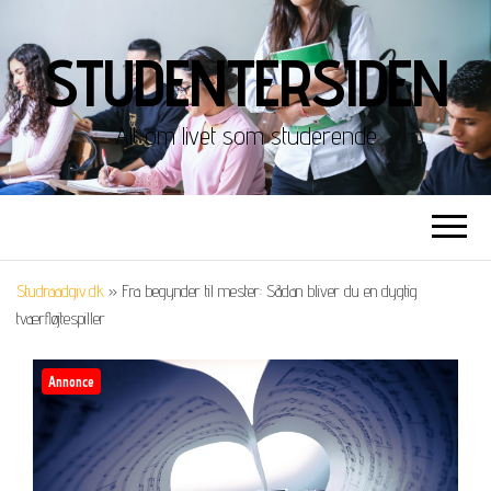
STUDENTERSIDEN
Alt om livet som studerende
Studraadgiv.dk
»
Fra begynder til mester: Sådan bliver du en dygtig
tværfløjtespiller
Annonce