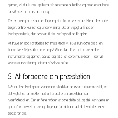
genrer, vil du kunne spille musikken mere autentisk og med en dybere
forståelse for dens betydning.
Der er mange ressourcer tilgængelige for at lære musikteori, herunder
bøger, online kurser og undervisning. Det er vigtigt at finde en
læringsmetode, der passer til din læringsstil og tidsplan.
At have en god forståelse for musikteori vil ikke kun gøre dig til en
bedre tværfløjtespiller, men også åbne døre til at udforske andre
instrumenter og genrer. Så tag dig tid til at lære musikteori – det vil
være en investering i din musikalske rejse.
5. At forbedre din præstation
Når du har lært grundlæggende teknikker og øver rutinemæssigt, er
det vigtigt at fortsætte med at forbedre din præstation som
tværfløjtespiller. Der er flere måder at gøre dette på, og det kan være en
god idé at prøve forskellige tilgange for at finde ud af, hvad der virker
bedst for dig.