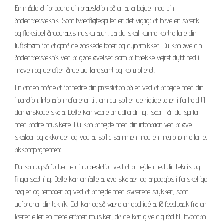
En måde at forbedre din præstation på er at arbejde med din
åndedrætsteknik. Som tværfløjtespiller er det vigtigt at have en stærk
og fleksibel åndedrætsmuskulatur, da du skal kunne kontrollere din
luftstrøm for at opnå de ønskede toner og dynamikker. Du kan øve din
åndedrætsteknik ved at gøre øvelser som at trække vejret dybt ned i
maven og derefter ånde ud langsomt og kontrolleret.
En anden måde at forbedre din præstation på er ved at arbejde med din
intonation. Intonation refererer til, om du spiller de rigtige toner i forhold til
den ønskede skala. Dette kan være en udfordring, især når du spiller
med andre musikere. Du kan arbejde med din intonation ved at øve
skalaer og akkorder og ved at spille sammen med en metronom eller et
akkompagnement.
Du kan også forbedre din præstation ved at arbejde med din teknik og
fingersætning. Dette kan omfatte at øve skalaer og arpeggios i forskellige
nøgler og tempoer og ved at arbejde med sværere stykker, som
udfordrer din teknik. Det kan også være en god idé at få feedback fra en
lærer eller en mere erfaren musiker, da de kan give dig råd til, hvordan