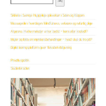
Søg
Skiferie i Sverige: Hyggelige oplevelser i Sälen og Kläppen
Massageolie i hverdagen: Mindfulness, velvære og naturlig pleje
Algerens: Hvilke metoder virker bedst – kemi eller knofedt?
Myter og fakta om injektionsbehandlinger – hvad skal du tro på?
Digital læringsplatform giver fleksibel rådgivning
Privatlivspolitik
Studentersiden