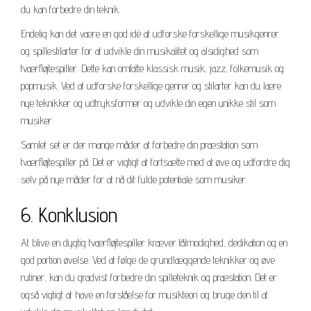
du kan forbedre din teknik.
Endelig kan det være en god idé at udforske forskellige musikgenrer
og spillestilarter for at udvikle din musikalitet og alsidighed som
tværfløjtespiller. Dette kan omfatte klassisk musik, jazz, folkemusik og
popmusik. Ved at udforske forskellige genrer og stilarter kan du lære
nye teknikker og udtryksformer og udvikle din egen unikke stil som
musiker.
Samlet set er der mange måder at forbedre din præstation som
tværfløjtespiller på. Det er vigtigt at fortsætte med at øve og udfordre dig
selv på nye måder for at nå dit fulde potentiale som musiker.
6. Konklusion
At blive en dygtig tværfløjtespiller kræver tålmodighed, dedikation og en
god portion øvelse. Ved at følge de grundlæggende teknikker og øve
rutiner, kan du gradvist forbedre din spilleteknik og præstation. Det er
også vigtigt at have en forståelse for musikteori og bruge den til at