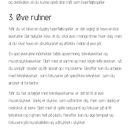
og dedikation vil du kunne opnå dine mål som tværfløjtespiller.
3. Øve rutiner
Når du vil blive en dygtig tværfløjtespiller, er det vigtigt at have en fast
øverutine. Det betyder ikke, at du skal øve i mange timer hver dag, men
at du skal have en struktureret og effektiv måde at øve på.
En god øverutine indeholder både opvarmning, teknikøvelser og
musikstykkeøvelser. Start med at varme op med nogle lette øvelser, så
du undgår skader og får løsnet op i musklerne. Derefter kan du arbejde
med teknikøvelser, som fokuserer på specifikke teknikker, som du
ønsker at forbedre.
Når du har arbejdet med teknikøvelserne, er det tid til at øve
musikstykker. Vælg et stykke, som udfordrer dig, men som stadig er
realistisk at lære. Start med at spille langsomt og fokuser på at få
teknikken og rytmen helt på plads. Herefter kan du øge tempoet og
fokusere på musikaliteten og udtrykket i stykket.