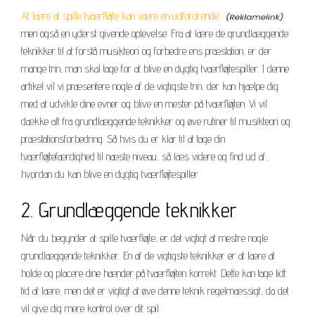
At lære at spille tværfløjte kan være en udfordrende,
men også en yderst givende oplevelse. Fra at lære de grundlæggende
teknikker til at forstå musikteori og forbedre ens præstation, er der
mange trin, man skal tage for at blive en dygtig tværfløjtespiller. I denne
artikel vil vi præsentere nogle af de vigtigste trin, der kan hjælpe dig
med at udvikle dine evner og blive en mester på tværfløjten. Vi vil
dække alt fra grundlæggende teknikker og øve rutiner til musikteori og
præstationsforbedring. Så hvis du er klar til at tage din
tværfløjtefærdighed til næste niveau, så læs videre og find ud af,
hvordan du kan blive en dygtig tværfløjtespiller.
2. Grundlæggende teknikker
Når du begynder at spille tværfløjte, er det vigtigt at mestre nogle
grundlæggende teknikker. En af de vigtigste teknikker er at lære at
holde og placere dine hænder på tværfløjten korrekt. Dette kan tage lidt
tid at lære, men det er vigtigt at øve denne teknik regelmæssigt, da det
vil give dig mere kontrol over dit spil.