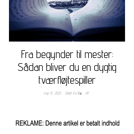
Fra begynder til mester:
Sådan bliver du en dygtig
tværfløjtespiller
maj 13, 2023
Slået fra
Af