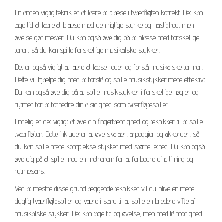
En anden vigtig teknik er at lære at blæse i tværfløjten korrekt. Det kan
tage tid at lære at blæse med den rigtige styrke og hastighed, men
øvelse gør mester. Du kan også øve dig på at blæse med forskellige
toner, så du kan spille forskellige musikalske stykker.
Det er også vigtigt at lære at læse noder og forstå musikalske termer.
Dette vil hjælpe dig med at forstå og spille musikstykker mere effektivt.
Du kan også øve dig på at spille musikstykker i forskellige nøgler og
rytmer for at forbedre din alsidighed som tværfløjtespiller.
Endelig er det vigtigt at øve din fingerfærdighed og teknikker til at spille
tværfløjten. Dette inkluderer at øve skalaer, arpeggier og akkorder, så
du kan spille mere komplekse stykker med større lethed. Du kan også
øve dig på at spille med en metronom for at forbedre dine timing og
rytmesans.
Ved at mestre disse grundlæggende teknikker vil du blive en mere
dygtig tværfløjtespiller og være i stand til at spille en bredere vifte af
musikalske stykker. Det kan tage tid og øvelse, men med tålmodighed