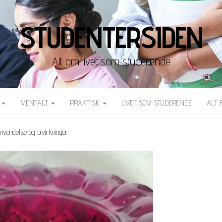
STUDENTERSIDEN
Alt om livet som studerende
T
MENTALT
PRAKTISK
LIVET SOM STUDERENDE
ALT 
 anvendelse og bivirkninger