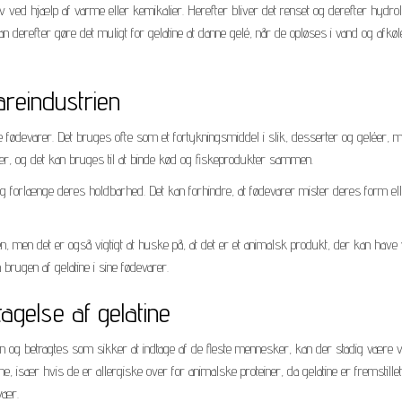
æv ved hjælp af varme eller kemikalier. Herefter bliver det renset og derefter hydro
kan derefter gøre det muligt for gelatine at danne gelé, når de opløses i vand og afkø
areindustrien
e fødevarer. Det bruges ofte som et fortykningsmiddel i slik, desserter og geléer, m
lser, og det kan bruges til at binde kød og fiskeprodukter sammen.
r og forlænge deres holdbarhed. Det kan forhindre, at fødevarer mister deres form ell
n, men det er også vigtigt at huske på, at det er et animalsk produkt, der kan have 
brugen af gelatine i sine fødevarer.
tagelse af gelatine
ien og betragtes som sikker at indtage af de fleste mennesker, kan der stadig være v
ne, især hvis de er allergiske over for animalske proteiner, da gelatine er fremsti
vær.