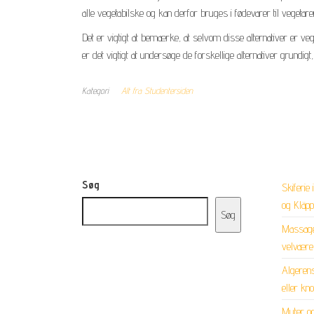
alle vegetabilske og kan derfor bruges i fødevarer til vegetar
Det er vigtigt at bemærke, at selvom disse alternativer er veg
er det vigtigt at undersøge de forskellige alternativer grundi
Kategori
Alt fra Studentersiden
Søg
Skiferie
og Kläp
Søg
Massageo
velvære 
Algerens
eller kn
Myter og