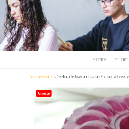
FORSIDE
STUDIE
Studraadgiv.dk
»
Gelatine i fødevareindustrien: En oversigt over
Annonce