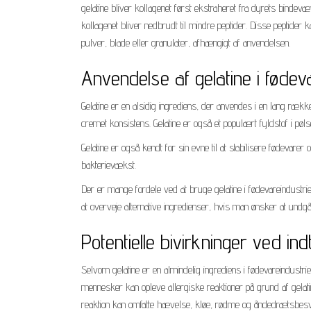
gelatine bliver kollagenet først ekstraheret fra dyrets bindev
kollagenet bliver nedbrudt til mindre peptider. Disse peptider 
pulver, blade eller granulater, afhængigt af anvendelsen.
Anvendelse af gelatine i fødev
Gelatine er en alsidig ingrediens, der anvendes i en lang rækk
cremet konsistens. Gelatine er også et populært fyldstof i pø
Gelatine er også kendt for sin evne til at stabilisere fødevare
bakterievækst.
Der er mange fordele ved at bruge gelatine i fødevareindustrie
at overveje alternative ingredienser, hvis man ønsker at undgå 
Potentielle bivirkninger ved ind
Selvom gelatine er en almindelig ingrediens i fødevareindustr
mennesker kan opleve allergiske reaktioner på grund af gelati
reaktion kan omfatte hævelse, kløe, rødme og åndedrætsbes