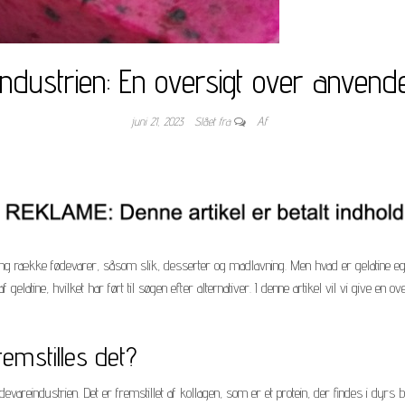
industrien: En oversigt over anvend
juni 21, 2023
Slået fra
Af
en lang række fødevarer, såsom slik, desserter og madlavning. Men hvad er gelatine 
 gelatine, hvilket har ført til søgen efter alternativer. I denne artikel vil vi give en o
emstilles det?
ødevareindustrien. Det er fremstillet af kollagen, som er et protein, der findes i dyr