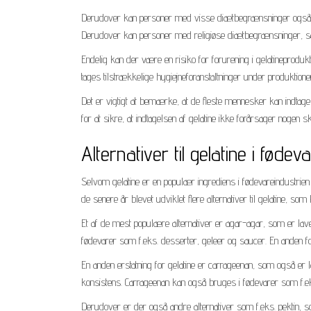
Derudover kan personer med visse diætbegrænsninger også oplev
Derudover kan personer med religiøse diætbegrænsninger, så
Endelig kan der være en risiko for forurening i gelatineproduk
tages tilstrækkelige hygiejneforanstaltninger under produktione
Det er vigtigt at bemærke, at de fleste mennesker kan indtage
for at sikre, at indtagelsen af gelatine ikke forårsager nogen s
Alternativer til gelatine i fødev
Selvom gelatine er en populær ingrediens i fødevareindustrie
de senere år blevet udviklet flere alternativer til gelatine, so
Et af de mest populære alternativer er agar-agar, som er la
fødevarer som f.eks. desserter, geleer og saucer. En anden for
En anden erstatning for gelatine er carrageenan, som også er
konsistens. Carrageenan kan også bruges i fødevarer som f.e
Derudover er der også andre alternativer som f.eks. pektin,