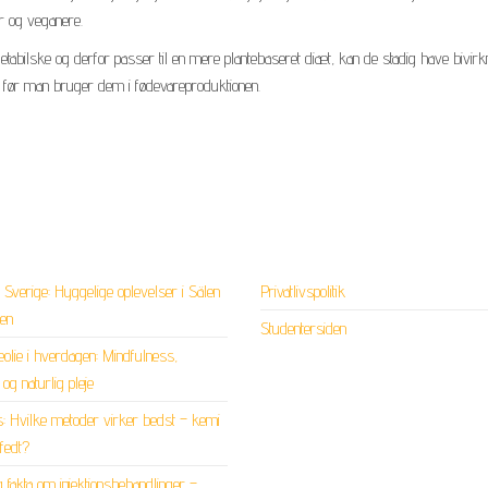
er og veganere.
etabilske og derfor passer til en mere plantebaseret diæt, kan de stadig have bivirk
gt, før man bruger dem i fødevareproduktionen.
 i Sverige: Hyggelige oplevelser i Sälen
Privatlivspolitik
pen
Studentersiden
lie i hverdagen: Mindfulness,
og naturlig pleje
: Hvilke metoder virker bedst – kemi
ofedt?
 fakta om injektionsbehandlinger –