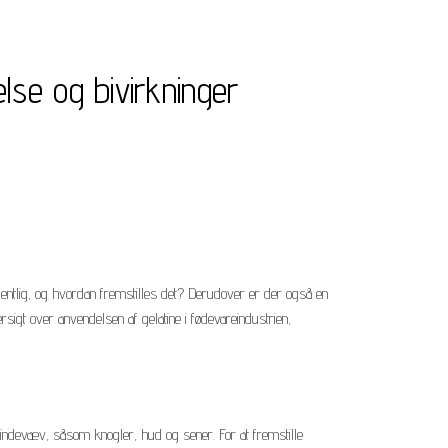
else og bivirkninger
egentlig, og hvordan fremstilles det? Derudover er der også en
versigt over anvendelsen af gelatine i fødevareindustrien,
s bindevæv, såsom knogler, hud og sener. For at fremstille