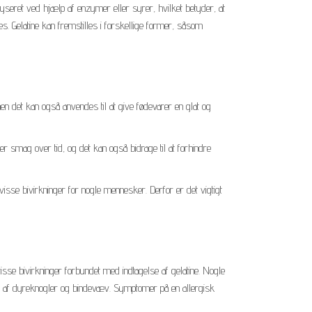
lyseret ved hjælp af enzymer eller syrer, hvilket betyder, at
les. Gelatine kan fremstilles i forskellige former, såsom
en det kan også anvendes til at give fødevarer en glat og
er smag over tid, og det kan også bidrage til at forhindre
visse bivirkninger for nogle mennesker. Derfor er det vigtigt
isse bivirkninger forbundet med indtagelse af gelatine. Nogle
llet af dyreknogler og bindevæv. Symptomer på en allergisk