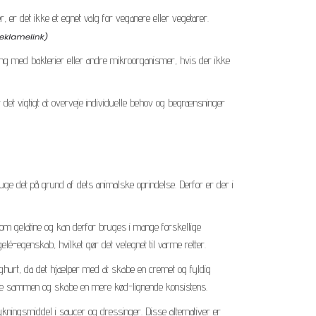
 er det ikke et egnet valg for veganere eller vegetarer.
ening med bakterier eller andre mikroorganismer, hvis der ikke
det vigtigt at overveje individuelle behov og begrænsninger
ge det på grund af dets animalske oprindelse. Derfor er der i
om gelatine og kan derfor bruges i mange forskellige
lé-egenskab, hvilket gør det velegnet til varme retter.
oghurt, da det hjælper med at skabe en cremet og fyldig
serne sammen og skabe en mere kød-lignende konsistens.
ningsmiddel i saucer og dressinger. Disse alternativer er