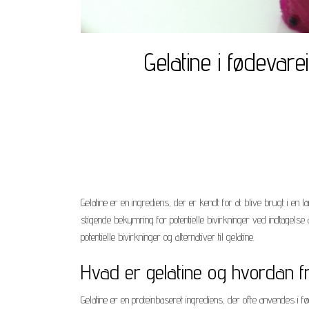
Gelatine i fødevare
Gelatine er en ingrediens, der er kendt for at blive brugt i 
stigende bekymring for potentielle bivirkninger ved indtagelse af
potentielle bivirkninger og alternativer til gelatine.
Hvad er gelatine og hvordan fr
Gelatine er en proteinbaseret ingrediens, der ofte anvendes i f