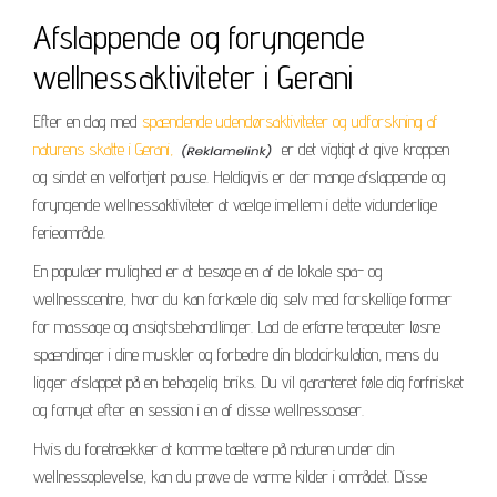
Afslappende og foryngende
wellnessaktiviteter i Gerani
Efter en dag med
spændende udendørsaktiviteter og udforskning af
naturens skatte i Gerani,
er det vigtigt at give kroppen
og sindet en velfortjent pause. Heldigvis er der mange afslappende og
foryngende wellnessaktiviteter at vælge imellem i dette vidunderlige
ferieområde.
En populær mulighed er at besøge en af de lokale spa- og
wellnesscentre, hvor du kan forkæle dig selv med forskellige former
for massage og ansigtsbehandlinger. Lad de erfarne terapeuter løsne
spændinger i dine muskler og forbedre din blodcirkulation, mens du
ligger afslappet på en behagelig briks. Du vil garanteret føle dig forfrisket
og fornyet efter en session i en af disse wellnessoaser.
Hvis du foretrækker at komme tættere på naturen under din
wellnessoplevelse, kan du prøve de varme kilder i området. Disse