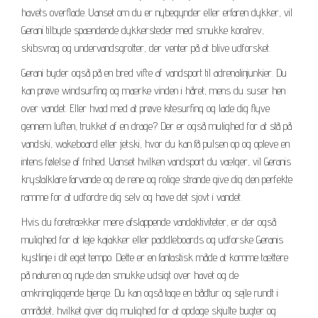
havets overflade. Uanset om du er nybegynder eller erfaren dykker, vil
Gerani tilbyde spændende dykkersteder med smukke koralrev,
skibsvrag og undervandsgrotter, der venter på at blive udforsket.
Gerani byder også på en bred vifte af vandsport til adrenalinjunkier. Du
kan prøve windsurfing og mærke vinden i håret, mens du suser hen
over vandet. Eller hvad med at prøve kitesurfing og lade dig flyve
gennem luften, trukket af en drage? Der er også mulighed for at stå på
vandski, wakeboard eller jetski, hvor du kan få pulsen op og opleve en
intens følelse af frihed. Uanset hvilken vandsport du vælger, vil Geranis
krystalklare farvande og de rene og rolige strande give dig den perfekte
ramme for at udfordre dig selv og have det sjovt i vandet.
Hvis du foretrækker mere afslappende vandaktiviteter, er der også
mulighed for at leje kajakker eller paddleboards og udforske Geranis
kystlinje i dit eget tempo. Dette er en fantastisk måde at komme tættere
på naturen og nyde den smukke udsigt over havet og de
omkringliggende bjerge. Du kan også tage en bådtur og sejle rundt i
området, hvilket giver dig mulighed for at opdage skjulte bugter og