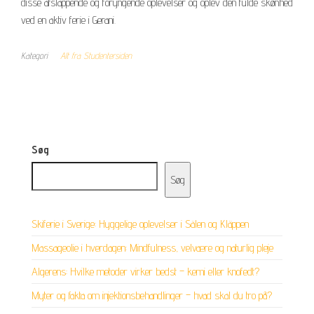
disse afslappende og foryngende oplevelser og oplev den fulde skønhed
ved en aktiv ferie i Gerani.
Kategori
Alt fra Studentersiden
Søg
Søg
Skiferie i Sverige: Hyggelige oplevelser i Sälen og Kläppen
Massageolie i hverdagen: Mindfulness, velvære og naturlig pleje
Algerens: Hvilke metoder virker bedst – kemi eller knofedt?
Myter og fakta om injektionsbehandlinger – hvad skal du tro på?