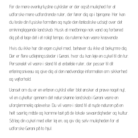
For de mere eventyrlystne cyklister er der også mulighed for at
udforske mere udfordrende ruter, der fører dig op i bjergene. Her kan
du teste din fysiske formåen og nyde den fantastiske udsigt over det
omkringliggende landskab. Husk at medbringe nok vand og forbered
dig på at tage det i et roligt tempo, da ruterne kan være krævende.
Hvis du ikke har din egen cykel med, behøver du ikke at bekymre dig.
Der er flere udlejningssteder i Gerani, hvor du kan leje en cykel til din tur.
Personalet vil være i stand til at anbefale ruter, der passer til dit
erfaringsniveau og give dig al den nødvendige information om sikkerhed
og vejforhold.
Uanset om du er en erfaren cyklist eller blot ønsker at prøve noget nyt,
vil en cykeltur gennem det naturskønne landskab i Gerani være en
uforglemmelig oplevelse. Du vil være i stand til at nyde naturen på en
helt særlig måde og komme tæt på de lokale seværdigheder og kultur.
Så tag din cykel med eller lej en, og giv dig selv muligheden for at
udforske Gerani på to hjul.