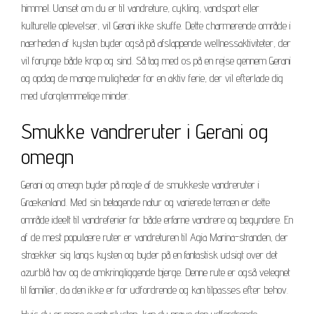
himmel. Uanset om du er til vandreture, cykling, vandsport eller
kulturelle oplevelser, vil Gerani ikke skuffe. Dette charmerende område i
nærheden af kysten byder også på afslappende wellnessaktiviteter, der
vil forynge både krop og sind. Så tag med os på en rejse gennem Gerani
og opdag de mange muligheder for en aktiv ferie, der vil efterlade dig
med uforglemmelige minder.
Smukke vandreruter i Gerani og
omegn
Gerani og omegn byder på nogle af de smukkeste vandreruter i
Grækenland. Med sin betagende natur og varierede terræn er dette
område ideelt til vandreferier for både erfarne vandrere og begyndere. En
af de mest populære ruter er vandreturen til Agia Marina-stranden, der
strækker sig langs kysten og byder på en fantastisk udsigt over det
azurblå hav og de omkringliggende bjerge. Denne rute er også velegnet
til familier, da den ikke er for udfordrende og kan tilpasses efter behov.