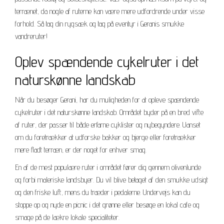
terrænet, da nogle af ruterne kan være mere udfordrende under visse
forhold. Så tag din rygsæk og tag på eventyr i Geranis smukke
vandreruter!
Oplev spændende cykelruter i det
naturskønne landskab
Når du besøger Gerani, har du muligheden for at opleve spændende
cykelruter i det naturskønne landskab. Området byder på en bred vifte
af ruter, der passer til både erfarne cyklister og nybegyndere. Uanset
om du foretrækker at udforske bakker og bjerge eller foretrækker
mere fladt terræn, er der noget for enhver smag.
En af de mest populære ruter i området fører dig gennem olivenlunde
og forbi maleriske landsbyer. Du vil blive betaget af den smukke udsigt
og den friske luft, mens du træder i pedalerne. Undervejs kan du
stoppe op og nyde en picnic i det grønne eller besøge en lokal cafe og
smage på de lækre lokale specialiteter.