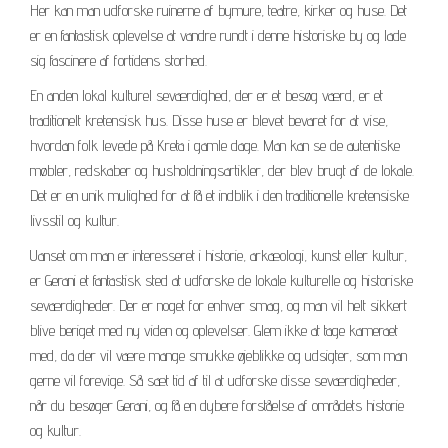
Her kan man udforske ruinerne af bymure, teatre, kirker og huse. Det
er en fantastisk oplevelse at vandre rundt i denne historiske by og lade
sig fascinere af fortidens storhed.
En anden lokal kulturel seværdighed, der er et besøg værd, er et
traditionelt kretensisk hus. Disse huse er blevet bevaret for at vise,
hvordan folk levede på Kreta i gamle dage. Man kan se de autentiske
møbler, redskaber og husholdningsartikler, der blev brugt af de lokale.
Det er en unik mulighed for at få et indblik i den traditionelle kretensiske
livsstil og kultur.
Uanset om man er interesseret i historie, arkæologi, kunst eller kultur,
er Gerani et fantastisk sted at udforske de lokale kulturelle og historiske
seværdigheder. Der er noget for enhver smag, og man vil helt sikkert
blive beriget med ny viden og oplevelser. Glem ikke at tage kameraet
med, da der vil være mange smukke øjeblikke og udsigter, som man
gerne vil forevige. Så sæt tid af til at udforske disse seværdigheder,
når du besøger Gerani, og få en dybere forståelse af områdets historie
og kultur.