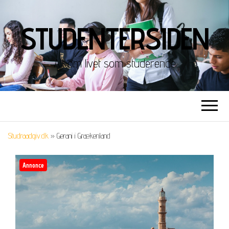
STUDENTERSIDEN
Alt om livet som studerende
Studraadgiv.dk
»
Gerani i Grækenland
Annonce