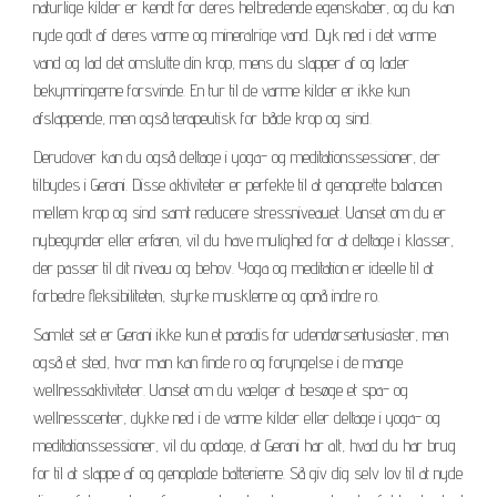
naturlige kilder er kendt for deres helbredende egenskaber, og du kan
nyde godt af deres varme og mineralrige vand. Dyk ned i det varme
vand og lad det omslutte din krop, mens du slapper af og lader
bekymringerne forsvinde. En tur til de varme kilder er ikke kun
afslappende, men også terapeutisk for både krop og sind.
Derudover kan du også deltage i yoga- og meditationssessioner, der
tilbydes i Gerani. Disse aktiviteter er perfekte til at genoprette balancen
mellem krop og sind samt reducere stressniveauet. Uanset om du er
nybegynder eller erfaren, vil du have mulighed for at deltage i klasser,
der passer til dit niveau og behov. Yoga og meditation er ideelle til at
forbedre fleksibiliteten, styrke musklerne og opnå indre ro.
Samlet set er Gerani ikke kun et paradis for udendørsentusiaster, men
også et sted, hvor man kan finde ro og foryngelse i de mange
wellnessaktiviteter. Uanset om du vælger at besøge et spa- og
wellnesscenter, dykke ned i de varme kilder eller deltage i yoga- og
meditationssessioner, vil du opdage, at Gerani har alt, hvad du har brug
for til at slappe af og genoplade batterierne. Så giv dig selv lov til at nyde