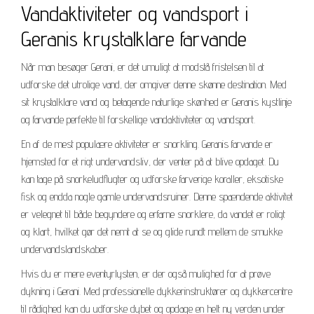
Vandaktiviteter og vandsport i
Geranis krystalklare farvande
Når man besøger Gerani, er det umuligt at modstå fristelsen til at
udforske det utrolige vand, der omgiver denne skønne destination. Med
sit krystalklare vand og betagende naturlige skønhed er Geranis kystlinje
og farvande perfekte til forskellige vandaktiviteter og vandsport.
En af de mest populære aktiviteter er snorkling. Geranis farvande er
hjemsted for et rigt undervandsliv, der venter på at blive opdaget. Du
kan tage på snorkeludflugter og udforske farverige koraller, eksotiske
fisk og endda nogle gamle undervandsruiner. Denne spændende aktivitet
er velegnet til både begyndere og erfarne snorklere, da vandet er roligt
og klart, hvilket gør det nemt at se og glide rundt mellem de smukke
undervandslandskaber.
Hvis du er mere eventyrlysten, er der også mulighed for at prøve
dykning i Gerani. Med professionelle dykkerinstruktører og dykkercentre
til rådighed kan du udforske dybet og opdage en helt ny verden under