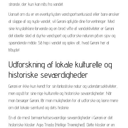
strande, der kun kan nås fra vandet.
Uanset om du er en eventyrlysten vandsportsentusiast eller bare ønsker
at slappe af og nyde vandet, vil Gerani opfylde dine forventninger. Med
sine krystalklare farvande og en bred vifte af vandaktiviteter er Gerani
det ideelle sted at dyrke vandsport og udforske naturen på en sjov og
spændende måde. Så hop i vandet og oplev alt, hvad Gerani har at
tilbyde!
Udforskning af lokale kulturelle og
historiske seværdigheder
Gerani er ikke kun kendt for sin fantastiske natur og udendørsaktiviteter,
men også for sine rige kulturelle og historiske seværdigheder. Når
man besøger Gerani, får man muligheden for at udforske og lære mere
om det lokale samfund og dets historie.
En af de mest bemærkelsesværdige seværdigheder i Gerani er det
historiske kloster Agia Triada (Hellige Treenighed). Dette kloster er en