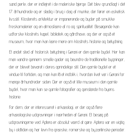
sand perle, der er indlejret i de maleriske bjerge. Det blev grundlagt i det
17. århundrede og er stadig i brug i dag af munke, der fører en asketisk
livsstil. Klosterets arkitektur er imponerende og byder på smukke
freskomalerier og en atmosfære af ro og spiritualitet. Besøgende kan
udforske klostrets kapel, bibliotek og gårdhave, og der er også et
museum, hvor man kan lære mere om klostrets historie og betydning.
Et andet sted af historisk betydning i Gerani er den gamle bydel. Her kan
man vandre gennem smalle gader og beundre de traditionelle bygninger,
der er blevet bevaret i deres oprindelige stil. Den gamle bydel er et
vindue til fortiden, og man kan få et indblik i, hvordan livet var i Gerani for
mange århundreder siden. Der er også et lille museum i den gamle
bydel, hvor man kan se gamle fotografier og genstande fra byens
historie.
For dem, der er interesseret i arkæologi, er der også flere
arkæologiske udgravninger i nærheden af Gerani. Et besøg på
udgravningerne ved Aptera er absolut værd at gøre. Aptera var en vigtig
by i oldtiden og har levn fra græske, romerske og byzantinske perioder.