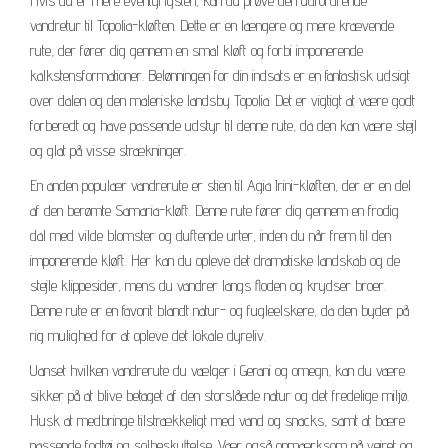
Hvis du er mere eventyrlysten, kan du prøve den udfordrende
vandretur til Topolia-kløften. Dette er en længere og mere krævende
rute, der fører dig gennem en smal kløft og forbi imponerende
kalkstensformationer. Belønningen for din indsats er en fantastisk udsigt
over dalen og den maleriske landsby Topolia. Det er vigtigt at være godt
forberedt og have passende udstyr til denne rute, da den kan være stejl
og glat på visse strækninger.
En anden populær vandrerute er stien til Agia Irini-kløften, der er en del
af den berømte Samaria-kløft. Denne rute fører dig gennem en frodig
dal med vilde blomster og duftende urter, inden du når frem til den
imponerende kløft. Her kan du opleve det dramatiske landskab og de
stejle klippesider, mens du vandrer langs floden og krydser broer.
Denne rute er en favorit blandt natur- og fugleelskere, da den byder på
rig mulighed for at opleve det lokale dyreliv.
Uanset hvilken vandrerute du vælger i Gerani og omegn, kan du være
sikker på at blive betaget af den storslåede natur og det fredelige miljø.
Husk at medbringe tilstrækkeligt med vand og snacks, samt at bære
passende fodtøj og solbeskyttelse. Vær også opmærksom på vejret og