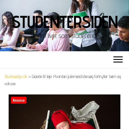
STUDENTERSIDEN
Alt om livet som studerende
Studraadgiv.dk
»
Glæde til leje: Hvordan julemandsbesøg fortryller børn og
voksne
Annonce