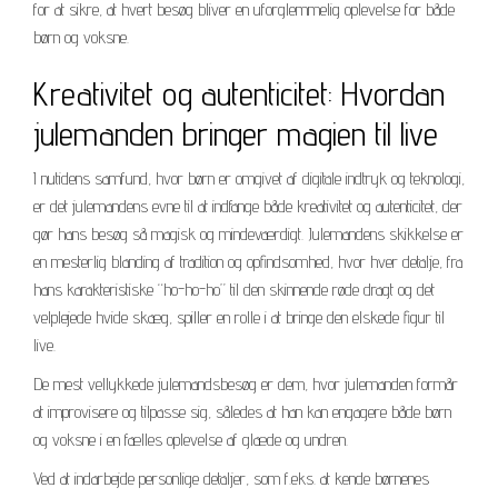
for at sikre, at hvert besøg bliver en uforglemmelig oplevelse for både
børn og voksne.
Kreativitet og autenticitet: Hvordan
julemanden bringer magien til live
I nutidens samfund, hvor børn er omgivet af digitale indtryk og teknologi,
er det julemandens evne til at indfange både kreativitet og autenticitet, der
gør hans besøg så magisk og mindeværdigt. Julemandens skikkelse er
en mesterlig blanding af tradition og opfindsomhed, hvor hver detalje, fra
hans karakteristiske “ho-ho-ho” til den skinnende røde dragt og det
velplejede hvide skæg, spiller en rolle i at bringe den elskede figur til
live.
De mest vellykkede julemandsbesøg er dem, hvor julemanden formår
at improvisere og tilpasse sig, således at han kan engagere både børn
og voksne i en fælles oplevelse af glæde og undren.
Ved at indarbejde personlige detaljer, som f.eks. at kende børnenes