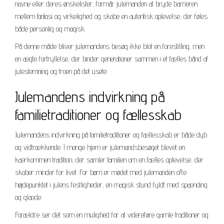
navne eller deres ønskelister, formår julemanden at bryde barrieren
mellem fantasi og virkelighed og skabe en autentisk oplevelse, der føles
både personlig og magisk.
På denne måde bliver julemandens besøg ikke blot en forestilling, men
en ægte fortryllelse, der binder generationer sammen i et fælles bånd af
julestemning og troen på det usete.
Julemandens indvirkning på
familietraditioner og fællesskab
Julemandens indvirkning på familietraditioner og fællesskab er både dyb
og vidtrækkende. I mange hjem er julemandsbesøget blevet en
kærkommen tradition, der samler familien om en fælles oplevelse, der
skaber minder for livet. For børn er mødet med julemanden ofte
højdepunktet i julens festligheder, en magisk stund fyldt med spænding
og glæde.
Forældre ser det som en mulighed for at videreføre gamle traditioner og