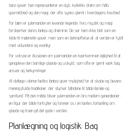
bare gaver; han repræsenterer en dyb, kollektiv drøm om håb,
gavmildhed og den magi, der ofte synes glemt i hverdagens travlhed.
For børn er julemanden en levende legende, hvis mystik og magi
forstærker deres fantasi og drømme. De ser ham ikke blot som en
kilde til materielle gaver, men som en bekræftelse af, at verden er fyldt
med vidundere og eventyr.
For voksne er illusionen om julemanden en kærkommen lejlighed til at
genopleve den barnlige glæde og uskyld, som ofte er gemt væk bag
ansvar og bekymringer.
At deltage i denne fælles fantasi giver mulighed for at skabe og bevare
meningsfulde traditioner, der styrker båndene til både familie og
samfund. På den måde bliver julemanden en bro mellem generationer,
en figur der både fortryller og forener os i en fælles fortælling om
glæde og troen på det gode i verden.
Planlægning og logistik: Bag