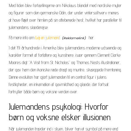
Med tiden blev fortællingerne om Nikolaus blandet med nordiske myter
og figurer som den germanske Odin, der under vintersolhverv menes
at have fløjet over himlen på sin ottebenede hest, hvilket har paralleller til
julemandens slæderejse.
Få mere info om
Lej en julemand
her.
I det 19. århundrede i Amerika blev julemandens moderne udseende og
karakter formet af forfattere og kunstnere, især gennem Clement Clarke
Moores digt “A Visit from St. Nicholas” og Thomas Nasts illustrationer,
der gav ham den ikoniske røde dragt og muntre, skæggede fremtoning.
Denne evolution har gjort julemanden til en central figur i julens
festligheder, en inkarnation af gavmildhed og glæde, der fortsat
fortryller både børn og voksne verden over.
Julemandens psykologi: Hvorfor
børn og voksne elsker illusionen
Når julemanden træder ind i stuen, bliver han et symbol på mere end