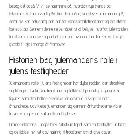
besøg det også. Vi vil se nærmere på, hvordan nye trends og
teknologiske fremskridt påvirker den måde, vi oplever julemanden på,
samt hvilken betydning han har for vores familietraditioner og det større
fællesskab. Gennem denne rejse håber vi at belyse, hvorfor julemanden
forbliver en uundværlig del af julen, og hvordan han fortsat vil bringe
glæde til leje i mange år fremover.
Historien bag julemandens rolle i
julens festligheder
Julemandens rolle i julens festligheder har dybe rødder, der strækker
sig tilbage til førkristne traditioner og folklore. Oprindeligt inspireret af
figurer som den hellige Nikolaus, en gavmild biskop fra det 4.
århundrede, udviklede julemanden sig gennem århundrederne via en
fusion af myter og kulturelle indflydelser.
I middelalderens Europa blev Nikolaus fejret som en beskytter af børn
og de fattige, hvilket gav næring til traditionen om at give gaver.