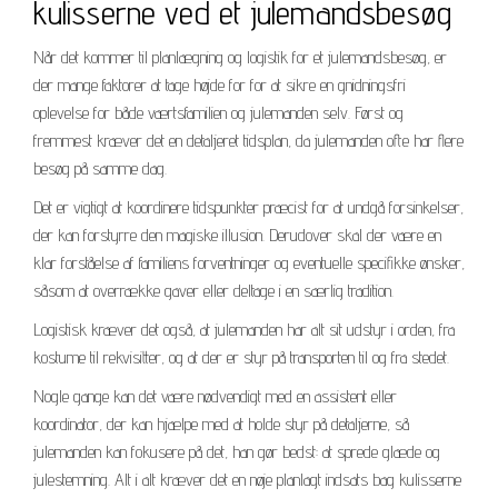
kulisserne ved et julemandsbesøg
Når det kommer til planlægning og logistik for et julemandsbesøg, er
der mange faktorer at tage højde for for at sikre en gnidningsfri
oplevelse for både værtsfamilien og julemanden selv. Først og
fremmest kræver det en detaljeret tidsplan, da julemanden ofte har flere
besøg på samme dag.
Det er vigtigt at koordinere tidspunkter præcist for at undgå forsinkelser,
der kan forstyrre den magiske illusion. Derudover skal der være en
klar forståelse af familiens forventninger og eventuelle specifikke ønsker,
såsom at overrække gaver eller deltage i en særlig tradition.
Logistisk kræver det også, at julemanden har alt sit udstyr i orden, fra
kostume til rekvisitter, og at der er styr på transporten til og fra stedet.
Nogle gange kan det være nødvendigt med en assistent eller
koordinator, der kan hjælpe med at holde styr på detaljerne, så
julemanden kan fokusere på det, han gør bedst: at sprede glæde og
julestemning. Alt i alt kræver det en nøje planlagt indsats bag kulisserne