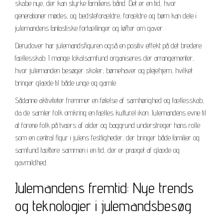
skabe nye, der kan styrke familiens bånd. Det er en tid, hvor
generationer mødes, og bedsteforældre, forældre og børn kan dele i
julemandens fantastiske fortællinger og løfter om gaver.
Derudover har julemandsfiguren også en positiv effekt på det bredere
fællesskab. I mange lokalsamfund organiseres der arrangementer,
hvor julemanden besøger skoler, børnehaver og plejehjem, hvilket
bringer glæde til både unge og gamle.
Sådanne aktiviteter fremmer en følelse af samhørighed og fællesskab,
da de samler folk omkring en fælles kulturel ikon. Julemandens evne til
at forene folk på tværs af alder og baggrund understreger hans rolle
som en central figur i julens festligheder, der bringer både familier og
samfund tættere sammen i en tid, der er præget af glæde og
gavmildhed.
Julemandens fremtid: Nye trends
og teknologier i julemandsbesøg