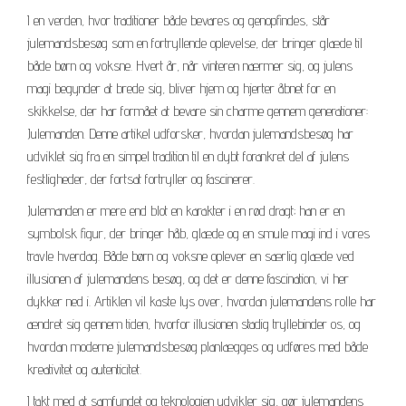
I en verden, hvor traditioner både bevares og genopfindes, står
julemandsbesøg som en fortryllende oplevelse, der bringer glæde til
både børn og voksne. Hvert år, når vinteren nærmer sig, og julens
magi begynder at brede sig, bliver hjem og hjerter åbnet for en
skikkelse, der har formået at bevare sin charme gennem generationer:
Julemanden. Denne artikel udforsker, hvordan julemandsbesøg har
udviklet sig fra en simpel tradition til en dybt forankret del af julens
festligheder, der fortsat fortryller og fascinerer.
Julemanden er mere end blot en karakter i en rød dragt; han er en
symbolsk figur, der bringer håb, glæde og en smule magi ind i vores
travle hverdag. Både børn og voksne oplever en særlig glæde ved
illusionen af julemandens besøg, og det er denne fascination, vi her
dykker ned i. Artiklen vil kaste lys over, hvordan julemandens rolle har
ændret sig gennem tiden, hvorfor illusionen stadig tryllebinder os, og
hvordan moderne julemandsbesøg planlægges og udføres med både
kreativitet og autenticitet.
I takt med at samfundet og teknologien udvikler sig, gør julemandens