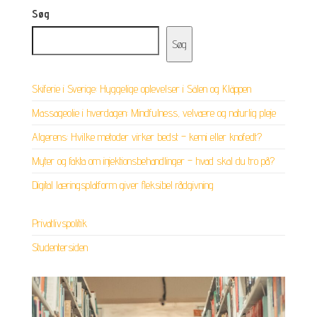
Søg
Søg
Skiferie i Sverige: Hyggelige oplevelser i Sälen og Kläppen
Massageolie i hverdagen: Mindfulness, velvære og naturlig pleje
Algerens: Hvilke metoder virker bedst – kemi eller knofedt?
Myter og fakta om injektionsbehandlinger – hvad skal du tro på?
Digital læringsplatform giver fleksibel rådgivning
Privatlivspolitik
Studentersiden