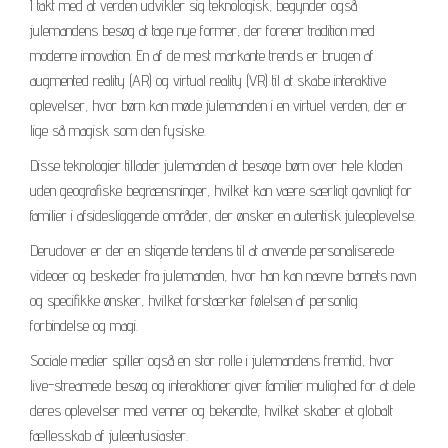
I takt med at verden udvikler sig teknologisk, begynder også
julemandens besøg at tage nye former, der forener tradition med
moderne innovation. En af de mest markante trends er brugen af
augmented reality (AR) og virtual reality (VR) til at skabe interaktive
oplevelser, hvor børn kan møde julemanden i en virtuel verden, der er
lige så magisk som den fysiske.
Disse teknologier tillader julemanden at besøge børn over hele kloden
uden geografiske begrænsninger, hvilket kan være særligt gavnligt for
familier i afsidesliggende områder, der ønsker en autentisk juleoplevelse.
Derudover er der en stigende tendens til at anvende personaliserede
videoer og beskeder fra julemanden, hvor han kan nævne barnets navn
og specifikke ønsker, hvilket forstærker følelsen af personlig
forbindelse og magi.
Sociale medier spiller også en stor rolle i julemandens fremtid, hvor
live-streamede besøg og interaktioner giver familier mulighed for at dele
deres oplevelser med venner og bekendte, hvilket skaber et globalt
fællesskab af juleentusiaster.