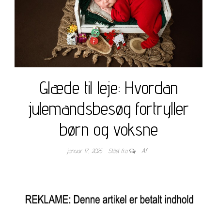
Glæde til leje: Hvordan
julemandsbesøg fortryller
børn og voksne
januar 17, 2025
Slået fra
Af