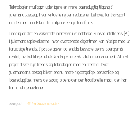
Teknologien muliggør yderligere en mere bæredygtig tilgang til
julemandsbesøg, hvor virtuelle rejser reducerer behovet for transport
og dermed mindsker det miljømæssige fodaftryk.
Endelig er der en voksende interesse i at inddrage kunstig intelligens (AI)
i julemandsoplevelserne, hvor avancerede algoritmer kan hjælpe med at
forudsige trends, tilpasse gaver og endda besvare børns spørgsmål i
realtid, hvilket tilføjer et ekstra lag af interaktivitet og engagement. Alt i alt
peger disse nye trends og teknologier mod en fremtid, hvor
julemandens besøg bliver endnu mere tilgængelige, personlige og
bæredygtige, mens de stadig bibeholder den traditionelle magi, der har
fortryllet generationer.
Kategori
Alt fra Studentersiden