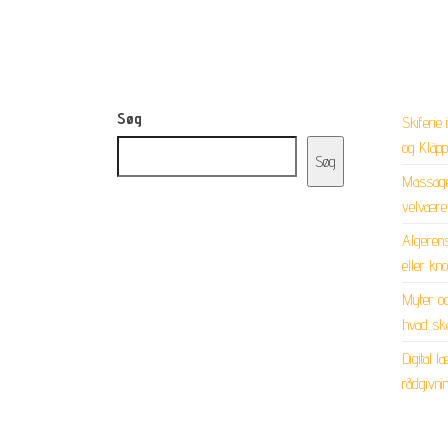
Søg
Skiferie
og Kläp
Søg
Massageo
velvære 
Algerens
eller kn
Myter og
hvad ska
Digital l
rådgivni