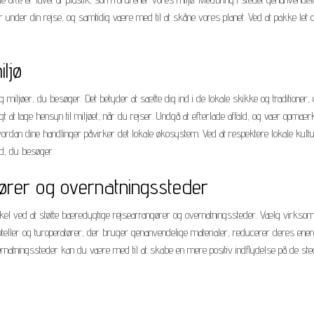
nder din rejse, og samtidig være med til at skåne vores planet. Ved at pakke let 
ljø
og miljøer, du besøger. Det betyder at sætte dig ind i de lokale skikke og traditioner
igt at tage hensyn til miljøet, når du rejser. Undgå at efterlade affald, og vær opmæ
dan dine handlinger påvirker det lokale økosystem. Ved at respektere lokale kultu
nd, du besøger.
ører og overnatningssteder
el ved at støtte bæredygtige rejsearrangører og overnatningssteder. Vælg virksomh
teller og turoperatører, der bruger genanvendelige materialer, reducerer deres energi
rnatningssteder kan du være med til at skabe en mere positiv indflydelse på de st