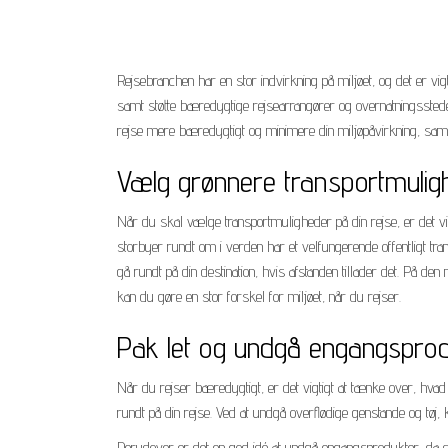
Rejsebranchen har en stor indvirkning på miljøet, og det er vi
samt støtte bæredygtige rejsearrangører og overnatningssteder, 
rejse mere bæredygtigt og minimere din miljøpåvirkning, sam
Vælg grønnere transportmulig
Når du skal vælge transportmuligheder på din rejse, er det vigt
storbyer rundt om i verden har et velfungerende offentligt t
gå rundt på din destination, hvis afstanden tillader det. På 
kan du gøre en stor forskel for miljøet, når du rejser.
Pak let og undgå engangspro
Når du rejser bæredygtigt, er det vigtigt at tænke over, hv
rundt på din rejse. Ved at undgå overflødige genstande og tøj
Derudover er det en god idé at undgå engangsprodukter, da de