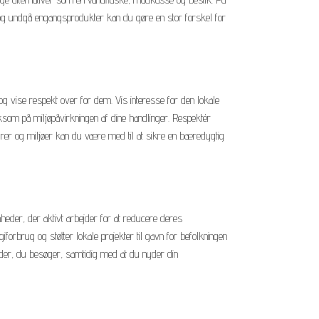
og undgå engangsprodukter kan du gøre en stor forskel for
, og vise respekt over for dem. Vis interesse for den lokale
rksom på miljøpåvirkningen af dine handlinger. Respektér
rer og miljøer kan du være med til at sikre en bæredygtig
eder, der aktivt arbejder for at reducere deres
forbrug og støtter lokale projekter til gavn for befolkningen
eder, du besøger, samtidig med at du nyder din