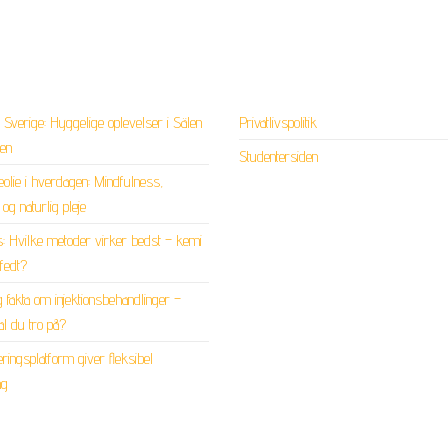
 i Sverige: Hyggelige oplevelser i Sälen
Privatlivspolitik
pen
Studentersiden
lie i hverdagen: Mindfulness,
og naturlig pleje
: Hvilke metoder virker bedst – kemi
ofedt?
 fakta om injektionsbehandlinger –
l du tro på?
æringsplatform giver fleksibel
ng