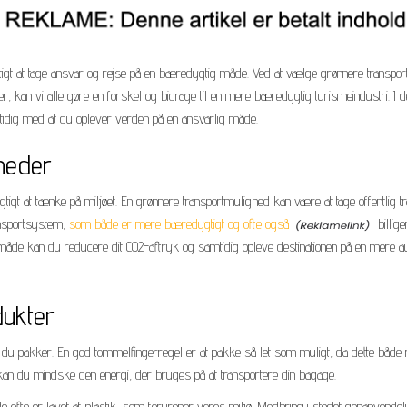
gtigt at tage ansvar og rejse på en bæredygtig måde. Ved at vælge grønnere transpor
kan vi alle gøre en forskel og bidrage til en mere bæredygtig turismeindustri. I denn
tidig med at du oplever verden på en ansvarlig måde.
heder
igt at tænke på miljøet. En grønnere transportmulighed kan være at tage offentlig trans
ransportsystem,
som både er mere bæredygtigt og ofte også
billig
den måde kan du reducere dit CO2-aftryk og samtidig opleve destinationen på en mere
dukter
ad du pakker. En god tommelfingerregel er at pakke så let som muligt, da dette bå
, kan du mindske den energi, der bruges på at transportere din bagage.
 ofte er lavet af plastik, som forurener vores miljø. Medbring i stedet genanvende