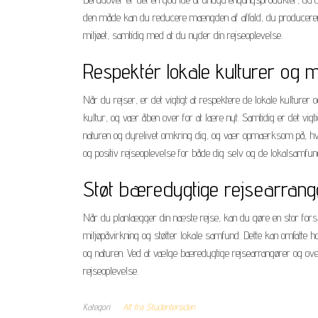
den måde kan du reducere mængden af affald, du producerer u
miljøet, samtidig med at du nyder din rejseoplevelse.
Respektér lokale kulturer og mi
Når du rejser, er det vigtigt at respektere de lokale kulturer 
kultur, og vær åben over for at lære nyt. Samtidig er det vigt
naturen og dyrelivet omkring dig, og vær opmærksom på, hvor
og positiv rejseoplevelse for både dig selv og de lokalsamfu
Støt bæredygtige rejsearrang
Når du planlægger din næste rejse, kan du gøre en stor forsk
miljøpåvirkning og støtter lokale samfund. Dette kan omfatte ho
og naturen. Ved at vælge bæredygtige rejsearrangører og ove
rejseoplevelse.
Kategori
Alt fra Studentersiden