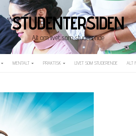
STUDENTERSIDEN
Alt om livet som studerende
T
MENTALT
PRAKTISK
LIVET SOM STUDERENDE
ALT 