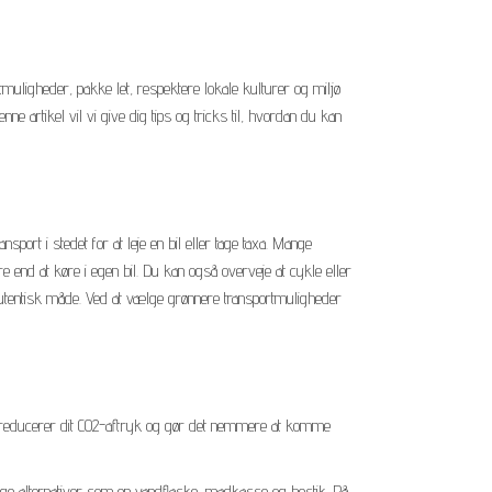
tmuligheder, pakke let, respektere lokale kulturer og miljø
e artikel vil vi give dig tips og tricks til, hvordan du kan
port i stedet for at leje en bil eller tage taxa. Mange
ere end at køre i egen bil. Du kan også overveje at cykle eller
 autentisk måde. Ved at vælge grønnere transportmuligheder
de reducerer dit CO2-aftryk og gør det nemmere at komme
lige alternativer som en vandflaske, madkasse og bestik. På