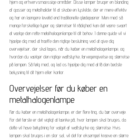
hjem og erhvervsmæssige områder. Disse lamper bruger en blanding
af gasser og metalhalider til at skabe en lyskilde, der er mere effektiv
og har en længere levetid end traditionelle glødepærer. Men med så
mange forskellige typer og størrelser til rådighed kan det være svært
at vælge den rette metalhalogenlampe til dit behov. I denne guide vil vi
hjælpe dig med at træffe den rigtige beslutning ved at give dig
overvejelser, der skal tages, når du køber en metalhalogenlampe, og
hvordan du vælger den rigtige wattstyrke, farvegengivelse og størrelse
på lampen. Så følg med, og lad os hjælpe dig med at få den bedste
belysning til dit hjem eller kontor.
Overvejelser før du køber en
metalhalogenlampe
Før du køber en metalhalogenlampe, er der flere ting, du bør overveje.
For det første er det vigtigt at tænke på, hvor lampen skal bruges, da
dette vil have betydning for valget af wattstyrke og størrelse. Hvis
lampen skal bruges i en stor sal, vil det for eksempel kræve en større