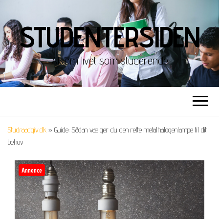
STUDENTERSIDEN
Alt om livet som studerende
Studraadgiv.dk
»
Guide: Sådan vælger du den rette metalhalogenlampe til dit
behov
Annonce