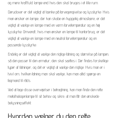
og mere kraftfuld lampe end hvis den skal bruges i et lille rum.
Derudover er det vigtigt at tænke på farvegengivelse og lysstyrke. Hvis
man ønsker en lampe, der kan skabe en hyggelig atmosfære, er det
vigtigt at vælge en lampe med en varm farvetemperatur og en høj
lysstyrke. Omvendt, hvis man ønsker en lampe til kontorbrug, er det
vigtigt at vælge en lampe med en neutral farvetemperatur og en
passende lysstyrke.
Endelig er det vigtigt at vælge den rigtige fatning og størrelse på lampen,
så den passer til den armatur, den skal sættes i. Der findes forskellige
typer af fatninger, og det er vigtigt at vælge den rigtige. Hvis man er i
tvivl om, hvilken fatning man skal vælge, kan man altid spørge en
fagmand til råds.
Ved at tage disse overvejelser i betragtning, kan man finde den rette
metalhalogenlampe til sit behov og sikre, at man får den ønskede
belysningseffekt.
Hvordan vælger du den rette