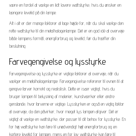
være en fordel at vælge en lidt lavere wattstyrke, hvis du ønsker en
længere levetid på din lampe.
Alt i alt er der mange faktorer at tage højde for, når du skal vælge den
rette wattstyrke til din metalhalogenlampe. Det er en god idé at overveje
både lampens formål, energiforbrug og levetid, før du træffer din
beslutning.
Farvegengivelse og lysstyrke
Farvegengivelse og lysstyrke er vigtige faktorer at overveje, når du
vælger en metalhalogenlampe. Farvegengivelse refererer til evnen til at
gengive farver korrekt og realistisk. Dette er især vigtigt, hvis du
bruger lampen til belysning af malerier, kunstværker eller andre
genstande, hvor farverne er vigtige. Lysstyrken er også en vigtig faktor
at overveje, da den påvirker, hvor meget lys lampen afgiver. Det er
vigtigt at vælge en wattstyrke, der passer til dit behov for lysstyrke. En
for høj wattstyrke kan føre til unødvendigt højt energiforbrug og en
kortere levetid for lampen, mens en for lav wattstyrke kan føre til