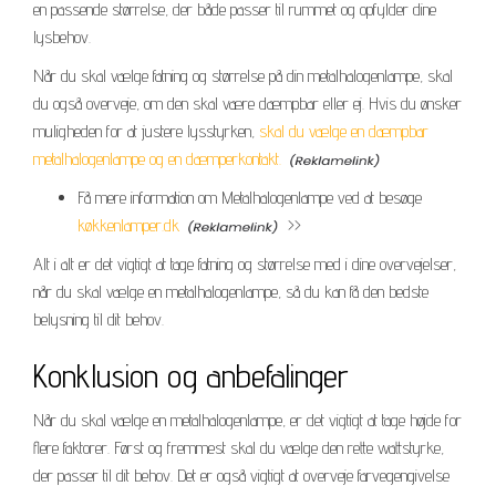
en passende størrelse, der både passer til rummet og opfylder dine
lysbehov.
Når du skal vælge fatning og størrelse på din metalhalogenlampe, skal
du også overveje, om den skal være dæmpbar eller ej. Hvis du ønsker
muligheden for at justere lysstyrken,
skal du vælge en dæmpbar
metalhalogenlampe og en dæmperkontakt.
Få mere information om Metalhalogenlampe ved at besøge
køkkenlamper.dk
>>
Alt i alt er det vigtigt at tage fatning og størrelse med i dine overvejelser,
når du skal vælge en metalhalogenlampe, så du kan få den bedste
belysning til dit behov.
Konklusion og anbefalinger
Når du skal vælge en metalhalogenlampe, er det vigtigt at tage højde for
flere faktorer. Først og fremmest skal du vælge den rette wattstyrke,
der passer til dit behov. Det er også vigtigt at overveje farvegengivelse