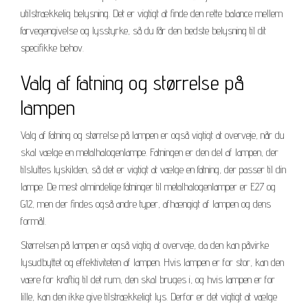
utilstrækkelig belysning. Det er vigtigt at finde den rette balance mellem
farvegengivelse og lysstyrke, så du får den bedste belysning til dit
specifikke behov.
Valg af fatning og størrelse på
lampen
Valg af fatning og størrelse på lampen er også vigtigt at overveje, når du
skal vælge en metalhalogenlampe. Fatningen er den del af lampen, der
tilsluttes lyskilden, så det er vigtigt at vælge en fatning, der passer til din
lampe. De mest almindelige fatninger til metalhalogenlamper er E27 og
G12, men der findes også andre typer, afhængigt af lampen og dens
formål.
Størrelsen på lampen er også vigtig at overveje, da den kan påvirke
lysudbyttet og effektiviteten af ​​lampen. Hvis lampen er for stor, kan den
være for kraftig til det rum, den skal bruges i, og hvis lampen er for
lille, kan den ikke give tilstrækkeligt lys. Derfor er det vigtigt at vælge