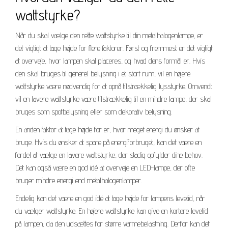
wattstyrke?
Når du skal vælge den rette wattstyrke til din metalhalogenlampe, er
det vigtigt at tage højde for flere faktorer. Først og fremmest er det vigtigt
at overveje, hvor lampen skal placeres, og hvad dens formål er. Hvis
den skal bruges til generel belysning i et stort rum, vil en højere
wattstyrke være nødvendig for at opnå tilstrækkelig lysstyrke. Omvendt
vil en lavere wattstyrke være tilstrækkelig til en mindre lampe, der skal
bruges som spotbelysning eller som dekorativ belysning.
En anden faktor at tage højde for er, hvor meget energi du ønsker at
bruge. Hvis du ønsker at spare på energiforbruget, kan det være en
fordel at vælge en lavere wattstyrke, der stadig opfylder dine behov.
Det kan også være en god idé at overveje en LED-lampe, der ofte
bruger mindre energi end metalhalogenlamper.
Endelig kan det være en god idé at tage højde for lampens levetid, når
du vælger wattstyrke. En højere wattstyrke kan give en kortere levetid
på lampen, da den udsættes for større varmebelastning. Derfor kan det