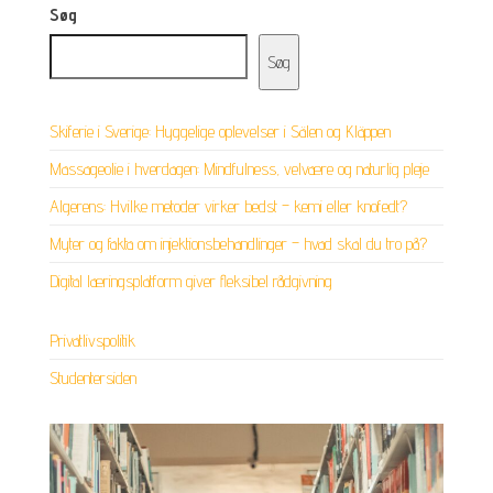
Søg
Søg
Skiferie i Sverige: Hyggelige oplevelser i Sälen og Kläppen
Massageolie i hverdagen: Mindfulness, velvære og naturlig pleje
Algerens: Hvilke metoder virker bedst – kemi eller knofedt?
Myter og fakta om injektionsbehandlinger – hvad skal du tro på?
Digital læringsplatform giver fleksibel rådgivning
Privatlivspolitik
Studentersiden