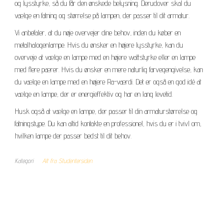
og lysstyrke, så du får den ønskede belysning. Derudover skal du
vælge en fatning og størrelse på lampen, der passer til dit armatur.
Vi anbefaler, at du nøje overvejer dine behov, inden du køber en
metalhalogenlampe. Hvis du ønsker en højere lysstyrke, kan du
overveje at vælge en lampe med en højere wattstyrke eller en lampe
med flere pærer. Hvis du ønsker en mere naturlig farvegengivelse, kan
du vælge en lampe med en højere Ra-værdi. Det er også en god idé at
vælge en lampe, der er energieffektiv og har en lang levetid.
Husk også at vælge en lampe, der passer til din armaturstørrelse og
fatningstype. Du kan altid kontakte en professionel, hvis du er i tvivl om,
hvilken lampe der passer bedst til dit behov.
Kategori
Alt fra Studentersiden