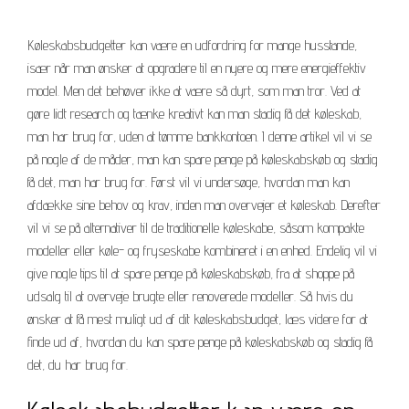
Køleskabsbudgetter kan være en udfordring for mange husstande,
især når man ønsker at opgradere til en nyere og mere energieffektiv
model. Men det behøver ikke at være så dyrt, som man tror. Ved at
gøre lidt research og tænke kreativt kan man stadig få det køleskab,
man har brug for, uden at tømme bankkontoen. I denne artikel vil vi se
på nogle af de måder, man kan spare penge på køleskabskøb og stadig
få det, man har brug for. Først vil vi undersøge, hvordan man kan
afdække sine behov og krav, inden man overvejer et køleskab. Derefter
vil vi se på alternativer til de traditionelle køleskabe, såsom kompakte
modeller eller køle- og fryseskabe kombineret i en enhed. Endelig vil vi
give nogle tips til at spare penge på køleskabskøb, fra at shoppe på
udsalg til at overveje brugte eller renoverede modeller. Så hvis du
ønsker at få mest muligt ud af dit køleskabsbudget, læs videre for at
finde ud af, hvordan du kan spare penge på køleskabskøb og stadig få
det, du har brug for.