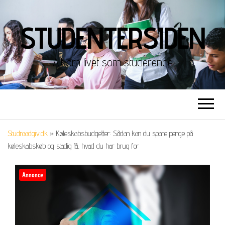
STUDENTERSIDEN
Alt om livet som studerende
Studraadgiv.dk
»
Køleskabsbudgetter: Sådan kan du spare penge på
køleskabskøb og stadig få, hvad du har brug for
Annonce