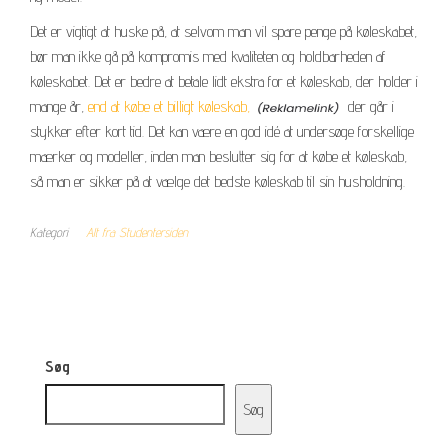
Det er vigtigt at huske på, at selvom man vil spare penge på køleskabet,
bør man ikke gå på kompromis med kvaliteten og holdbarheden af
køleskabet. Det er bedre at betale lidt ekstra for et køleskab, der holder i
mange år,
end at købe et billigt køleskab,
der går i
stykker efter kort tid. Det kan være en god idé at undersøge forskellige
mærker og modeller, inden man beslutter sig for at købe et køleskab,
så man er sikker på at vælge det bedste køleskab til sin husholdning.
Kategori
Alt fra Studentersiden
Søg
Søg