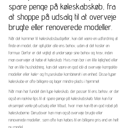
spare penge på køleskabskøb, fra
at shoppe på udsalg til at overveje
brugte eller renoverede modeller.
Når det kommer til køleskabsbudgetter, kan det være en udfordring at
finde en model, der opfylder alle ens behov, uden at det koster en
formue. Derfor er det vigtigt at undersøge sine behov og krav, inden
man overvejer at købe et køleskab. Hvis man bor i en lille lejlighed eller
har en lille husholdning, kan det være en god idé at overveje kompakte
modeller eller køle- og fryseskabe kombineret i en enhed. Disse typer
køleskabe er ofte billigere og tager mindre plads i hjemmet.
Når man har fundet den type køleskab, der passer til ens behov, er der
også en række tips til at spare penge på køleskabskøb. Man kan for
eksempel vente på udsalg eller tilbud, hvor man kan få en god rabat på
køleskaberne. Derudover kan man også overveje brugte eller
renoverede modeller, som ofte kan købes til en billigere pris end en helt
ny model.