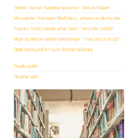
Skiferie i Sverige: Hyggelige oplevelser i Sälen og Kläppen
Massageolie i hverdagen: Mindfulness, velvære og naturlig pleje
Algerens: Hvilke metoder virker bedst – kemi eller knofedt?
Myter og fakta om injektionsbehandlinger – hvad skal du tro på?
Digital læringsplatform giver fleksibel rådgivning
Privatlivspolitik
Studentersiden