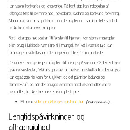
kan være kortvarige og langvarige. På kort sigt kan indtagelse af
lattergas føre til svimmelhed, hovedpine, kvalme og kortvarig forvirring.
Mange oplever også prikken i hænder og fødder samt en følelse af at
miste kontrollen over kroppen.
Fordi lattergas nedsætter ilttilførslen til hjernen, kan større mængder
eller brug i lukkede rum føre til iltmangel, hvilket i værste fald kan
forårsage bevidstløshed eller i sjældne tilfælde hjerneskade.
Derudover kan gentagen brug føre til mangel på vitamin B12, hvilket kan
give nerveskader, føleforstyrrelser og nedsat muskelkontrol. Lattergas
kan også øge risikoen for ulykker, da det påvirker balance og
dømmekraft, og når det bruges sammen med alkohol eller andre
rusmidler, forstærkes disse risici yderligere.
Få mere
viden om lattergas misbrug her
.
Langtidspåvirkninger og
afhængighed