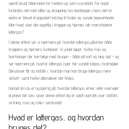
været brugt både inden for medicin og som rusmiddel. For nogle
forbindes det med latter og afslapning hos tandlægen, mens det for
andre er blevet et populært indslag til fester og sociale begivenheder.
Men hvad sker der egentlig i kroppen og hjernen, når man inhalerer
lattergas?
I denne artikel ser vi nærmere på, hvordan lattergas påvirker både
kroppens og hjernens funktioner. Vi undersøger, hvilke risici og
bivirkninger der kan følge med brugen – både på kort og lang sigt – og
ser nærmere på, hvorfor lattergas især har vundet indpas i festmiljøer.
Derudover får du indblik i, hvordan man kan bruge lattergas mere
sikkert, samt hvilke alternativer der findes.
Uanset om du er nysgerrig på, hvordan lattergas virker, eller overvejer
at prøve det selv, giver denne artikel dig et solidt overblik over stoffets
virkning, risici og rolle i samfundet.
Hvad er lattergas, og hvordan
bruges det?