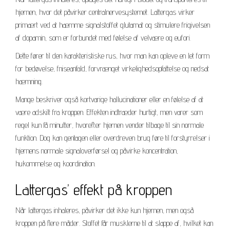
hjernen, hvor det påvirker centralnervesystemet. Lattergas virker
primært ved at hæmme signalstoffet glutamat og stimulere frigivelsen
af dopamin, som er forbundet med følelse af velvære og eufori.
Dette fører til den karakteristiske rus, hvor man kan opleve en let form
for bedøvelse, fniseanfald, forvrænget virkelighedsopfattelse og nedsat
hæmning.
Mange beskriver også kortvarige hallucinationer eller en følelse af at
være adskilt fra kroppen. Effekten indtræder hurtigt, men varer som
regel kun få minutter, hvorefter hjernen vender tilbage til sin normale
funktion. Dog kan gentagen eller overdreven brug føre til forstyrrelser i
hjernens normale signaloverførsel og påvirke koncentration,
hukommelse og koordination.
Lattergas’ effekt på kroppen
Når lattergas inhaleres, påvirker det ikke kun hjernen, men også
kroppen på flere måder. Stoffet får musklerne til at slappe af, hvilket kan