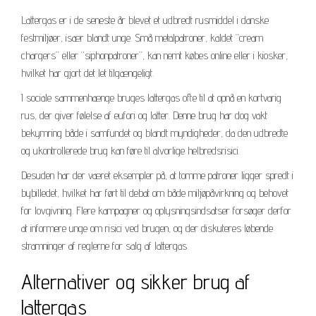
Lattergas er i de seneste år blevet et udbredt rusmiddel i danske
festmiljøer, især blandt unge. Små metalpatroner, kaldet “cream
chargers” eller “siphonpatroner”, kan nemt købes online eller i kiosker,
hvilket har gjort det let tilgængeligt.
I sociale sammenhænge bruges lattergas ofte til at opnå en kortvarig
rus, der giver følelse af eufori og latter. Denne brug har dog vakt
bekymring både i samfundet og blandt myndigheder, da den udbredte
og ukontrollerede brug kan føre til alvorlige helbredsrisici.
Desuden har der været eksempler på, at tomme patroner ligger spredt i
bybilledet, hvilket har ført til debat om både miljøpåvirkning og behovet
for lovgivning. Flere kampagner og oplysningsindsatser forsøger derfor
at informere unge om risici ved brugen, og der diskuteres løbende
stramninger af reglerne for salg af lattergas.
Alternativer og sikker brug af
lattergas