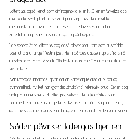
Lattergas, også kendt som dinitrogenoxid eller N₂O, er en farveløs gas
med en let sødlig lugt og smag. Oprindeligt blev den udviklet til
medicinsk brug, hvor den bruges som bedøvelsesmiddel og
smertelindring, især hos tandlæger og på hospitaler.
I de senere år er lattergas dog også blevet populært som rusmiddel,
særligt blandt unge i festmiljøer. Her indåndes gassen typisk fra små
metalpatroner – de såkaldte “flødeskumspatroner” – enten direkte eller
via balloner.
Når lattergas inhaleres, giver det en kortvarig følelse af eufori og
svimmelhed, hvilket har gjort det attraktivt til rekreativ brug. Det er dog
vigtigt at understrege, at lattergas, selvom det ofte opfattes som
harmløst, kan have alvorlige konsekvenser for både krop og hjerne,
især hvis det misbruges eller bruges uden ordentlig viden om risiciene.
Sådan påvirker lattergas hjernen
Når lattergas inhaleres, optages det hurtigt i blodet og transporteres til