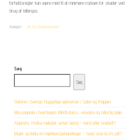
forholdsregler kan være med til at minimere risikoen for skader ved
brug af lattergas.
Kategori
Alt fra Studentersiden
Søg
Søg
Skiferie i Sverige: Hyggelige oplevelser i Sälen og Kläppen
Massageolie i hverdagen: Mindfulness, velvære og naturlig pleje
Algerens: Hvilke metoder virker bedst – kemi eller knofedt?
Myter og fakta om injektionsbehandlinger – hvad skal du tro på?