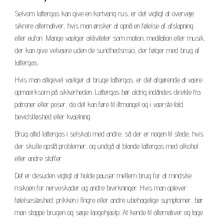
Selvom lattergas kan give en kortvarig rus, er det vigtigt at overveje
sikrere alternativer, hvis man ønsker at opnå en følelse af afslapning
eller eufori. Mange vælger aktiviteter som motion, meditation eller musik,
der kan give velvære uden de sundhedsrisici, der følger med brug af
lattergas.
Hvis man alligevel vælger at bruge lattergas, er det afgørende at være
opmærksom på sikkerheden. Lattergas bør aldrig indåndes direkte fra
patroner eller poser, da det kan føre til iltmangel og i værste fald
bevidstløshed eller kvælning.
Brug altid lattergas i selskab med andre, så der er nogen til stede, hvis
der skulle opstå problemer, og undgå at blande lattergas med alkohol
eller andre stoffer.
Det er desuden vigtigt at holde pauser mellem brug for at mindske
risikoen for nerveskader og andre bivirkninger. Hvis man oplever
følelsesløshed, prikken i fingre eller andre ubehagelige symptomer, bør
man stoppe brugen og søge lægehjælp. At kende til alternativer og tage