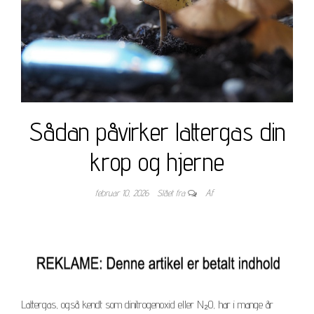
Sådan påvirker lattergas din
krop og hjerne
februar 10, 2026
Slået fra
Af
Lattergas, også kendt som dinitrogenoxid eller N₂O, har i mange år