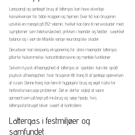
Langvarigt og gentaget brug af lattergas kan have alvorlige
konsekvenser for både kroppen og hjernen. Over tid kan brugeren
udvikle en mangel på B12-vitamin, hvilket kan føre til nerveskader med
symptomer som følelsesløshed, prikken i hænder og fødder, svækket
balance og i værste tilfælde varige neurologiske skader.
Derudover kan langvarig eksponering for store mængder lattergas
påvirke hukommelse, koncentrationsevne og mentale funktioner.
Selvom fysisk afhængighed af lattergas er sjælden, kan der opstå
psykisk afhængighed, hvor brugeren får trang til at gentage oplevelsen
af rusen. Denne trang kan føre til hyppigere brug og øget risiko for
helbredsmæssige problemer. Det er derfor vigtigt at være
opmærksom på tegn på misbrug og søge hjælp, hvis
lattergasforbruget bliver svært at kontrollere.
Lattergas i festmiljøer og
samfundet