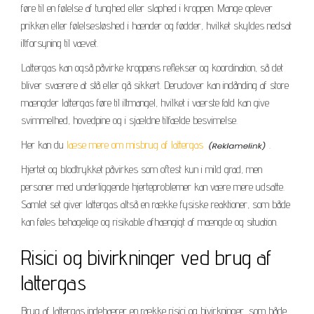
føre til en følelse af tunghed eller slaphed i kroppen. Mange oplever
prikken eller følelsesløshed i hænder og fødder, hvilket skyldes nedsat
iltforsyning til vævet.
Lattergas kan også påvirke kroppens reflekser og koordination, så det
bliver sværere at stå eller gå sikkert. Derudover kan indånding af store
mængder lattergas føre til iltmangel, hvilket i værste fald kan give
svimmelhed, hovedpine og i sjældne tilfælde besvimelse.
Her kan du
læse mere om misbrug af lattergas
.
Hjertet og blodtrykket påvirkes som oftest kun i mild grad, men
personer med underliggende hjerteproblemer kan være mere udsatte.
Samlet set giver lattergas altså en række fysiske reaktioner, som både
kan føles behagelige og risikable afhængigt af mængde og situation.
Risici og bivirkninger ved brug af
lattergas
Brug af lattergas indebærer en række risici og bivirkninger, som både