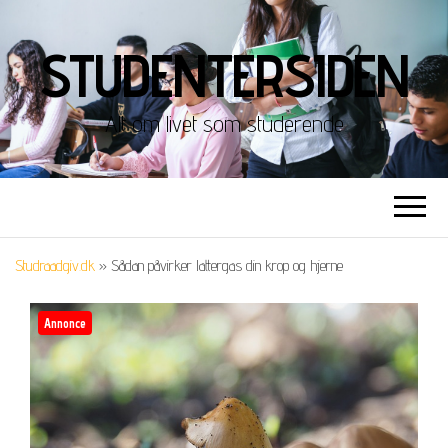
STUDENTERSIDEN
Alt om livet som studerende
Studraadgiv.dk
»
Sådan påvirker lattergas din krop og hjerne
Annonce