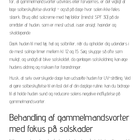
for, at gammelmandsvorter udvikles eller forværres, er det vigtigt at
tage solbeskyttelse alvorligt – også på dage hvor solen ikke føles
stærk. Brug altid solcreme med høj faktor (mindst SPF 30) på de
områder af huden, som er mest udsat, især ansigt, hænder og
skaldepande.
Dæk huden til med tøj, hat og solbriller, når du opholder dig udendørs i
de mest solrige timer mellem kl. 12 og 15. Søg skygge så ofte som
muligt, og undgå at blive solskoldet, da gentagen solskoldning kan øge
hudens aldring og risikoen for forandringer.
Husk, at selv overskyede dage kan udsætte huden for UV-stråling. Ved
at gøre solbeskyttelse til en fast del af din daglige rutine, kan du bidrage
til at holde huden sund og reducere solens negative indflydelse på
gammelmandsvorter.
Behandling af gammelmandsvorter
med fokus på solskader