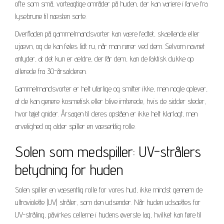
ofte som små, vorteagtige områder på huden, der kan variere i farve fra
lysebrune til næsten sorte.
Overfladen på gammelmandsvorter kan være fedtet, skællende eller
ujævn, og de kan føles lidt ru, når man rører ved dem. Selvom navnet
antyder, at det kun er ældre, der får dem, kan de faktisk dukke op
allerede fra 30-årsalderen.
Gammelmandsvorter er helt ufarlige og smitter ikke, men nogle oplever,
at de kan genere kosmetisk eller blive irriterede, hvis de sidder steder,
hvor tøjet gnider. Årsagen til deres opståen er ikke helt klarlagt, men
arvelighed og alder spiller en væsentlig rolle.
Solen som medspiller: UV-strålers
betydning for huden
Solen spiller en væsentlig rolle for vores hud, ikke mindst gennem de
ultraviolette (UV) stråler, som den udsender. Når huden udsættes for
UV-stråling, påvirkes cellerne i hudens øverste lag, hvilket kan føre til