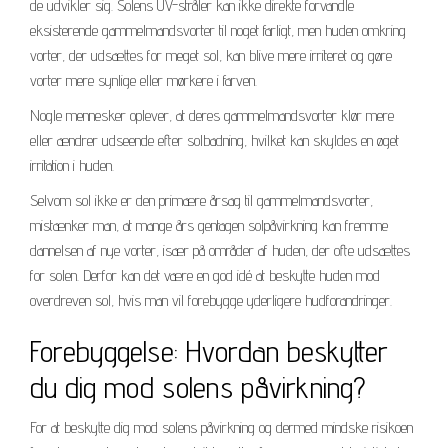
de udvikler sig. Solens UV-stråler kan ikke direkte forvandle
eksisterende gammelmandsvorter til noget farligt, men huden omkring
vorter, der udsættes for meget sol, kan blive mere irriteret og gøre
vorter mere synlige eller mørkere i farven.
Nogle mennesker oplever, at deres gammelmandsvorter klør mere
eller ændrer udseende efter solbadning, hvilket kan skyldes en øget
irritation i huden.
Selvom sol ikke er den primære årsag til gammelmandsvorter,
mistænker man, at mange års gentagen solpåvirkning kan fremme
dannelsen af nye vorter, især på områder af huden, der ofte udsættes
for solen. Derfor kan det være en god idé at beskytte huden mod
overdreven sol, hvis man vil forebygge yderligere hudforandringer.
Forebyggelse: Hvordan beskytter
du dig mod solens påvirkning?
For at beskytte dig mod solens påvirkning og dermed mindske risikoen