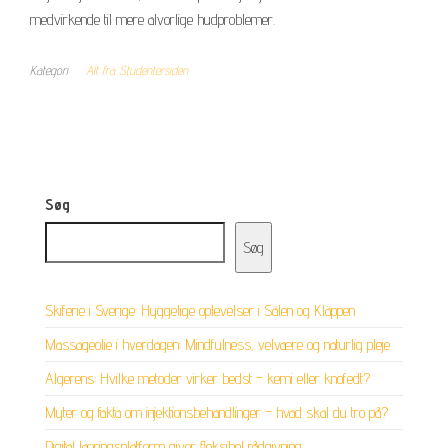
medvirkende til mere alvorlige hudproblemer.
Kategori
Alt fra Studentersiden
Søg
Søg
Skiferie i Sverige: Hyggelige oplevelser i Sälen og Kläppen
Massageolie i hverdagen: Mindfulness, velvære og naturlig pleje
Algerens: Hvilke metoder virker bedst – kemi eller knofedt?
Myter og fakta om injektionsbehandlinger – hvad skal du tro på?
Digital læringsplatform giver fleksibel rådgivning