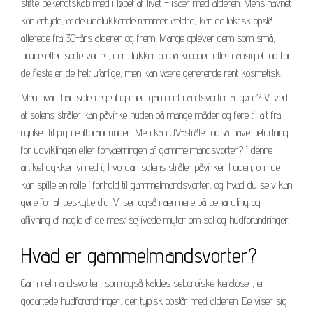
stifte bekendtskab med i løbet af livet – især med alderen. Mens navnet
kan antyde, at de udelukkende rammer ældre, kan de faktisk opstå
allerede fra 30-års alderen og frem. Mange oplever dem som små,
brune eller sorte vorter, der dukker op på kroppen eller i ansigtet, og for
de fleste er de helt ufarlige, men kan være generende rent kosmetisk.
Men hvad har solen egentlig med gammelmandsvorter at gøre? Vi ved,
at solens stråler kan påvirke huden på mange måder og føre til alt fra
rynker til pigmentforandringer. Men kan UV-stråler også have betydning
for udviklingen eller forværringen af gammelmandsvorter? I denne
artikel dykker vi ned i, hvordan solens stråler påvirker huden, om de
kan spille en rolle i forhold til gammelmandsvorter, og hvad du selv kan
gøre for at beskytte dig. Vi ser også nærmere på behandling og
aflivning af nogle af de mest sejlivede myter om sol og hudforandringer.
Hvad er gammelmandsvorter?
Gammelmandsvorter, som også kaldes seboroiske keratoser, er
godartede hudforandringer, der typisk opstår med alderen. De viser sig