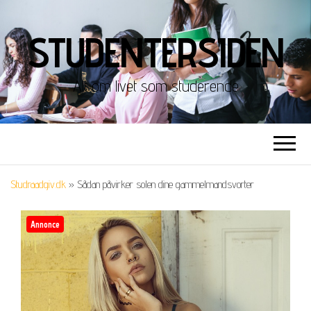
STUDENTERSIDEN
Alt om livet som studerende
Studraadgiv.dk
»
Sådan påvirker solen dine gammelmandsvorter
Annonce