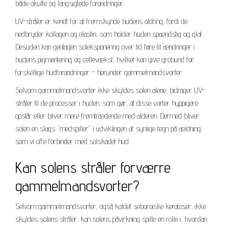
både akutte og langsigtede forandringer.
UV-stråler er kendt for at fremskynde hudens aldring, fordi de
nedbryder kollagen og elastin, som holder huden spændstig og glat.
Desuden kan gentagen soleksponering over tid føre til ændringer i
hudens pigmentering og cellevækst, hvilket kan give grobund for
forskellige hudforandringer – herunder gammelmandsvorter.
Selvom gammelmandsvorter ikke skyldes solen alene, bidrager UV-
stråler til de processer i huden, som gør, at disse vorter hyppigere
opstår eller bliver mere fremtrædende med alderen. Dermed bliver
solen en slags ”medspiller” i udviklingen af synlige tegn på ældning,
som vi ofte forbinder med solskadet hud.
Kan solens stråler forværre
gammelmandsvorter?
Selvom gammelmandsvorter, også kaldet seboroiske keratoser, ikke
skyldes solens stråler, kan solens påvirkning spille en rolle i, hvordan