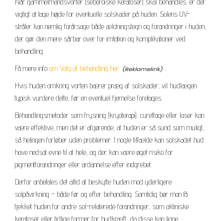
Når gammelmandsvorter (seboroiske keratoser) skal behandles, er det
vigtigt at tage højde for eventuelle solskader på huden. Solens UV-
stråler kan nemlig forårsage både ældningstegn og forandringer i huden,
der gør den mere sårbar over for irritation og komplikationer ved
behandling.
Få mere info
om Valg af behandling her
.
Hvis huden omkring vorten bærer præg af solskader, vil hudlægen
typisk vurdere dette, før en eventuel fjernelse foretages.
Behandlingsmetoder som frysning (kryoterapi), curettage eller laser kan
være effektive, men det er afgørende, at huden er så sund som muligt,
så helingen forløber uden problemer. I nogle tilfælde kan solskadet hud
have nedsat evne til at hele, og der kan være øget risiko for
pigmentforandringer eller ardannelse efter indgrebet.
Derfor anbefales det altid at beskytte huden mod yderligere
solpåvirkning – både før og efter behandling. Samtidig bør man få
tjekket huden for andre sol-relaterede forandringer, som aktiniske
keratoser eller tidlige former for hudkræft, da disse kan ligne