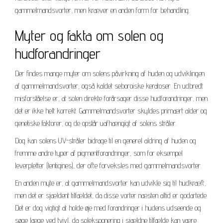
gammelmandsvorter, men kræver en anden form for behandling.
Myter og fakta om solen og
hudforandringer
Der findes mange myter om solens påvirkning af huden og udviklingen
af gammelmandsvorter, også kaldet seboroiske keratoser. En udbredt
misforståelse er, at solen direkte forårsager disse hudforandringer, men
det er ikke helt korrekt. Gammelmandsvorter skyldes primært alder og
genetiske faktorer, og de opstår uafhængigt af solens stråler.
Dog kan solens UV-stråler bidrage til en generel aldring af huden og
fremme andre typer af pigmentforandringer, som for eksempel
leverpletter (lentigines), der ofte forveksles med gammelmandsvorter.
En anden myte er, at gammelmandsvorter kan udvikle sig til hudkræft,
men det er sjældent tilfældet, da disse vorter næsten altid er godartede.
Det er dog vigtigt at holde øje med forandringer i hudens udseende og
søge læge ved tvivl, da soleksponering i sjældne tilfælde kan være