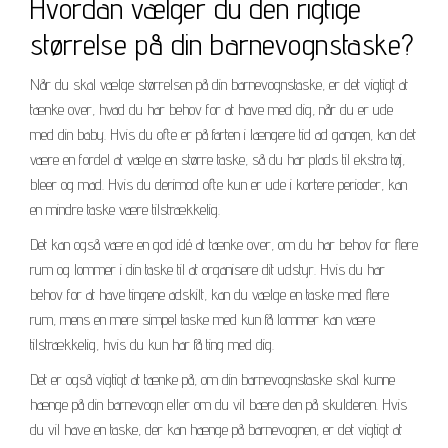
Hvordan vælger du den rigtige
størrelse på din barnevognstaske?
Når du skal vælge størrelsen på din barnevognstaske, er det vigtigt at
tænke over, hvad du har behov for at have med dig, når du er ude
med din baby. Hvis du ofte er på farten i længere tid ad gangen, kan det
være en fordel at vælge en større taske, så du har plads til ekstra tøj,
bleer og mad. Hvis du derimod ofte kun er ude i kortere perioder, kan
en mindre taske være tilstrækkelig.
Det kan også være en god idé at tænke over, om du har behov for flere
rum og lommer i din taske til at organisere dit udstyr. Hvis du har
behov for at have tingene adskilt, kan du vælge en taske med flere
rum, mens en mere simpel taske med kun få lommer kan være
tilstrækkelig, hvis du kun har få ting med dig.
Det er også vigtigt at tænke på, om din barnevognstaske skal kunne
hænge på din barnevogn eller om du vil bære den på skulderen. Hvis
du vil have en taske, der kan hænge på barnevognen, er det vigtigt at