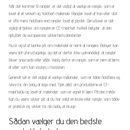
Når det kommer til rangler, er det vigtigt at vælge en rangle, som er
lavet af et sikkert og holdbart materiale. Rangler lavet af træ eller stof
er ofte mere holdbare end rangler lavet af plastik. Derudover er det
vigtigt at tjekke, om ranglen er CE-mærket, hvilket betyder, at den
opfylder de europæiske sikkerhedsstandarder.
Husk også at tænke på, om materialet er nemt at rengøre. Babyer kan
være lidt uforudsigelige, og det er derfor ikke ualmindeligt, at rangler
bliver snavsede eller våde. Vælg derfor en rangle, som er nem at tørre
af eller som kan vaskes i maskinen.
Generelt set er det vigtigt at vælge materialer, som er både holdbare og
sikre for din baby at lege med. Tjek altid, om produkterne er CE-
mærkede og lavet af materialer, som er egnet til børn. På den måde
kan du være sikker på, at du har valgt en taske eller rangle, som både
er praktisk og sikker for din baby at bruge.
Sådan vælger du den bedste