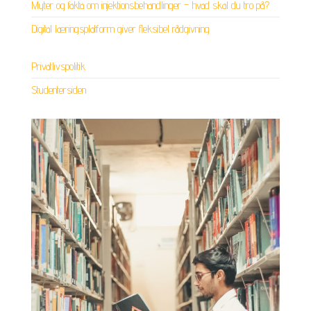
Myter og fakta om injektionsbehandlinger – hvad skal du tro på?
Digital læringsplatform giver fleksibel rådgivning
Privatlivspolitik
Studentersiden