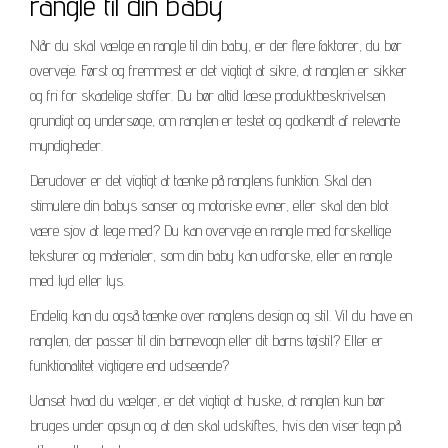
rangle til din baby
Når du skal vælge en rangle til din baby, er der flere faktorer, du bør
overveje. Først og fremmest er det vigtigt at sikre, at ranglen er sikker
og fri for skadelige stoffer. Du bør altid læse produktbeskrivelsen
grundigt og undersøge, om ranglen er testet og godkendt af relevante
myndigheder.
Derudover er det vigtigt at tænke på ranglens funktion. Skal den
stimulere din babys sanser og motoriske evner, eller skal den blot
være sjov at lege med? Du kan overveje en rangle med forskellige
teksturer og materialer, som din baby kan udforske, eller en rangle
med lyd eller lys.
Endelig kan du også tænke over ranglens design og stil. Vil du have en
ranglen, der passer til din barnevogn eller dit barns tøjstil? Eller er
funktionalitet vigtigere end udseende?
Uanset hvad du vælger, er det vigtigt at huske, at ranglen kun bør
bruges under opsyn og at den skal udskiftes, hvis den viser tegn på