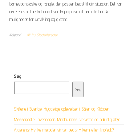
barnevognstaske og rangle, der passer bedst til din situation. Det kan
gøre en stor forskel i din hverdag og give dit barn de bedste
muligheder for udvikling og glæde.
Kategori
Alt fra Studentersiden
Søg
Søg
Skiferie i Sverige: Hyggelige oplevelser i Sälen og Kläppen
Massageolie i hverdagen: Mindfulness, velvære og naturlig pleje
Algerens: Hvilke metoder virker bedst – kemi eller knofedt?