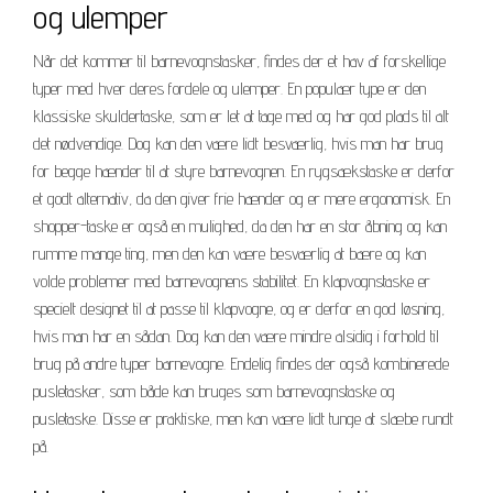
og ulemper
Når det kommer til barnevognstasker, findes der et hav af forskellige
typer med hver deres fordele og ulemper. En populær type er den
klassiske skuldertaske, som er let at tage med og har god plads til alt
det nødvendige. Dog kan den være lidt besværlig, hvis man har brug
for begge hænder til at styre barnevognen. En rygsækstaske er derfor
et godt alternativ, da den giver frie hænder og er mere ergonomisk. En
shopper-taske er også en mulighed, da den har en stor åbning og kan
rumme mange ting, men den kan være besværlig at bære og kan
volde problemer med barnevognens stabilitet. En klapvognstaske er
specielt designet til at passe til klapvogne, og er derfor en god løsning,
hvis man har en sådan. Dog kan den være mindre alsidig i forhold til
brug på andre typer barnevogne. Endelig findes der også kombinerede
pusletasker, som både kan bruges som barnevognstaske og
pusletaske. Disse er praktiske, men kan være lidt tunge at slæbe rundt
på.