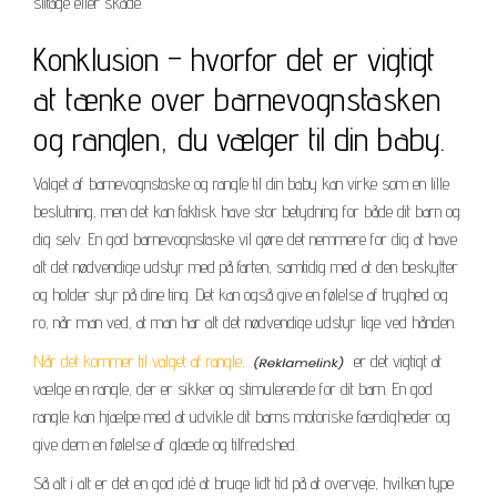
slitage eller skade.
Konklusion – hvorfor det er vigtigt
at tænke over barnevognstasken
og ranglen, du vælger til din baby.
Valget af barnevognstaske og rangle til din baby kan virke som en lille
beslutning, men det kan faktisk have stor betydning for både dit barn og
dig selv. En god barnevognstaske vil gøre det nemmere for dig at have
alt det nødvendige udstyr med på farten, samtidig med at den beskytter
og holder styr på dine ting. Det kan også give en følelse af tryghed og
ro, når man ved, at man har alt det nødvendige udstyr lige ved hånden.
Når det kommer til valget af rangle,
er det vigtigt at
vælge en rangle, der er sikker og stimulerende for dit barn. En god
rangle kan hjælpe med at udvikle dit barns motoriske færdigheder og
give dem en følelse af glæde og tilfredshed.
Så alt i alt er det en god idé at bruge lidt tid på at overveje, hvilken type