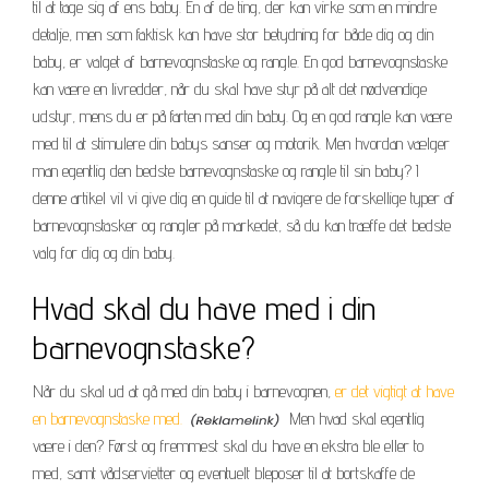
til at tage sig af ens baby. En af de ting, der kan virke som en mindre
detalje, men som faktisk kan have stor betydning for både dig og din
baby, er valget af barnevognstaske og rangle. En god barnevognstaske
kan være en livredder, når du skal have styr på alt det nødvendige
udstyr, mens du er på farten med din baby. Og en god rangle kan være
med til at stimulere din babys sanser og motorik. Men hvordan vælger
man egentlig den bedste barnevognstaske og rangle til sin baby? I
denne artikel vil vi give dig en guide til at navigere de forskellige typer af
barnevognstasker og rangler på markedet, så du kan træffe det bedste
valg for dig og din baby.
Hvad skal du have med i din
barnevognstaske?
Når du skal ud at gå med din baby i barnevognen,
er det vigtigt at have
en barnevognstaske med.
Men hvad skal egentlig
være i den? Først og fremmest skal du have en ekstra ble eller to
med, samt vådservietter og eventuelt bleposer til at bortskaffe de