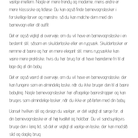
vælge imellem. Nogle er mere trendy og moderne, mens andre er
mere klassiske og tidløse. Du kan også finde barnevognstasker i
forskellige farver og mønstre, så du kan matche dem med din
barnevogn eller dit outfit.
Det er også vigtigt at overveje, om du vil have en barnevognstaske i en
bestemt stil, såsom en skuldertaske eller en rygsæk. Skuldertasker er
nemme at bære og har en mere elegant stil, mens rygsække kan
være mere praktiske, hvis du har brug for at have hænderne fri til at
tage dig af din baby.
Det er også værd at overveje, om du vil have en barnevognstaske, der
kan fungere som en almindelig taske, når du ikke bruger den til at bære
babyting. Nogle barnevognstasker har aftagelige bærestropper og kan
bruges som almindelige tasker, når du ikke er på farten med din baby.
Uanset hvilken stil og design du vælger, er det vigtigt at sørge for, at
din barnevognstaske er af høj kvalitet og holdbar. Du vil sandsynligvis
bruge den i lang tid, så det er vigtigt at vælge en taske, der kan modstå
slid og daglig brug.