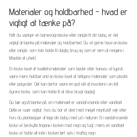
Materialer og holdbarhed – hvad er
vigtigt at tænke på?
Når du vælger en barnevognstaske eller rangle til din baby, er det
vigtigt at tænke på materialer og holdbarhed. Du vil gerne have en taske
eller rangle, som kan holde til daglig brug og som er nem at rengøre i
tilfælde af uheld.
En taske lavet af kvalitetsmaterialer som læder eller kanvas vil typisk
være mere holdbar end en taske lavet af billigere materialer som plastik
eller polyester. Det kan derfor være en god idé at investere i en lidt
dyrere taske, som kan holde til at blive brugt dagligt.
Du bør også tænke på, om materialet er vandafvisende eller vandtæt.
Dette er især vigtigt, hvis du bor et sted med meget regnfuldt vejr eller
hvis du planlægger at tage din baby med ud i naturen. En vandafvisende
taske vil beskytte tingene i tasken mod regn og fugt, mens en vandtæt
taske vil holde alt inde i tasken tørt selv i kraftig regn.