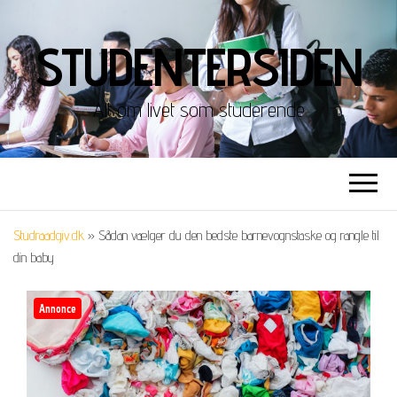
STUDENTERSIDEN
Alt om livet som studerende
Studraadgiv.dk
»
Sådan vælger du den bedste barnevognstaske og rangle til
din baby
Annonce