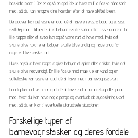
beskidte bleer i. Det er også en god idé at have en lille flaske håndsprit
med, så du kan rengøre dine hænder efter at have skiftet bleen.
Derudover kan det være en god idé at have en ekstra body og et sæt
skiftetøj med, i tilfælde af at babyen skulle spilde eller tisse igennem. En
lille tæppe eller et svøb kan også være rart at have med, hvis det
skulle blive koldt eller babyen skulle blive urolig og have brug for
noget at blive pakket ind i.
Husk også at have noget at give babyen at spise eller drikke, hvis det
skulle blive nødvendigt. En lille flaske med mælk eller vand og en
sutteflaske kan være en god idé at have med i barnevognstasken.
Endelig kan det være en god idé at have en lille lommebog eller pung
med, hvor du kan have nogle penge og eventuelt dit sygesikringskort
med, så du er klar til eventuelle uforudsete situationer.
Forskellige typer af
barnevognstasker og deres fordele