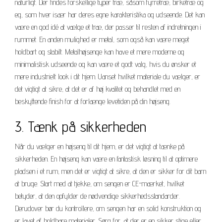
naturligt. Der findes forskellige typer træ, såsom fyrretræ, birketræ og
eg, som hver især har deres egne karakteristika og udseende. Det kan
være en god idé at vælge et træ, der passer til resten af indretningen i
rummet. En anden mulighed er metal, som også kan være meget
holdbart og stabilt. Metalhøjsenge kan have et mere moderne og
minimalistisk udseende og kan være et godt valg, hvis du ønsker et
mere industrielt look i dit hjem. Uanset hvilket materiale du vælger, er
det vigtigt at sikre, at det er af høj kvalitet og behandlet med en
beskyttende finish for at forlænge levetiden på din højseng.
3. Tænk på sikkerheden
Når du vælger en højseng til dit hjem, er det vigtigt at tænke på
sikkerheden. En højseng kan være en fantastisk løsning til at optimere
pladsen i et rum, men det er vigtigt at sikre, at den er sikker for dit barn
at bruge. Start med at tjekke, om sengen er CE-mærket, hvilket
betyder, at den opfylder de nødvendige sikkerhedsstandarder.
Derudover bør du kontrollere, om sengen har en solid konstruktion og
er lavet af holdbare materialer. Sørg for, at der er en sikker stige eller