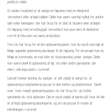
praktisk måde.
En anden mulighed er at vælge en højseng med en integreret
skrivebord eller arbejdsstation. Dette kan være særligt nyttigt for ældre
børn eller teenagere, der har brug for et sted at studere eller arbejde.
En højseng med en indbygget skrivebord kan give dem et dedikeret
rum til at fokusere og være produktive.
Hvis du har brug for ekstra opbevaringsplads, kan du også overveje at
tilføje separate opbevaringsløsninger til din højseng. For eksempel kan du
tilføje en kommode, en reol eller en skabsløsning under sengen. Dette
kan være ideelt til opbevaring af tøj, sko eller andre genstande, der
ellers ville tage plads i rummet.
Uanset hvilken løsning du vælger, er det vigtigt at sørge for, at
opbevaringsmulighederne passer til dine behov og præferencer. Tænk
over, hvor meget opbevaringsplads du har brug for, og hvilke
genstande du skal opbevare. Det er også vigtigt at tænke på, hvor let det
er at tilgå opbevaringsløsningerne, og om de passer til resten af
indretningen i rummet.