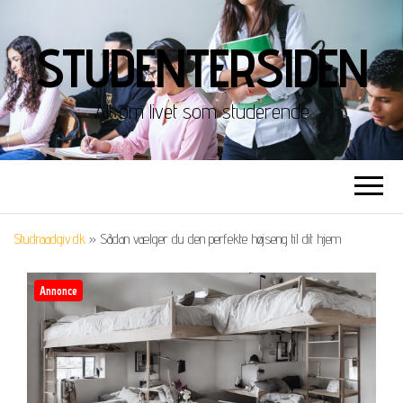
STUDENTERSIDEN
Alt om livet som studerende
Studraadgiv.dk
»
Sådan vælger du den perfekte højseng til dit hjem
Annonce