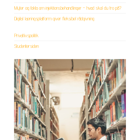
Myter og fakta om injektionsbehandlinger – hvad skal du tro på?
Digital læringsplatform giver fleksibel rådgivning
Privatlivspolitik
Studentersiden