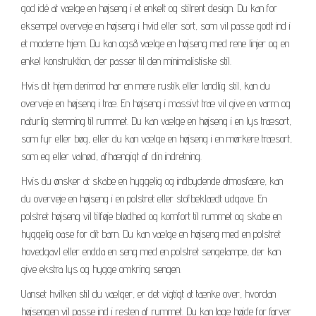
god idé at vælge en højseng i et enkelt og stilrent design. Du kan for
eksempel overveje en højseng i hvid eller sort, som vil passe godt ind i
et moderne hjem. Du kan også vælge en højseng med rene linjer og en
enkel konstruktion, der passer til den minimalistiske stil.
Hvis dit hjem derimod har en mere rustik eller landlig stil, kan du
overveje en højseng i træ. En højseng i massivt træ vil give en varm og
naturlig stemning til rummet. Du kan vælge en højseng i en lys træsort,
som fyr eller bøg, eller du kan vælge en højseng i en mørkere træsort,
som eg eller valnød, afhængigt af din indretning.
Hvis du ønsker at skabe en hyggelig og indbydende atmosfære, kan
du overveje en højseng i en polstret eller stofbeklædt udgave. En
polstret højseng vil tilføje blødhed og komfort til rummet og skabe en
hyggelig oase for dit barn. Du kan vælge en højseng med en polstret
hovedgavl eller endda en seng med en polstret sengelampe, der kan
give ekstra lys og hygge omkring sengen.
Uanset hvilken stil du vælger, er det vigtigt at tænke over, hvordan
højsengen vil passe ind i resten af rummet. Du kan tage højde for farver