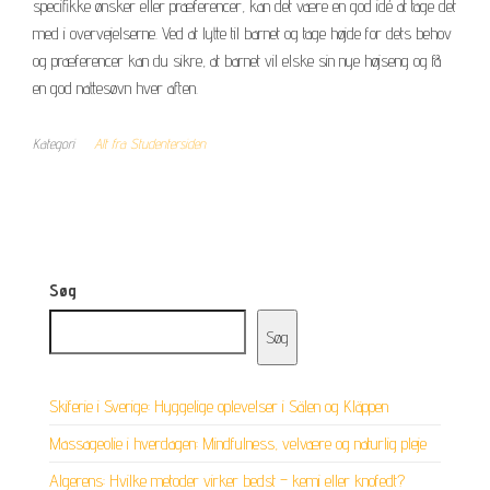
specifikke ønsker eller præferencer, kan det være en god idé at tage det
med i overvejelserne. Ved at lytte til barnet og tage højde for dets behov
og præferencer kan du sikre, at barnet vil elske sin nye højseng og få
en god nattesøvn hver aften.
Kategori
Alt fra Studentersiden
Søg
Søg
Skiferie i Sverige: Hyggelige oplevelser i Sälen og Kläppen
Massageolie i hverdagen: Mindfulness, velvære og naturlig pleje
Algerens: Hvilke metoder virker bedst – kemi eller knofedt?