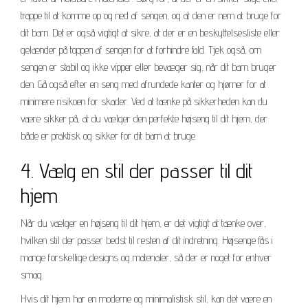
trappe til at komme op og ned af sengen, og at den er nem at bruge for
dit barn. Det er også vigtigt at sikre, at der er en beskyttelsesliste eller
gelænder på toppen af sengen for at forhindre fald. Tjek også, om
sengen er stabil og ikke vipper eller bevæger sig, når dit barn bruger
den. Gå også efter en seng med afrundede kanter og hjørner for at
minimere risikoen for skader. Ved at tænke på sikkerheden kan du
være sikker på, at du vælger den perfekte højseng til dit hjem, der
både er praktisk og sikker for dit barn at bruge.
4. Vælg en stil der passer til dit
hjem
Når du vælger en højseng til dit hjem, er det vigtigt at tænke over,
hvilken stil der passer bedst til resten af dit indretning. Højsenge fås i
mange forskellige designs og materialer, så der er noget for enhver
smag.
Hvis dit hjem har en moderne og minimalistisk stil, kan det være en