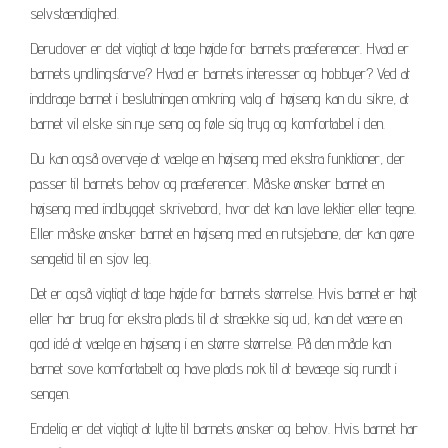
selvstændighed.
Derudover er det vigtigt at tage højde for barnets præferencer. Hvad er
barnets yndlingsfarve? Hvad er barnets interesser og hobbyer? Ved at
inddrage barnet i beslutningen omkring valg af højseng kan du sikre, at
barnet vil elske sin nye seng og føle sig tryg og komfortabel i den.
Du kan også overveje at vælge en højseng med ekstra funktioner, der
passer til barnets behov og præferencer. Måske ønsker barnet en
højseng med indbygget skrivebord, hvor det kan lave lektier eller tegne.
Eller måske ønsker barnet en højseng med en rutsjebane, der kan gøre
sengetid til en sjov leg.
Det er også vigtigt at tage højde for barnets størrelse. Hvis barnet er højt
eller har brug for ekstra plads til at strække sig ud, kan det være en
god idé at vælge en højseng i en større størrelse. På den måde kan
barnet sove komfortabelt og have plads nok til at bevæge sig rundt i
sengen.
Endelig er det vigtigt at lytte til barnets ønsker og behov. Hvis barnet har