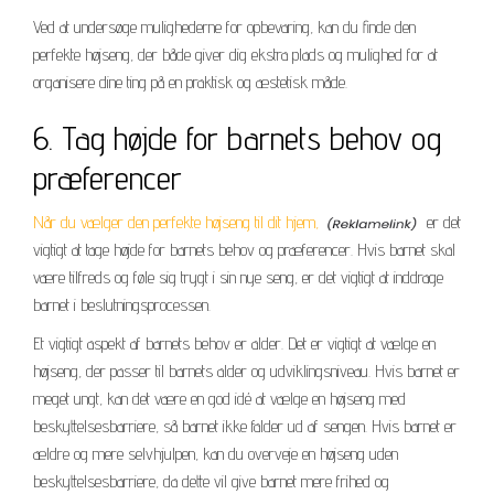
Ved at undersøge mulighederne for opbevaring, kan du finde den
perfekte højseng, der både giver dig ekstra plads og mulighed for at
organisere dine ting på en praktisk og æstetisk måde.
6. Tag højde for barnets behov og
præferencer
Når du vælger den perfekte højseng til dit hjem,
er det
vigtigt at tage højde for barnets behov og præferencer. Hvis barnet skal
være tilfreds og føle sig trygt i sin nye seng, er det vigtigt at inddrage
barnet i beslutningsprocessen.
Et vigtigt aspekt af barnets behov er alder. Det er vigtigt at vælge en
højseng, der passer til barnets alder og udviklingsniveau. Hvis barnet er
meget ungt, kan det være en god idé at vælge en højseng med
beskyttelsesbarriere, så barnet ikke falder ud af sengen. Hvis barnet er
ældre og mere selvhjulpen, kan du overveje en højseng uden
beskyttelsesbarriere, da dette vil give barnet mere frihed og