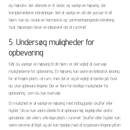
og mønstre, der allerede er til stede, og vælge en højseng, der
komplementerer indretningen. Ved at vælge en stil der passer til dit
hjem, kan du skabe en harmonisk og sammenhængende indretning,
hvor højsengen bliver en integreret del af rummet.
5. Undersøg muligheder for
opbevaring
Når du vælger en højseng til dit hjem, er det vigtigt at overveje
mulighederne for opbevaring. En højseng kan være en fantastisk løsning
for at frigøre plads i et rum, men det er også vigtigt at tænke på, hvor
du skal opbevare tingene. Der er flere forskellige muligheder for
opbevaring, som du kan overveje.
En mulighed er at vælge en højseng med indbyggede skuffer eller
hylder. Disse kan være ideelle til at opbevare tøj, legetøj eller andre
genstande, der ellers ville tage plads i rummet. Skuffer eller hylder kan
være nemme at tilgå, og de kan hjælpe med at organisere tingene på en