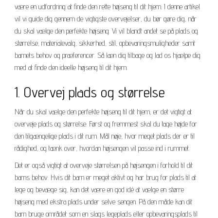
være en udfordring at finde den rette højseng til dit hjem. I denne artikel
vil vi guide dig gennem de vigtigste overvejelser, du bør gøre dig, når
du skal vælge den perfekte højseng. Vi vil blandt andet se på plads og
størrelse, materialevalg, sikkerhed, stil, opbevaringsmuligheder samt
barnets behov og præferencer. Så læn dig tilbage og lad os hjælpe dig
med at finde den ideelle højseng til dit hjem.
1. Overvej plads og størrelse
Når du skal vælge den perfekte højseng til dit hjem, er det vigtigt at
overveje plads og størrelse. Først og fremmest skal du tage højde for
den tilgængelige plads i dit rum. Mål nøje, hvor meget plads der er til
rådighed, og tænk over, hvordan højsengen vil passe ind i rummet.
Det er også vigtigt at overveje størrelsen på højsengen i forhold til dit
barns behov. Hvis dit barn er meget aktivt og har brug for plads til at
lege og bevæge sig, kan det være en god idé at vælge en større
højseng med ekstra plads under selve sengen. På den måde kan dit
barn bruge området som en slags legeplads eller opbevaringsplads til