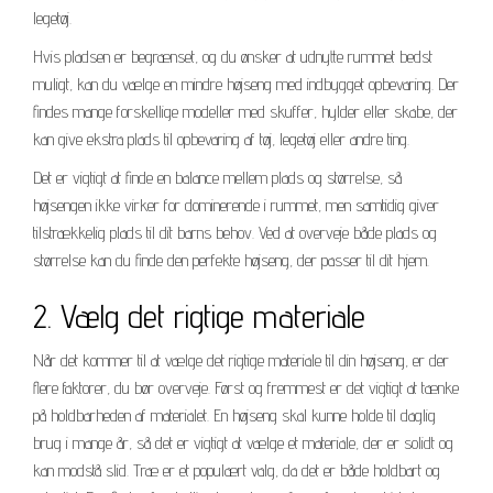
legetøj.
Hvis pladsen er begrænset, og du ønsker at udnytte rummet bedst
muligt, kan du vælge en mindre højseng med indbygget opbevaring. Der
findes mange forskellige modeller med skuffer, hylder eller skabe, der
kan give ekstra plads til opbevaring af tøj, legetøj eller andre ting.
Det er vigtigt at finde en balance mellem plads og størrelse, så
højsengen ikke virker for dominerende i rummet, men samtidig giver
tilstrækkelig plads til dit barns behov. Ved at overveje både plads og
størrelse kan du finde den perfekte højseng, der passer til dit hjem.
2. Vælg det rigtige materiale
Når det kommer til at vælge det rigtige materiale til din højseng, er der
flere faktorer, du bør overveje. Først og fremmest er det vigtigt at tænke
på holdbarheden af materialet. En højseng skal kunne holde til daglig
brug i mange år, så det er vigtigt at vælge et materiale, der er solidt og
kan modstå slid. Træ er et populært valg, da det er både holdbart og