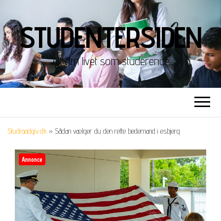
STUDENTERSIDEN
Alt om livet som studerende
Studraadgiv.dk
»
Sådan vælger du den rette bedemand i esbjerg
Annonce