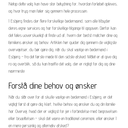
Netop dette valg kan have stor betydning for, hvordan forløbet opleves,
og hvor tryg man føler sig gennem hele processen.
I Esbjerg findes der flere forskellige bedemænd, som alle tilbyder
deres egne services og har forskellige tilgange til opgaven. Derfor kan
det føles uoverskueligt at finde ud af, hvem der bedst matcher dine og
familiens ønsker og behov. Artiklen her guider dig gennem de vigtigste
overvejelser, du bør gøre dig, når du skal vælge en bedemand i
Esbjerg – fra det første møde til den sidste afsked. Målet er at give dig
ro og overblik, så du kan træffe det valg, der er rigtigt for dig og dine
nærmeste.
Forstå dine behov og ønsker
Når du står over for at skulle vælge en bedemand i Esbjerg, er det
vigtigt først at gøre dig klart, hvilke behov og ønsker du og din familie
har. Overvej, hvad der er vigtigst for jer i forbindelse med begravelsen
eller bisættelsen – skal det være en traditionel ceremoni, eller ønsker I
en mere personlig og alternativ afsked?