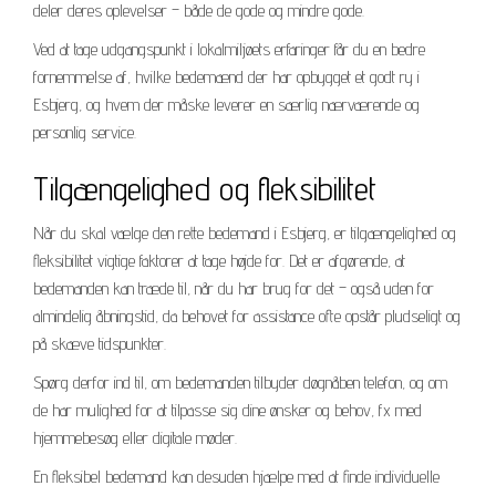
deler deres oplevelser – både de gode og mindre gode.
Ved at tage udgangspunkt i lokalmiljøets erfaringer får du en bedre
fornemmelse af, hvilke bedemænd der har opbygget et godt ry i
Esbjerg, og hvem der måske leverer en særlig nærværende og
personlig service.
Tilgængelighed og fleksibilitet
Når du skal vælge den rette bedemand i Esbjerg, er tilgængelighed og
fleksibilitet vigtige faktorer at tage højde for. Det er afgørende, at
bedemanden kan træde til, når du har brug for det – også uden for
almindelig åbningstid, da behovet for assistance ofte opstår pludseligt og
på skæve tidspunkter.
Spørg derfor ind til, om bedemanden tilbyder døgnåben telefon, og om
de har mulighed for at tilpasse sig dine ønsker og behov, fx med
hjemmebesøg eller digitale møder.
En fleksibel bedemand kan desuden hjælpe med at finde individuelle