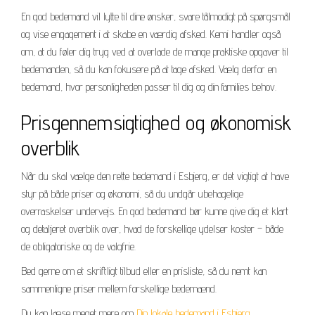
En god bedemand vil lytte til dine ønsker, svare tålmodigt på spørgsmål
og vise engagement i at skabe en værdig afsked. Kemi handler også
om, at du føler dig tryg ved at overlade de mange praktiske opgaver til
bedemanden, så du kan fokusere på at tage afsked. Vælg derfor en
bedemand, hvor personligheden passer til dig og din families behov.
Prisgennemsigtighed og økonomisk
overblik
Når du skal vælge den rette bedemand i Esbjerg, er det vigtigt at have
styr på både priser og økonomi, så du undgår ubehagelige
overraskelser undervejs. En god bedemand bør kunne give dig et klart
og detaljeret overblik over, hvad de forskellige ydelser koster – både
de obligatoriske og de valgfrie.
Bed gerne om et skriftligt tilbud eller en prisliste, så du nemt kan
sammenligne priser mellem forskellige bedemænd.
Du kan læse meget mere om
Din lokale bedemand i Esbjerg