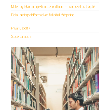
Myter og fakta om injektionsbehandlinger – hvad skal du tro på?
Digital læringsplatform giver fleksibel rådgivning
Privatlivspolitik
Studentersiden