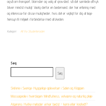
også om transport, blomster og valg af gravsted, så det samlede aftryk
bliver mindst muligt. Vælg derfor en bedemand, der har erfaring med
og interesse for disse muligheder, hvis det er vigtigt for dig at tage
hensyn til miljøet i forbindelse med afskeden.
Kategori
Alt fra Studentersiden
Søg
Søg
Skiferie i Sverige: Hyggelige oplevelser i Sälen og Kläppen
Massageolie i hverdagen: Mindfulness, velvære og naturlig pleje
Algerens: Hvilke metoder virker bedst – kemi eller knofedt?