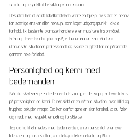
smidig og respektfuld afvikling af ceremonien.
Desuden kan et solidt lokalkendskab være en hjælp, hvis der er behov
for særlige ønsker eller hensyn, som tager udgangspunkt i lokale
forhold, fx bestemte blomsterhandlere eller musikere fra området.
Erfaring i branchen betyder også, at bedemanden kan håndtere
uforudsete situationer professionelt og skabe tryghed for de pårørende
gennem hele forløbet.
Personlighed og kemi med
bedemanden
Når du skal vælge en bedemand i Esbjerg, er det vigtigt at have fokus
på personlighed og kemi. Et dødsfald er en sårbar situation, hvor tillid og
tryghed betyder meget. Det kan derfor gøre en stor forskel, at du føler
dig mødt med respekt, empati og forståelse.
Tag dig tid til at mødes med bedemanden, enten personligt eller over
telefonen, og mærk efter, om dialogen føles naturlig og åben.