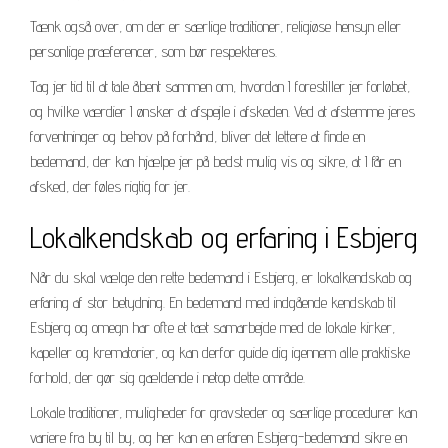
Tænk også over, om der er særlige traditioner, religiøse hensyn eller
personlige præferencer, som bør respekteres.
Tag jer tid til at tale åbent sammen om, hvordan I forestiller jer forløbet,
og hvilke værdier I ønsker at afspejle i afskeden. Ved at afstemme jeres
forventninger og behov på forhånd, bliver det lettere at finde en
bedemand, der kan hjælpe jer på bedst mulig vis og sikre, at I får en
afsked, der føles rigtig for jer.
Lokalkendskab og erfaring i Esbjerg
Når du skal vælge den rette bedemand i Esbjerg, er lokalkendskab og
erfaring af stor betydning. En bedemand med indgående kendskab til
Esbjerg og omegn har ofte et tæt samarbejde med de lokale kirker,
kapeller og krematorier, og kan derfor guide dig igennem alle praktiske
forhold, der gør sig gældende i netop dette område.
Lokale traditioner, muligheder for gravsteder og særlige procedurer kan
variere fra by til by, og her kan en erfaren Esbjerg-bedemand sikre en