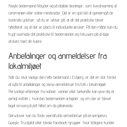
Nogle bedemænd tilbyder også digitale løsninger, som livestreaming af
ceremonien eller online mindesider. Det er en god idé at gennemgå de
konkrete ydelser, så du er sikker på, at alt det praktiske bliver
håndteret, og at der er plads til individuelle ønsker. På den måde kan du
trygt overlade det praktiske til bedemanden og fokusere på at tage
afsked med din kære.
Anbefalinger og anmeldelser fra
lokalmiljøet
Når du skal vælge den rette bedemand i Esbjerg, er det en stor fordel
at lytte til anbefalinger og læse anmeldelser fra folk i lokalmiljøet.
Personlige erfaringer fra naboer, venner eller bekendte kan give dig et
ærligt indblik i, hvordan bedemanden arbejder, og om der er blevet
taget omsorgsfuldt hånd om de pårørende.
Derudover kan du finde værdifulde anmeldelser på eksempelvis
Google, Trustpilot eller lokale Facebook-grupper, hvor tidligere kunder