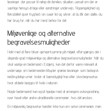
løsninger, der passer til netop din families situation, uanset om der er
særlige hensyn at tage eller ændringer undervejs. Tilgængelighed og
fleksibilitet giver tryghed i en svær tid og sikrer, at du får den støtte, du
har brug for, når du har mest behov for det.
Miljøvenlige og alternative
begravelsesmuligheder
I takt med at flere bliver opmærksomme på miljøet, efterspørges der i
stigende grad miljøvenlige og alternative begravelsesmuligheder. Når du
skal vælge en bedemand i Esbjerg, kan det derfor være relevant at
undersøge, om bedemanden tilbyder grønne løsninger som biologisk
nedbrydelige urner, kister af bæredygtigt træ eller skovbegravelse,
hvor afdøde lægges til hvile i naturen.
Nogle bedemænd kan også hjælpe med at arrangere askespredning
over havet eller andre utraditionelle ceremonier, hvis det ønskes.
En miljøvenlig begravelse handler ikke kun om selve ceremonien, men