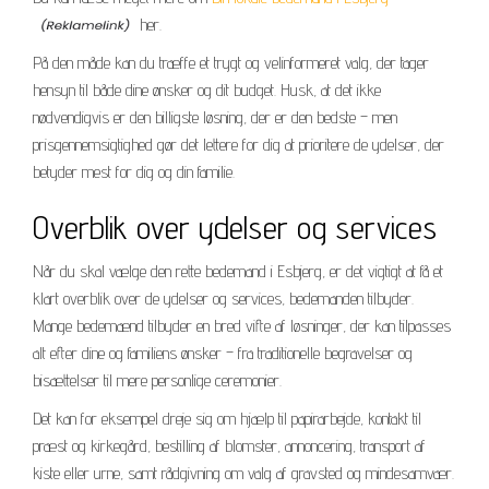
her.
På den måde kan du træffe et trygt og velinformeret valg, der tager
hensyn til både dine ønsker og dit budget. Husk, at det ikke
nødvendigvis er den billigste løsning, der er den bedste – men
prisgennemsigtighed gør det lettere for dig at prioritere de ydelser, der
betyder mest for dig og din familie.
Overblik over ydelser og services
Når du skal vælge den rette bedemand i Esbjerg, er det vigtigt at få et
klart overblik over de ydelser og services, bedemanden tilbyder.
Mange bedemænd tilbyder en bred vifte af løsninger, der kan tilpasses
alt efter dine og familiens ønsker – fra traditionelle begravelser og
bisættelser til mere personlige ceremonier.
Det kan for eksempel dreje sig om hjælp til papirarbejde, kontakt til
præst og kirkegård, bestilling af blomster, annoncering, transport af
kiste eller urne, samt rådgivning om valg af gravsted og mindesamvær.