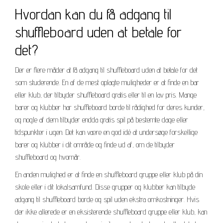
Hvordan kan du få adgang til
shuffleboard uden at betale for
det?
Der er flere måder at få adgang til shuffleboard uden at betale for det
som studerende. En af de mest oplagte muligheder er at finde en bar
eller klub, der tilbyder shuffleboard gratis eller til en lav pris. Mange
barer og klubber har shuffleboard borde til rådighed for deres kunder,
og nogle af dem tilbyder endda gratis spil på bestemte dage eller
tidspunkter i ugen. Det kan være en god idé at undersøge forskellige
barer og klubber i dit område og finde ud af, om de tilbyder
shuffleboard og hvornår.
En anden mulighed er at finde en shuffleboard gruppe eller klub på din
skole eller i dit lokalsamfund. Disse grupper og klubber kan tilbyde
adgang til shuffleboard borde og spil uden ekstra omkostninger. Hvis
der ikke allerede er en eksisterende shuffleboard gruppe eller klub, kan