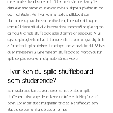
mere populær blandt studerende. Det er en aktivitet, der kan spilles
alene eller med venner og er en god måde at slappe af på efter en lang
dag med studier. Men hvor kan man spille shuffleboard som
studerende, og hvordan kan man få adgang til det uden at bruge en
formue? I denne artikel vil vi besvare disse spørgsmål og give dig tips
og tricks til at nyde shuffleboard uden at tømme din pengepung. Vi vil
også se på nogle alternativer til traditionel shuffleboard og give dig råd til
at forbedre dit spil og deltage i turneringer uden at betale for det. Så hvis
du er interesseret i at lære mere om shuffleboard og hvordan du kan
spille det på en overkommelig måde, så læs videre.
Hvor kan du spille shuffleboard
som studerende?
Som studerende kan det være svært at finde et sted at spille
shuffleboard, da mange steder kræver entré eller betaling for at leje
banen. Dog er der stadig muligheder for at spille shuffleboard som
studerende uden at skulle bruge en formue.