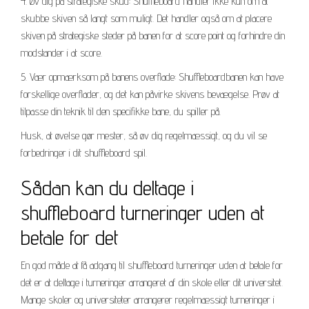
4. Øv dig på strategiske skud: Shuffleboard handler ikke kun om at
skubbe skiven så langt som muligt. Det handler også om at placere
skiven på strategiske steder på banen for at score point og forhindre din
modstander i at score.
5. Vær opmærksom på banens overflade: Shuffleboardbanen kan have
forskellige overflader, og det kan påvirke skivens bevægelse. Prøv at
tilpasse din teknik til den specifikke bane, du spiller på.
Husk, at øvelse gør mester, så øv dig regelmæssigt, og du vil se
forbedringer i dit shuffleboard spil.
Sådan kan du deltage i
shuffleboard turneringer uden at
betale for det
En god måde at få adgang til shuffleboard turneringer uden at betale for
det er at deltage i turneringer arrangeret af din skole eller dit universitet.
Mange skoler og universiteter arrangerer regelmæssigt turneringer i