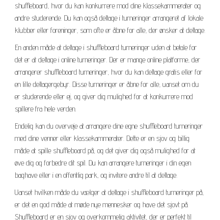
shuffleboard, hvor du kan konkurrere mod dine klassekammerater og
andre studerende. Du kan også deltage i turneringer arrangeret af lokale
klubber eller foreninger, som ofte er åbne for alle, der ønsker at deltage.
En anden måde at deltage i shuffleboard turneringer uden at betale for
det er at deltage i online turneringer. Der er mange online platforme, der
arrangerer shuffleboard turneringer, hvor du kan deltage gratis eller for
en lille deltagergebyr. Disse turneringer er åbne for alle, uanset om du
er studerende eller ej, og giver dig mulighed for at konkurrere mod
spillere fra hele verden.
Endelig kan du overveje at arrangere dine egne shuffleboard turneringer
med dine venner eller klassekammerater. Dette er en sjov og billig
måde at spille shuffleboard på, og det giver dig også mulighed for at
øve dig og forbedre dit spil. Du kan arrangere turneringer i din egen
baghave eller i en offentlig park, og invitere andre til at deltage.
Uanset hvilken måde du vælger at deltage i shuffleboard turneringer på,
er det en god måde at møde nye mennesker og have det sjovt på.
Shuffleboard er en sjov og overkommelig aktivitet, der er perfekt til