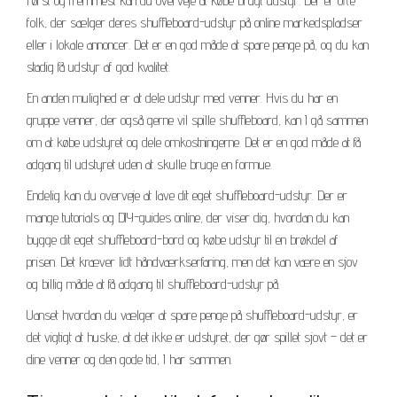
Først og fremmest kan du overveje at købe brugt udstyr. Der er ofte
folk, der sælger deres shuffleboard-udstyr på online markedspladser
eller i lokale annoncer. Det er en god måde at spare penge på, og du kan
stadig få udstyr af god kvalitet.
En anden mulighed er at dele udstyr med venner. Hvis du har en
gruppe venner, der også gerne vil spille shuffleboard, kan I gå sammen
om at købe udstyret og dele omkostningerne. Det er en god måde at få
adgang til udstyret uden at skulle bruge en formue.
Endelig kan du overveje at lave dit eget shuffleboard-udstyr. Der er
mange tutorials og DIY-guides online, der viser dig, hvordan du kan
bygge dit eget shuffleboard-bord og købe udstyr til en brøkdel af
prisen. Det kræver lidt håndværkserfaring, men det kan være en sjov
og billig måde at få adgang til shuffleboard-udstyr på.
Uanset hvordan du vælger at spare penge på shuffleboard-udstyr, er
det vigtigt at huske, at det ikke er udstyret, der gør spillet sjovt – det er
dine venner og den gode tid, I har sammen.