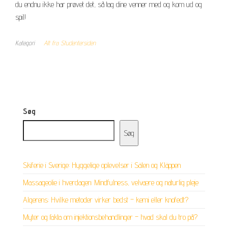
du endnu ikke har prøvet det, så tag dine venner med og kom ud og
spil!
Kategori
Alt fra Studentersiden
Søg
Søg
Skiferie i Sverige: Hyggelige oplevelser i Sälen og Kläppen
Massageolie i hverdagen: Mindfulness, velvære og naturlig pleje
Algerens: Hvilke metoder virker bedst – kemi eller knofedt?
Myter og fakta om injektionsbehandlinger – hvad skal du tro på?