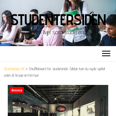
STUDENTERSIDEN
Alt om livet som studerende
Studraadgiv.dk
»
Shuffleboard for studerende: Sådan kan du nyde spillet
uden at bruge en formue
Annonce