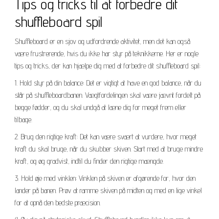
Tips og tricks til at forbedre dit
shuffleboard spil
Shuffleboard er en sjov og udfordrende aktivitet, men det kan også
være frustrerende, hvis du ikke har styr på teknikkerne. Her er nogle
tips og tricks, der kan hjælpe dig med at forbedre dit shuffleboard spil:
1. Hold styr på din balance: Det er vigtigt at have en god balance, når du
står på shuffleboardbanen. Vægtfordelingen skal være jævnt fordelt på
begge fødder, og du skal undgå at læne dig for meget frem eller
tilbage.
2. Brug den rigtige kraft: Det kan være svært at vurdere, hvor meget
kraft du skal bruge, når du skubber skiven. Start med at bruge mindre
kraft, og øg gradvist, indtil du finder den rigtige mængde.
3. Hold øje med vinklen: Vinklen på skiven er afgørende for, hvor den
lander på banen. Prøv at ramme skiven på midten og med en lige vinkel
for at opnå den bedste præcision.