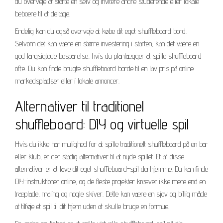
du overveje at starte en selv og invitere andre studerende eller lokale
beboere til at deltage.
Endelig kan du også overveje at købe dit eget shuffleboard bord.
Selvom det kan være en større investering i starten, kan det være en
god langsigtede besparelse, hvis du planlægger at spille shuffleboard
ofte. Du kan finde brugte shuffleboard borde til en lav pris på online
markedspladser eller i lokale annoncer.
Alternativer til traditionel
shuffleboard: DIY og virtuelle spil
Hvis du ikke har mulighed for at spille traditionelt shuffleboard på en bar
eller klub, er der stadig alternativer til at nyde spillet. Et af disse
alternativer er at lave dit eget shuffleboard-spil derhjemme. Du kan finde
DIY-instruktioner online, og de fleste projekter kræver ikke mere end en
træplade, maling og nogle skiver. Dette kan være en sjov og billig måde
at tilføje et spil til dit hjem uden at skulle bruge en formue.