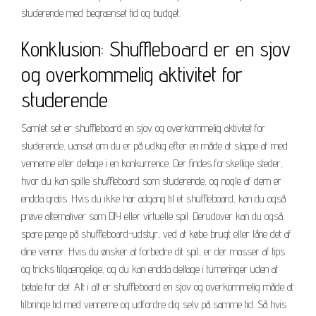
studerende med begrænset tid og budget.
Konklusion: Shuffleboard er en sjov
og overkommelig aktivitet for
studerende
Samlet set er shuffleboard en sjov og overkommelig aktivitet for
studerende, uanset om du er på udkig efter en måde at slappe af med
vennerne eller deltage i en konkurrence. Der findes forskellige steder,
hvor du kan spille shuffleboard som studerende, og nogle af dem er
endda gratis. Hvis du ikke har adgang til et shuffleboard, kan du også
prøve alternativer som DIY eller virtuelle spil. Derudover kan du også
spare penge på shuffleboard-udstyr, ved at købe brugt eller låne det af
dine venner. Hvis du ønsker at forbedre dit spil, er der masser af tips
og tricks tilgængelige, og du kan endda deltage i turneringer uden at
betale for det. Alt i alt er shuffleboard en sjov og overkommelig måde at
tilbringe tid med vennerne og udfordre dig selv på samme tid. Så hvis