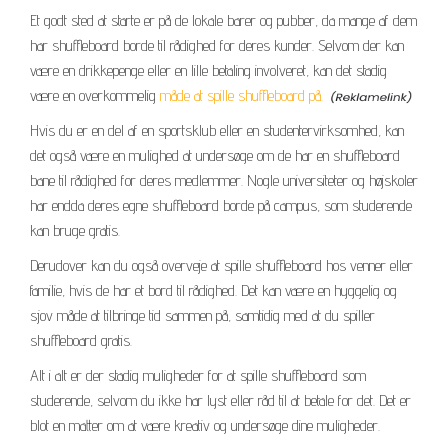
Et godt sted at starte er på de lokale barer og pubber, da mange af dem
har shuffleboard borde til rådighed for deres kunder. Selvom der kan
være en drikkepenge eller en lille betaling involveret, kan det stadig
være en overkommelig
måde at spille shuffleboard på.
Hvis du er en del af en sportsklub eller en studentervirksomhed, kan
det også være en mulighed at undersøge om de har en shuffleboard
bane til rådighed for deres medlemmer. Nogle universiteter og højskoler
har endda deres egne shuffleboard borde på campus, som studerende
kan bruge gratis.
Derudover kan du også overveje at spille shuffleboard hos venner eller
familie, hvis de har et bord til rådighed. Det kan være en hyggelig og
sjov måde at tilbringe tid sammen på, samtidig med at du spiller
shuffleboard gratis.
Alt i alt er der stadig muligheder for at spille shuffleboard som
studerende, selvom du ikke har lyst eller råd til at betale for det. Det er
blot en matter om at være kreativ og undersøge dine muligheder.