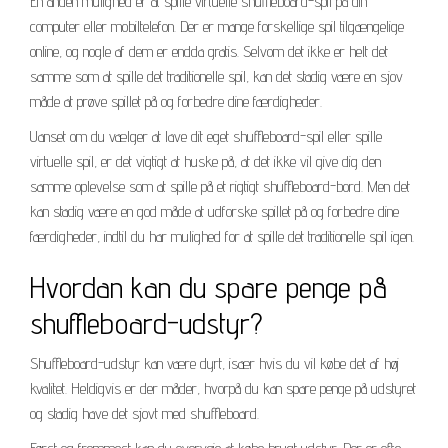
En anden mulighed er at spille virtuelle shuffleboard-spil på din
computer eller mobiltelefon. Der er mange forskellige spil tilgængelige
online, og nogle af dem er endda gratis. Selvom det ikke er helt det
samme som at spille det traditionelle spil, kan det stadig være en sjov
måde at prøve spillet på og forbedre dine færdigheder.
Uanset om du vælger at lave dit eget shuffleboard-spil eller spille
virtuelle spil, er det vigtigt at huske på, at det ikke vil give dig den
samme oplevelse som at spille på et rigtigt shuffleboard-bord. Men det
kan stadig være en god måde at udforske spillet på og forbedre dine
færdigheder, indtil du har mulighed for at spille det traditionelle spil igen.
Hvordan kan du spare penge på
shuffleboard-udstyr?
Shuffleboard-udstyr kan være dyrt, især hvis du vil købe det af høj
kvalitet. Heldigvis er der måder, hvorpå du kan spare penge på udstyret
og stadig have det sjovt med shuffleboard.