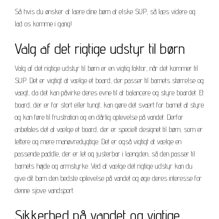
Så hvis du ønsker at lære dine børn at elske SUP, så læs videre og
lad os komme i gang!
Valg af det rigtige udstyr til børn
Valg af det rigtige udstyr til børn er en vigtig faktor, når det kommer til
SUP. Det er vigtigt at vælge et board, der passer til barnets størrelse og
vægt, da det kan påvirke deres evne til at balancere og styre boardet. Et
board, der er for stort eller tungt, kan gøre det svært for barnet at styre
og kan føre til frustration og en dårlig oplevelse på vandet. Derfor
anbefales det at vælge et board, der er specielt designet til børn, som er
lettere og mere manøvredygtige. Det er også vigtigt at vælge en
passende paddle, der er let og justerbar i længden, så den passer til
barnets højde og armstyrke. Ved at vælge det rigtige udstyr kan du
give dit barn den bedste oplevelse på vandet og øge deres interesse for
denne sjove vandsport.
Sikkerhed på vandet og vigtige