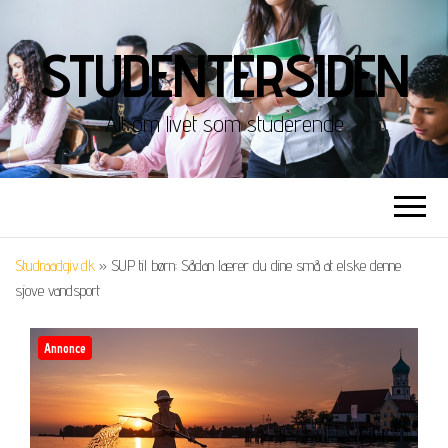
STUDENTERSIDEN
Alt om livet som studerende
Studraadgiv.dk
»
SUP til børn: Sådan lærer du dine små at elske denne
sjove vandsport
Annonce