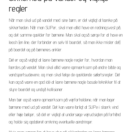
regler
Når man skal ud på vandet med sine børn, er det vigtigt at tænke på
sikkerheden. Når man SUP’er, skal man altid have en redningsvest på,
og det samme gælder for børnene. Man skal også sørge for at have en
leash (en line, der forbinder en selv til boardet, så man ikke mister det)
på boardet og på børnenes ankler.
Det er også vigtigt at lære børnene nogle regler for, hvordan man
færdes på vandet. Man skal altid være opmærksom på andre både og
vandsportsudøvere, og man skal følge de gældende søfartsregler. Det
kan også være en god idé at lære børnene nogle basale teknikker til at
styre boardet og undgå kollisioner.
Man bør også være opmærksom på vejrforholdene, når man tager
børnene med ud på vandet. Det kan være farligt at SUP’e i stærk vind
eller høje bølger, så det er vigtigt at undersøge vejrudsigten på forhånd
og holde sig opdateret omkring eventuelle ændringer.