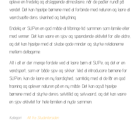
opleve en fredelig og afslappende atmosfære, når de padler rundt på
vandet. Det kan hjælpe børnene med at forbinde med naturen og lære at
værdsætte dens skønhed og betydning.
Endelig er SUP’en en god måde at tilbringe tid sammen som familie eller
med venner. Det kan være en sjov og spændende aktivitet for alle aldre,
og det kan hjælpe med at skabe gode minder og styrke relationerne
mellem deltagerne.
Alt i alt er der mange fordele ved at lære børn at SUP’e, og det er en
vandsport, som er både sjov og sikker. Ved at introducere børnene for
SUP’en, kan de lære en ny færdighed, samtidig med at de får en god
træning og oplever naturen på en ny måde. Det kan også hjælpe
børnene med at styrke deres selvtillid og selvværd, og det kan være
en sjov aktivitet for hele familien at nyde sammen.
Kategori
Alt fra Studentersiden