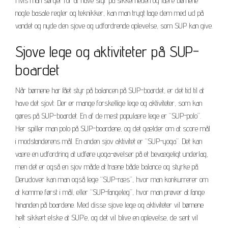
Hvis man sørger for at have styr på sikkerheden og lære børnene
nogle basale regler og teknikker, kan man trygt tage dem med ud på
vandet og nyde den sjove og udfordrende oplevelse, som SUP kan give.
Sjove lege og aktiviteter på SUP-
boardet
Når børnene har fået styr på balancen på SUP-boardet, er det tid til at
have det sjovt. Der er mange forskellige lege og aktiviteter, som kan
gøres på SUP-boardet. En af de mest populære lege er “SUP-polo”.
Her spiller man polo på SUP-boardene, og det gælder om at score mål
i modstanderens mål. En anden sjov aktivitet er “SUP-yoga”. Det kan
være en udfordring at udføre yoga-øvelser på et bevægeligt underlag,
men det er også en sjov måde at træne både balance og styrke på.
Derudover kan man også lege “SUP-ræs”, hvor man konkurrerer om
at komme først i mål, eller “SUP-fangeleg”, hvor man prøver at fange
hinanden på boardene. Med disse sjove lege og aktiviteter vil børnene
helt sikkert elske at SUP’e, og det vil blive en oplevelse, de sent vil