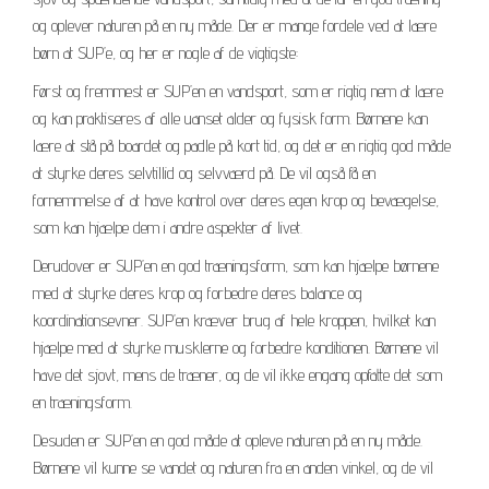
og oplever naturen på en ny måde. Der er mange fordele ved at lære
børn at SUP’e, og her er nogle af de vigtigste:
Først og fremmest er SUP’en en vandsport, som er rigtig nem at lære
og kan praktiseres af alle uanset alder og fysisk form. Børnene kan
lære at stå på boardet og padle på kort tid, og det er en rigtig god måde
at styrke deres selvtillid og selvværd på. De vil også få en
fornemmelse af at have kontrol over deres egen krop og bevægelse,
som kan hjælpe dem i andre aspekter af livet.
Derudover er SUP’en en god træningsform, som kan hjælpe børnene
med at styrke deres krop og forbedre deres balance og
koordinationsevner. SUP’en kræver brug af hele kroppen, hvilket kan
hjælpe med at styrke musklerne og forbedre konditionen. Børnene vil
have det sjovt, mens de træner, og de vil ikke engang opfatte det som
en træningsform.
Desuden er SUP’en en god måde at opleve naturen på en ny måde.
Børnene vil kunne se vandet og naturen fra en anden vinkel, og de vil