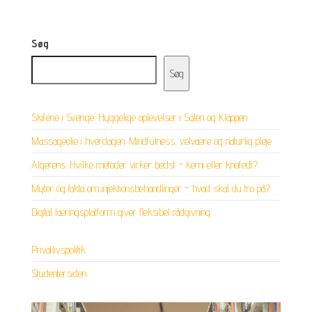
Søg
Søg
Skiferie i Sverige: Hyggelige oplevelser i Sälen og Kläppen
Massageolie i hverdagen: Mindfulness, velvære og naturlig pleje
Algerens: Hvilke metoder virker bedst – kemi eller knofedt?
Myter og fakta om injektionsbehandlinger – hvad skal du tro på?
Digital læringsplatform giver fleksibel rådgivning
Privatlivspolitik
Studentersiden