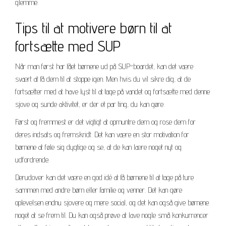
glemme.
Tips til at motivere børn til at
fortsætte med SUP
Når man først har fået børnene ud på SUP-boardet, kan det være
svært at få dem til at stoppe igen. Men hvis du vil sikre dig, at de
fortsætter med at have lyst til at tage på vandet og fortsætte med denne
sjove og sunde aktivitet, er der et par ting, du kan gøre.
Først og fremmest er det vigtigt at opmuntre dem og rose dem for
deres indsats og fremskridt. Det kan være en stor motivation for
børnene at føle sig dygtige og se, at de kan lære noget nyt og
udfordrende.
Derudover kan det være en god idé at få børnene til at tage på ture
sammen med andre børn eller familie og venner. Det kan gøre
oplevelsen endnu sjovere og mere social, og det kan også give børnene
noget at se frem til. Du kan også prøve at lave nogle små konkurrencer