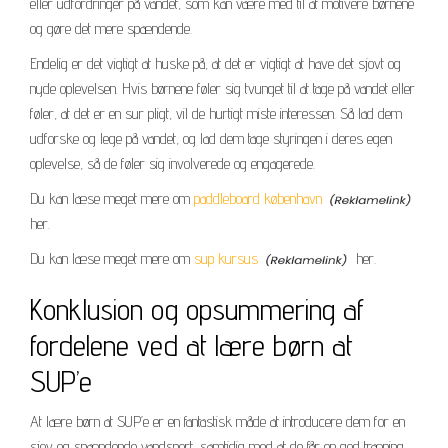
eller udfordringer på vandet, som kan være med til at motivere børnene
og gøre det mere spændende.
Endelig er det vigtigt at huske på, at det er vigtigt at have det sjovt og
nyde oplevelsen. Hvis børnene føler sig tvunget til at tage på vandet eller
føler, at det er en sur pligt, vil de hurtigt miste interessen. Så lad dem
udforske og lege på vandet, og lad dem tage styringen i deres egen
oplevelse, så de føler sig involverede og engagerede.
Du kan læse meget mere om
paddleboard københavn
her.
Du kan læse meget mere om
sup kursus
her.
Konklusion og opsummering af
fordelene ved at lære børn at
SUP’e
At lære børn at SUP’e er en fantastisk måde at introducere dem for en
sjov og spændende vandsport, samtidig med at de får en god træning