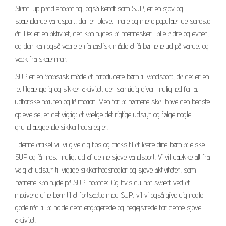
Stand-up paddleboarding, også kendt som SUP, er en sjov og
spændende vandsport, der er blevet mere og mere populær de seneste
år. Det er en aktivitet, der kan nydes af mennesker i alle aldre og evner,
og den kan også være en fantastisk måde at få børnene ud på vandet og
væk fra skærmen.
SUP er en fantastisk måde at introducere børn til vandsport, da det er en
let tilgængelig og sikker aktivitet, der samtidig giver mulighed for at
udforske naturen og få motion. Men for at børnene skal have den bedste
oplevelse, er det vigtigt at vælge det rigtige udstyr og følge nogle
grundlæggende sikkerhedsregler.
I denne artikel vil vi give dig tips og tricks til at lære dine børn at elske
SUP og få mest muligt ud af denne sjove vandsport. Vi vil dække alt fra
valg af udstyr til vigtige sikkerhedsregler og sjove aktiviteter, som
børnene kan nyde på SUP-boardet. Og hvis du har svært ved at
motivere dine børn til at fortsætte med SUP, vil vi også give dig nogle
gode råd til at holde dem engagerede og begejstrede for denne sjove
aktivitet.