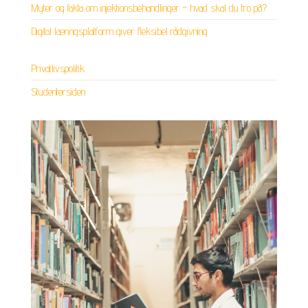
Myter og fakta om injektionsbehandlinger – hvad skal du tro på?
Digital læringsplatform giver fleksibel rådgivning
Privatlivspolitik
Studentersiden