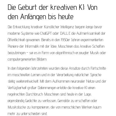
Die Geburt der kreativen KI: Von
den Anfängen bis heute
Die Entwicklung kreativer Künstlicher Intelligenz begann lange bevor
moderne Systeme wie ChatGPT oder DALL·E die Aufmerksamkeit der
Öffentlichkeit gewannen. Bereits in den 1950er Jahren experimentierten
Pioniere der Informatik mit der Idee, Maschinen das kreative Schaffen
beizubringen – sei es in Form von algorithmisch erzeugter Musik oder
computergenerierten Bildern.
In den folgenden Jahrzehnten wurden diese Ansätze durch Fortschritte
im maschinellen Lernen und in der Verarbeitung natürlicher Sprache
stetig weiterentwickelt. Mit dem Aufkommen neuronaler Netze und der
Verfügbarkeit großer Datenmengen erlebte die kreative KI einen
regelrechten Durchbruch: Maschinen sind heute in der Lage,
eigenständig Gedichte zu verfassen, Gemälde zu erschaffen oder
Musikstücke zu komponieren, die von menschlichen Werken kaum
mehr zu unterscheiden sind.