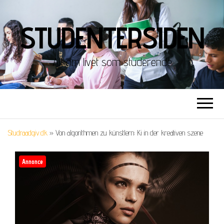
STUDENTERSIDEN
Alt om livet som studerende
Studraadgiv.dk
»
Von algorithmen zu künstlern: Ki in der kreativen szene
Annonce