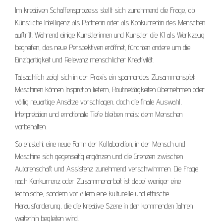
Im kreativen Schaffensprozess stellt sich zunehmend die Frage, ob
Künstliche Intelligenz als Partnerin oder als Konkurrentin des Menschen
auftritt. Während einige Künstlerinnen und Künstler die KI als Werkzeug
begreifen, das neue Perspektiven eröffnet, fürchten andere um die
Einzigartigkeit und Relevanz menschlicher Kreativität.
Tatsächlich zeigt sich in der Praxis ein spannendes Zusammenspiel:
Maschinen können Inspiration liefern, Routinetätigkeiten übernehmen oder
völlig neuartige Ansätze vorschlagen, doch die finale Auswahl,
Interpretation und emotionale Tiefe bleiben meist dem Menschen
vorbehalten.
So entsteht eine neue Form der Kollaboration, in der Mensch und
Maschine sich gegenseitig ergänzen und die Grenzen zwischen
Autorenschaft und Assistenz zunehmend verschwimmen. Die Frage
nach Konkurrenz oder Zusammenarbeit ist dabei weniger eine
technische, sondern vor allem eine kulturelle und ethische
Herausforderung, die die kreative Szene in den kommenden Jahren
weiterhin begleiten wird.