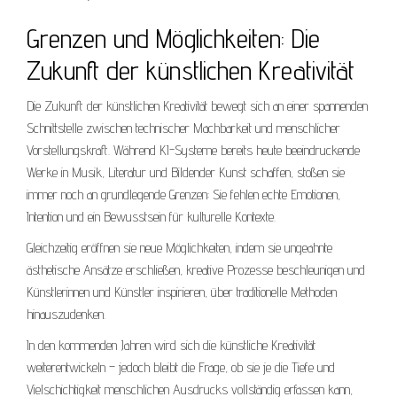
Grenzen und Möglichkeiten: Die
Zukunft der künstlichen Kreativität
Die Zukunft der künstlichen Kreativität bewegt sich an einer spannenden
Schnittstelle zwischen technischer Machbarkeit und menschlicher
Vorstellungskraft. Während KI-Systeme bereits heute beeindruckende
Werke in Musik, Literatur und Bildender Kunst schaffen, stoßen sie
immer noch an grundlegende Grenzen: Sie fehlen echte Emotionen,
Intention und ein Bewusstsein für kulturelle Kontexte.
Gleichzeitig eröffnen sie neue Möglichkeiten, indem sie ungeahnte
ästhetische Ansätze erschließen, kreative Prozesse beschleunigen und
Künstlerinnen und Künstler inspirieren, über traditionelle Methoden
hinauszudenken.
In den kommenden Jahren wird sich die künstliche Kreativität
weiterentwickeln – jedoch bleibt die Frage, ob sie je die Tiefe und
Vielschichtigkeit menschlichen Ausdrucks vollständig erfassen kann,