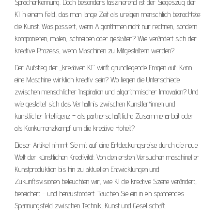
Spracherkennung. Doch besonders faszinierend ist der Siegeszug der
KI in einem Feld, das man lange Zeit als ureigen menschlich betrachtete:
die Kunst. Was passiert, wenn Algorithmen nicht nur rechnen, sondern
komponieren, malen, schreiben oder gestalten? Wie verändert sich der
kreative Prozess, wenn Maschinen zu Mitgestaltern werden?
Der Aufstieg der „kreativen KI“ wirft grundlegende Fragen auf: Kann
eine Maschine wirklich kreativ sein? Wo liegen die Unterschiede
zwischen menschlicher Inspiration und algorithmischer Innovation? Und
wie gestaltet sich das Verhältnis zwischen Künstler*innen und
künstlicher Intelligenz – als partnerschaftliche Zusammenarbeit oder
als Konkurrenzkampf um die kreative Hoheit?
Dieser Artikel nimmt Sie mit auf eine Entdeckungsreise durch die neue
Welt der künstlichen Kreativität. Von den ersten Versuchen maschineller
Kunstproduktion bis hin zu aktuellen Entwicklungen und
Zukunftsvisionen beleuchten wir, wie KI die kreative Szene verändert,
bereichert – und herausfordert. Tauchen Sie ein in ein spannendes
Spannungsfeld zwischen Technik, Kunst und Gesellschaft.