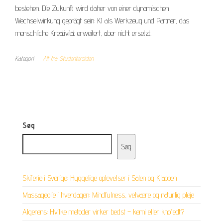
bestehen. Die Zukunft wird daher von einer dynamischen
Wechselwirkung geprägt sein: KI als Werkzeug und Partner, das
menschliche Kreativität erweitert, aber nicht ersetzt.
Kategori
Alt fra Studentersiden
Søg
Søg
Skiferie i Sverige: Hyggelige oplevelser i Sälen og Kläppen
Massageolie i hverdagen: Mindfulness, velvære og naturlig pleje
Algerens: Hvilke metoder virker bedst – kemi eller knofedt?