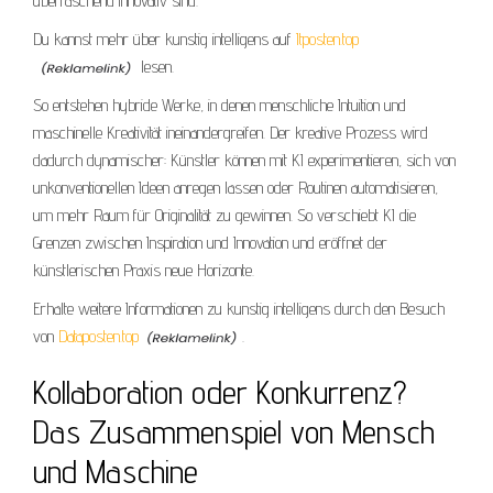
überraschend innovativ sind.
Du kannst mehr über kunstig intelligens auf
Itposten.top
lesen.
So entstehen hybride Werke, in denen menschliche Intuition und
maschinelle Kreativität ineinandergreifen. Der kreative Prozess wird
dadurch dynamischer: Künstler können mit KI experimentieren, sich von
unkonventionellen Ideen anregen lassen oder Routinen automatisieren,
um mehr Raum für Originalität zu gewinnen. So verschiebt KI die
Grenzen zwischen Inspiration und Innovation und eröffnet der
künstlerischen Praxis neue Horizonte.
Erhalte weitere Informationen zu kunstig intelligens durch den Besuch
von
Dataposten.top
.
Kollaboration oder Konkurrenz?
Das Zusammenspiel von Mensch
und Maschine