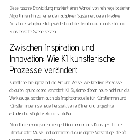
Diese rasante Entwicklung markiert einen Wandel von rein regelbasierten
Algorithmen hin zu lernenden, adaptiven Systemen, deren kreative
Ausdrucksfähigkeit stetig wächst und die damit neue Impulse für die
künstlerische Szene setzen.
Zwischen Inspiration und
Innovation: Wie KI künstlerische
Prozesse verändert
Künstliche Intelligenz hat die Art und Weise, wie kreative Prozesse
ablaufen, grundlegend verändert. KI-Systeme dienen heute nicht nur als
Werkzeuge, sondern auch als Inspirationsquelle für Künstlerinnen und
Künstler, indem sie neue Perspektiven eröffnen und ungeahnte
ästhetische Möglichkeiten erschließen.
Algorithmen analysieren riesige Datenmengen aus Kunstgeschichte,
Literatur oder Musik und generieren daraus eigene Vorschläge, die oft